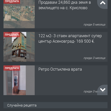
ПРЕДЛАГА
Продавам 24,860 дка земя в
землището на с. Крислово
преди 5 месеца
ПРЕДЛАГА
122 м2- 3 стаен апартамент супер
център Асеновград- 169 500 €.
преди 3 месеца
ПРЕДЛАГА
Ретро Остъклена врата
преди 3 месеца
ПРЕДЛАГА
🌟HYUNDAI i10 - 2024 | Само 55 лв./
Случайна рецепта
ден от DL RENT🌟