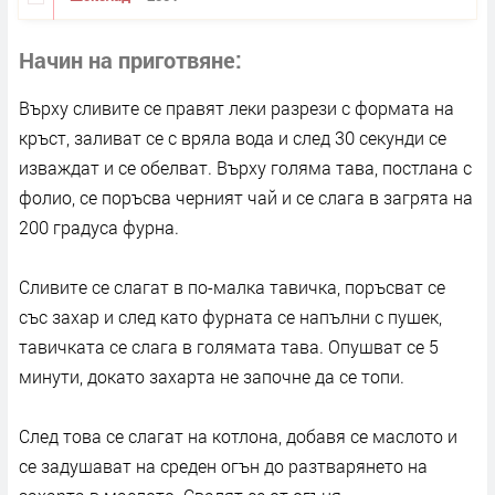
Начин на приготвяне
Върху сливите се правят леки разрези с формата на
кръст, заливат се с вряла вода и след 30 секунди се
изваждат и се обелват. Върху голяма тава, постлана с
фолио, се поръсва черният чай и се слага в загрята на
200 градуса фурна.
Сливите се слагат в по-малка тавичка, поръсват се
със захар и след като фурната се напълни с пушек,
тавичката се слага в голямата тава. Опушват се 5
минути, докато захарта не започне да се топи.
След това се слагат на котлона, добавя се маслото и
се задушават на среден огън до разтварянето на