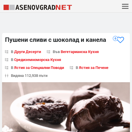
Пушени сливи с шоколад и канела
0
В
Други Десерти
Във
Вегетарианска Кухня
В
Средиземноморска Кухня
В
Ястия за Специални Поводи
В
Ястия за Печене
Видяна 112,938 пъти