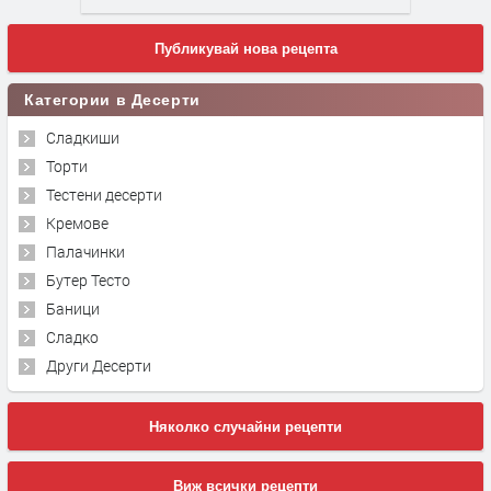
Публикувай нова рецепта
Категории в Десерти
Сладкиши
Торти
Тестени десерти
Кремове
Палачинки
Бутер Тесто
Баници
Сладко
Други Десерти
Няколко случайни рецепти
Виж всички рецепти