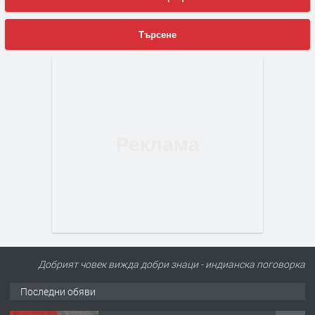
Търсене
Добрият човек вижда добри знаци - индианска поговорка
Последни обяви