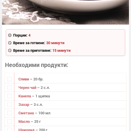
Порции:
4
Време за готвене:
30 минути
Време за приготвяне:
15 минути
Необходими продукти
Сливи
– 20 бр.
Черен чай
– 2 с.л.
Канела
– 1 щипка
Захар
– 3 с.л.
Сметана
– 100 мл
Масло
– 25 г
Шоколад
– 200 г