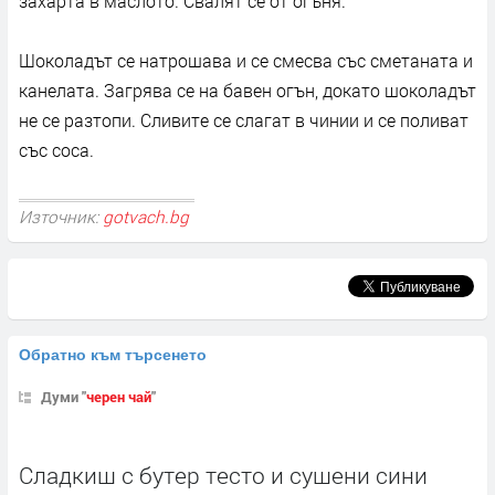
захарта в маслото. Свалят се от огъня.
Шоколадът се натрошава и се смесва със сметаната и
канелата. Загрява се на бавен огън, докато шоколадът
не се разтопи. Сливите се слагат в чинии и се поливат
със соса.
Източник:
gotvach.bg
Обратно към търсенето
Думи "
черен чай
"
Сладкиш с бутер тесто и сушени сини