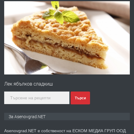
преди 10 месеца
ПРЕДЛАГА
Професионална броячна машина -
със сертификат от ЕЦБ
преди 1 година
ПРЕДЛАГА
Професионална зеленчукорезачка
за заведения и дома
Лек ябълков сладкиш
преди 1 година
Търси
ПРЕДЛАГА
Дава под наем Асеновград
За Asenovgrad.NET
Asenovgrad.NET е собственост на ЕСКОМ МЕДИА ГРУП ООД.