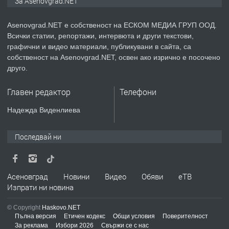
За Asenovgrad.NET
Asenovgrad.NET е собственост на ЕСКОМ МЕДИА ГРУП ООД.
Всички статии, репортажи, интервюта и други текстови,
преди 2 години
графични и видео материали, публикувани в сайта, са
собственост на Asenovgrad.NET, освен ако изрично е посочено
ПРЕДЛАГА
Давам индивидуалани уроци по
друго.
Немски език
Главен редактор
Телефони
преди 2 години
Надежда Виденлиева
ПРЕДЛАГА
ремонт на покриви
Последвай ни
преди 2 години
Асеновград
Новини
Видео
Обяви
еТВ
Изпрати ни новина
ПРЕДЛАГА
Висококачествени Целофанови
© Copyright
Haskovo.NET
Пликове - СКОРПИОПЛАСТ
Пълна версия
Етичен кодекс
Общи условия
Поверителност
За реклама
Избори 2026
Свържи се с нас