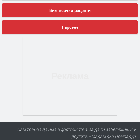
Виж всички рецепти
Търсене
Сам трабва да имаш достойнства, за да ги забележиш и у
другите. - Мадам дьо Помпадур