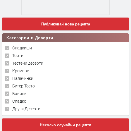
Публикувай нова рецепта
Категории в Десерти
Сладкиши
Торти
Тестени десерти
Кремове
Палачинки
Бутер Тесто
Баници
Сладко
Други Десерти
Няколко случайни рецепти