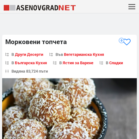
Морковени топчета
0
В
Други Десерти
Във
Вегетарианска Кухня
В
Българска Кухня
В
Ястия за Варене
В
Сладки
Видяна 83,724 пъти