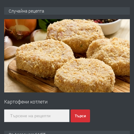
ПРЕДЛАГА
🌟HYUNDAI i10 - 2024 | Само 55 лв./
Случайна рецепта
ден от DL RENT🌟
преди 10 месеца
ПРЕДЛАГА
Професионална броячна машина -
със сертификат от ЕЦБ
преди 1 година
ПРЕДЛАГА
Професионална зеленчукорезачка
за заведения и дома
Картофени котлети
преди 1 година
Търси
ПРЕДЛАГА
Дава под наем Асеновград