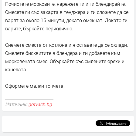
Почистете морковите, нарежете ги и ги блендирайте.
Смесете ги със захарта в тенджера и ги сложете да се
варят за около 15 минути, докато омекнат. Докато ги
варите, бъркайте периодично.
Снемете сместа от котлона и я оставете да се охлади.
Смелете бисквитите в блендера и ги добавете към
морковената смес. Объркайте със смлените орехи и
канелата.
Оформете малки топчета.
Източник:
gotvach.bg