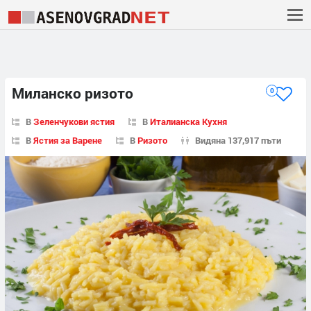
Миланско ризото
0
В
Зеленчукови ястия
В
Италианска Кухня
В
Ястия за Варене
В
Ризото
Видяна 137,917 пъти