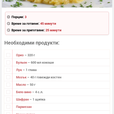
Порции:
3
Време за готвене:
45 минути
Време за приготвяне:
25 минути
Необходими продукти
Ориз
– 320 г
Бульон
– 600 мл кокоши
Лук
– 1 глава
Мозък
– 40 г говежди костен
Масло
– 50 г
Бяло вино
– 4 с.л.
Шафран
– 1 щипка
Пармезан