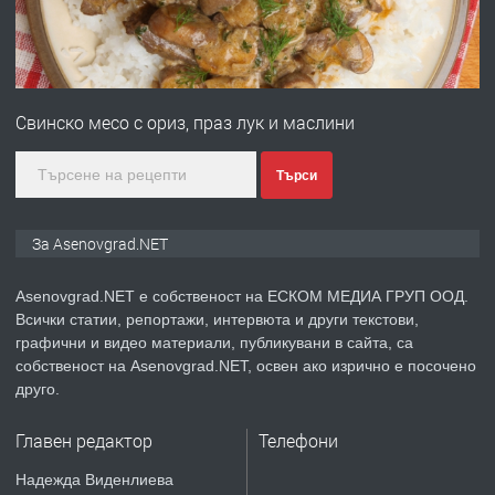
преди 1 година
ПРЕДЛАГА
Професионална зеленчукорезачка
за заведения и дома
Свинско месо с ориз, праз лук и маслини
преди 1 година
Търси
ПРЕДЛАГА
Дава под наем Асеновград
За Asenovgrad.NET
Asenovgrad.NET е собственост на ЕСКОМ МЕДИА ГРУП ООД.
Всички статии, репортажи, интервюта и други текстови,
преди 2 години
графични и видео материали, публикувани в сайта, са
собственост на Asenovgrad.NET, освен ако изрично е посочено
ПРЕДЛАГА
Давам индивидуалани уроци по
друго.
Немски език
Главен редактор
Телефони
преди 2 години
Надежда Виденлиева