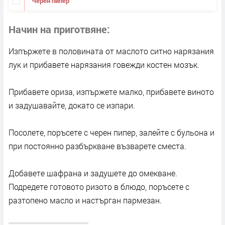
Черен пипер
Начин на приготвяне
Изпържете в половината от маслото ситно нарязания
лук и прибавете нарязания говежди костен мозък.
Прибавете ориза, изпържете малко, прибавете виното
и задушавайте, докато се изпари.
Посолете, поръсете с черен пипер, залейте с бульона и
при постоянно разбъркване възварете сместа.
Добавете шафрана и задушете до омекване.
Подредете готовото ризото в блюдо, поръсете с
разтопено масло и настърган пармезан.