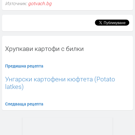
Източник:
gotvach.bg
Хрупкави картофи с билки
Предишна рецепта
Унгарски картофени кюфтета (Potato
latkes)
Следваща рецепта