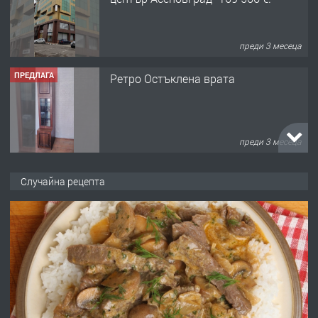
преди 3 месеца
ПРЕДЛАГА
Ретро Остъклена врата
преди 3 месеца
ПРЕДЛАГА
🌟HYUNDAI i10 - 2024 | Само 55 лв./
Случайна рецепта
ден от DL RENT🌟
преди 10 месеца
ПРЕДЛАГА
Професионална броячна машина -
със сертификат от ЕЦБ