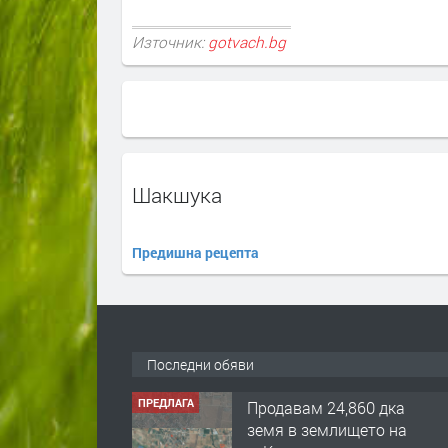
Източник:
gotvach.bg
Шакшука
Предишна рецепта
Последни обяви
ПРЕДЛАГА
Продавам 24,860 дка
земя в землището на
с. Крислово