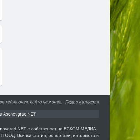
и тайна онзи, който не я знае. - Педро Калдерон
а Asenovgrad.NET
novgrad.NET е собственост на ЕСКОМ МЕДИА
П ООД. Всички статии, репортажи, интервюта и