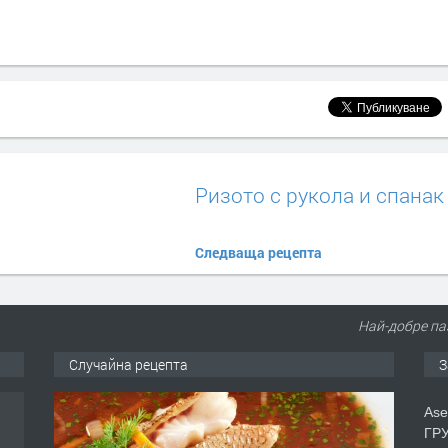
Ризото с рукола и спанак
Следваща рецепта
Най-добре паз
Случайна рецепта
З
Ase
ГРУ