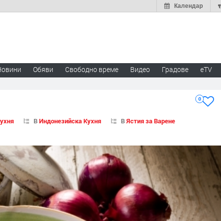
Календар
Новини
Обяви
Свободно време
Видео
Градове
eTV
0
Кухня
В
Индонезийска Кухня
В
Ястия за Варене