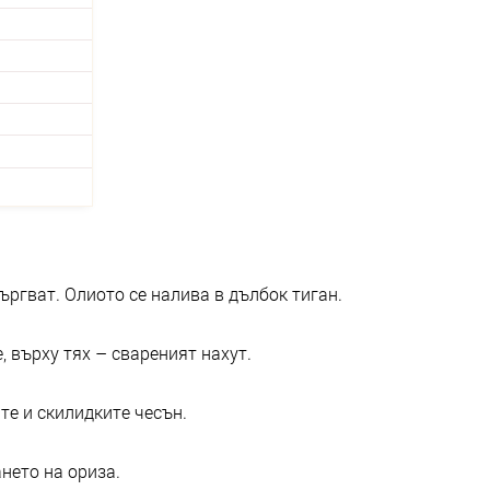
ъргват. Олиото се налива в дълбок тиган.
, върху тях – свареният нахут.
те и скилидките чесън.
нето на ориза.