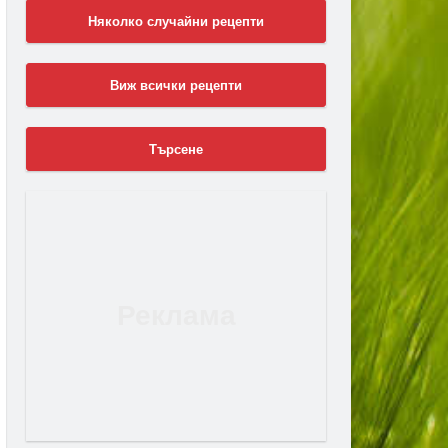
Няколко случайни рецепти
Виж всички рецепти
Търсене