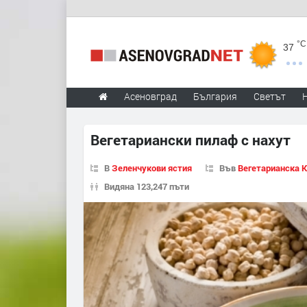
°C
37
Асеновград
България
Светът
Вегетариански пилаф с нахут
В
Зеленчукови ястия
Във
Вегетарианска 
Видяна 123,247 пъти