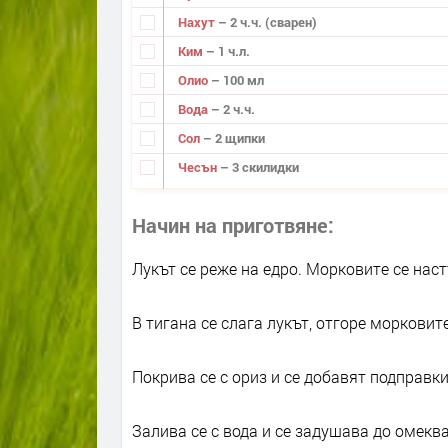
Нахут
– 2 ч.ч. (сварен)
Ким
– 1 ч.л.
Олио
– 100 мл
Вода
– 2 ч.ч.
Сол
– 2 щипки
Чесън
– 3 скилидки
Начин на приготвяне
Лукът се реже на едро. Морковите се наст
В тигана се слага лукът, отгоре морковите
Покрива се с ориз и се добавят подправки
Залива се с вода и се задушава до омеква