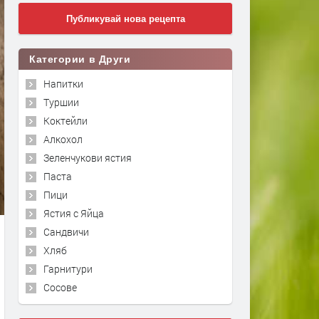
Публикувай нова рецепта
Категории в Други
Напитки
Туршии
Коктейли
Алкохол
Зеленчукови ястия
Паста
Пици
Ястия с Яйца
Сандвичи
Хляб
Гарнитури
Сосове