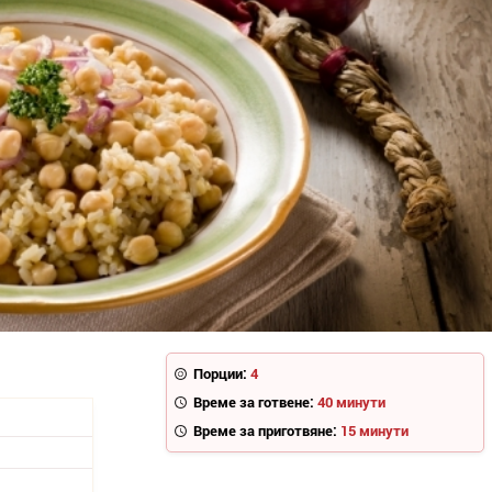
Порции:
4
Време за готвене:
40 минути
Време за приготвяне:
15 минути