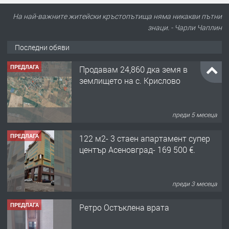
На най-важните житейски кръстопътища няма никакви пътни
знаци. - Чарли Чаплин
Последни обяви
ПРЕДЛАГА
Продавам 24,860 дка земя в
землището на с. Крислово
преди 5 месеца
ПРЕДЛАГА
122 м2- 3 стаен апартамент супер
център Асеновград- 169 500 €.
преди 3 месеца
ПРЕДЛАГА
Ретро Остъклена врата