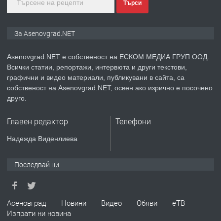
преди 1 година
Търси
ПРЕДЛАГА
Дава под наем Асеновград
За Asenovgrad.NET
Asenovgrad.NET е собственост на ЕСКОМ МЕДИА ГРУП ООД.
Всички статии, репортажи, интервюта и други текстови,
преди 2 години
графични и видео материали, публикувани в сайта, са
собственост на Asenovgrad.NET, освен ако изрично е посочено
ПРЕДЛАГА
Давам индивидуалани уроци по
друго.
Немски език
Главен редактор
Телефони
преди 2 години
Надежда Виденлиева
ПРЕДЛАГА
ремонт на покриви
Последвай ни
преди 2 години
Асеновград
Новини
Видео
Обяви
еТВ
Изпрати ни новина