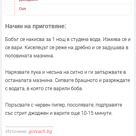
Сол
Начин на приготвяне
Бобът се накисва за 1 нощ в студена вода. Измива се и
се вари. Киселецът се реже на дребно и се задушава в
половината мазнина.
Нарязвате лука и чесъна на ситно и ги запържвате в
останалата мазнина. Сипвате брашното и разреждате
с водата, в която сте варили боба.
Поръсвате с червен пипер, посолявате, подправяте
със стрит джоджен и варите още 10-15 минути.
Източник:
gotvach.bg