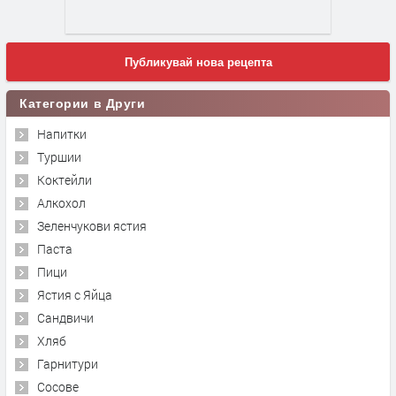
Публикувай нова рецепта
Категории в Други
Напитки
Туршии
Коктейли
Алкохол
Зеленчукови ястия
Паста
Пици
Ястия с Яйца
Сандвичи
Хляб
Гарнитури
Сосове