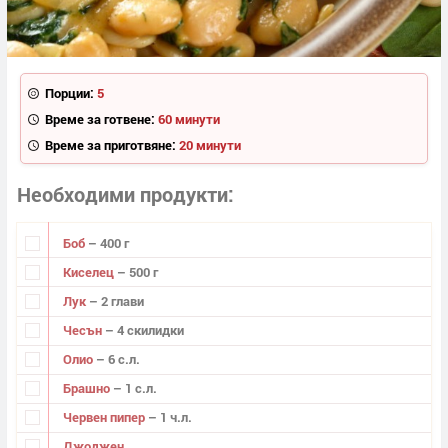
Порции:
5
Време за готвене:
60 минути
Време за приготвяне:
20 минути
Необходими продукти
Боб
– 400 г
Киселец
– 500 г
Лук
– 2 глави
Чесън
– 4 скилидки
Олио
– 6 с.л.
Брашно
– 1 с.л.
Червен пипер
– 1 ч.л.
Джоджен