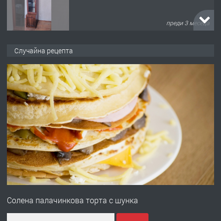
преди 3 месеца
ПРЕДЛАГА
🌟HYUNDAI i10 - 2024 | Само 55 лв./
Случайна рецепта
ден от DL RENT🌟
преди 10 месеца
ПРЕДЛАГА
Професионална броячна машина -
със сертификат от ЕЦБ
преди 1 година
ПРЕДЛАГА
Професионална зеленчукорезачка
за заведения и дома
Солена палачинкова торта с шунка