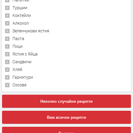
Туршии
Коктейли
Алкохол
Зеленчукови ястия
Паста
Пици
Ястия с Яйца
Сандвичи
Хляб
Гарнитури
Сосове
Няколко случайни рецепти
Виж всички рецепти