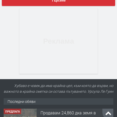
Търсене
Хубаво е човек да има крайна цел, към която да върви, но
важното в крайна сметка си остава пътуването. Урсула Ле Гуин
Последни обяви
ПРЕДЛАГА
Продавам 24,860 дка земя в