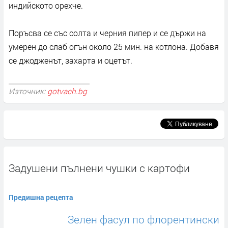
индийското орехче.
Поръсва се със солта и черния пипер и се държи на
умерен до слаб огън около 25 мин. на котлона. Добавя
се джодженът, захарта и оцетът.
Източник:
gotvach.bg
Задушени пълнени чушки с картофи
Предишна рецепта
Зелен фасул по флорентински