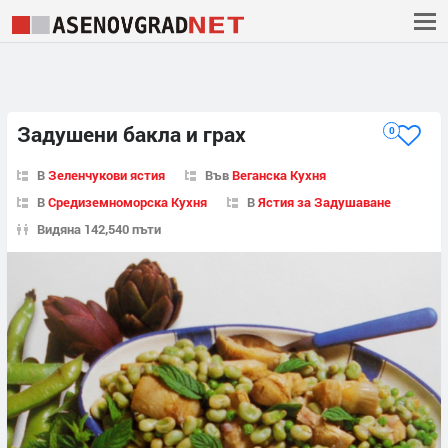
Задушени бакла и грах
0
В
Зеленчукови ястия
Във
Веганска Кухня
В
Средиземноморска Кухня
В
Ястия за Задушаване
Видяна 142,540 пъти