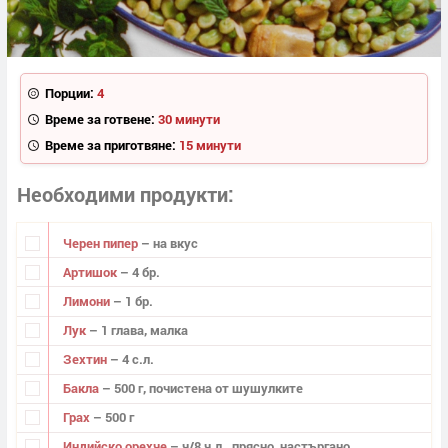
Порции:
4
Време за готвене:
30 минути
Време за приготвяне:
15 минути
Необходими продукти
Черен пипер
– на вкус
Артишок
– 4 бр.
Лимони
– 1 бр.
Лук
– 1 глава, малка
Зехтин
– 4 с.л.
Бакла
– 500 г, почистена от шушулките
Грах
– 500 г
Индийско орехче
– ч/8 ч.л., прясно, настъргано