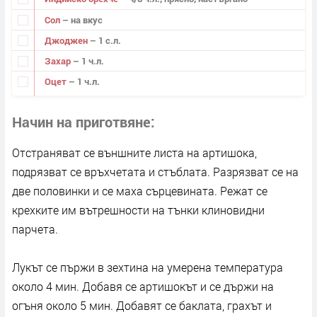
Сол
– на вкус
Джоджен
– 1 с.л.
Захар
– 1 ч.л.
Оцет
– 1 ч.л.
Начин на приготвяне
Отстраняват се външните листа на артишока,
подрязват се връхчетата и стъблата. Разрязват се на
две половинки и се маха сърцевината. Режат се
крехките им вътрешности на тънки клиновидни
парчета.
Лукът се пържи в зехтина на умерена температура
около 4 мин. Добавя се артишокът и се държи на
огъня около 5 мин. Добавят се баклата, грахът и