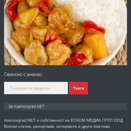
преди 10 месеца
ПРЕДЛАГА
Професионална броячна машина -
със сертификат от ЕЦБ
преди 1 година
ПРЕДЛАГА
Професионална зеленчукорезачка
за заведения и дома
Свинско с ананас
преди 1 година
Търси
ПРЕДЛАГА
Дава под наем Асеновград
За Asenovgrad.NET
Asenovgrad.NET е собственост на ЕСКОМ МЕДИА ГРУП ООД.
Всички статии, репортажи, интервюта и други текстови,
преди 2 години