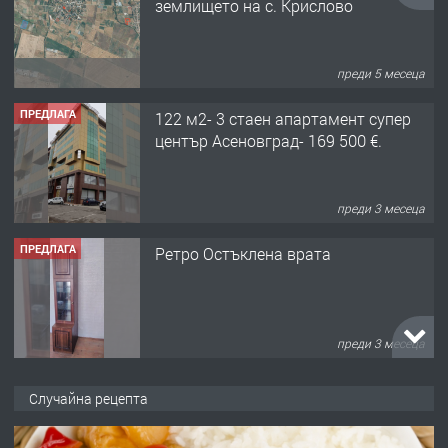
землището на с. Крислово
преди 5 месеца
ПРЕДЛАГА
122 м2- 3 стаен апартамент супер
център Асеновград- 169 500 €.
преди 3 месеца
ПРЕДЛАГА
Ретро Остъклена врата
преди 3 месеца
ПРЕДЛАГА
🌟HYUNDAI i10 - 2024 | Само 55 лв./
Случайна рецепта
ден от DL RENT🌟