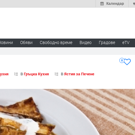
Календар
Новини
Обяви
Свободно време
Видео
Градове
eTV
0
Кухня
В
Гръцка Кухня
В
Ястия за Печене