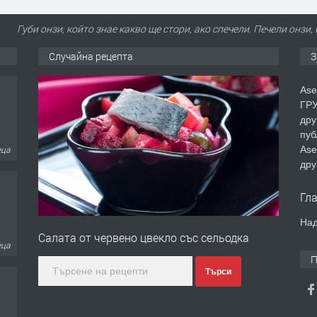
Губи онзи, който знае какво ще стори, ако спечели. Печели онзи,
Случайна рецепта
З
Ase
ГРУ
дру
пуб
Ase
еца
дру
Гл
Над
Салата от червено цвекло със сельодка
еца
П
Търси