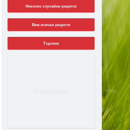
Няколко случайни рецепти
Виж всички рецепти
Търсене