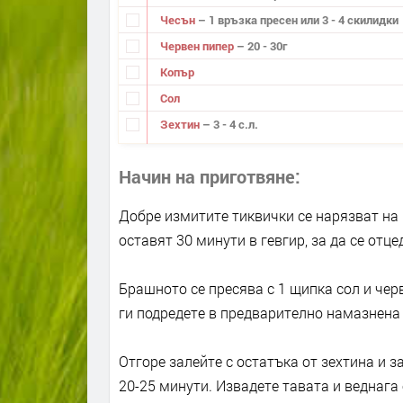
Чесън
– 1 връзка пресен или 3 - 4 скилидки
Червен пипер
– 20 - 30г
Копър
Сол
Зехтин
– 3 - 4 с.л.
Начин на приготвяне
Добре измитите тиквички се нарязват на к
оставят 30 минути в гевгир, за да се отц
Брашното се пресява с 1 щипка сол и чер
ги подредете в предварително намазнена т
Отгоре залейте с остатъка от зехтина и з
20-25 минути. Извадете тавата и веднага 