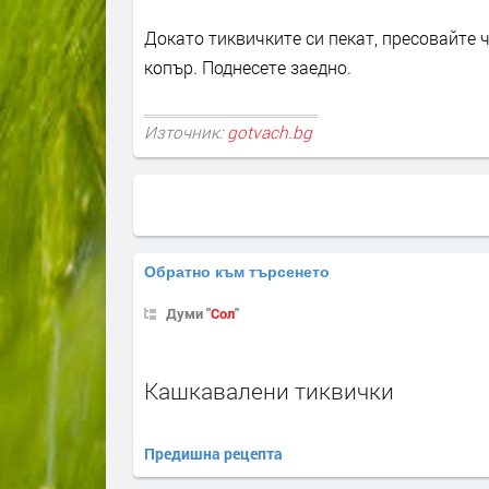
Докато тиквичките си пекат, пресовайте 
копър. Поднесете заедно.
Източник:
gotvach.bg
Обратно към търсенето
Думи "
Сол
"
Кашкавалени тиквички
Предишна рецепта