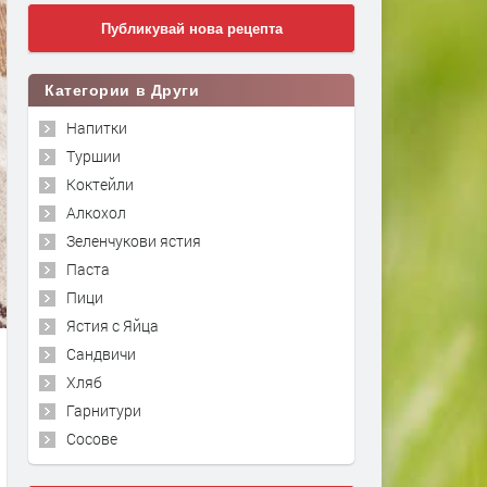
Публикувай нова рецепта
Категории в Други
Напитки
Туршии
Коктейли
Алкохол
Зеленчукови ястия
Паста
Пици
Ястия с Яйца
Сандвичи
Хляб
Гарнитури
Сосове