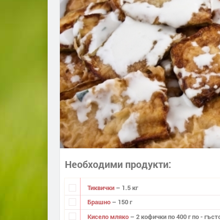
Необходими продукти
Тиквички
– 1.5 кг
Брашно
– 150 г
Кисело мляко
– 2 кофички по 400 г по - гъст