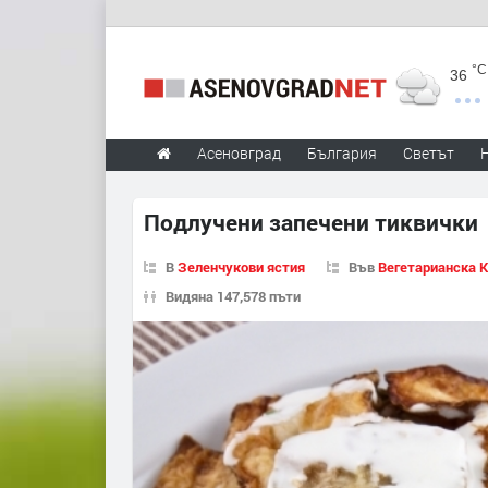
°C
36
Асеновград
България
Светът
Подлучени запечени тиквички
В
Зеленчукови ястия
Във
Вегетарианска 
Видяна 147,578 пъти