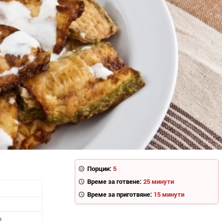
Порции:
5
Време за готвене:
25 минути
Време за приготвяне:
15 минути
о