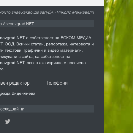
 който знае какво ще загуби. - Николо Макиавели
а Asenovgrad.NET
novgrad.NET е собственост на ЕСКОМ МЕДИА
П ООД. Всички статии, репортажи, интервюта и
ги текстови, графични и видео материали,
ликувани в сайта, са собственост на
novgrad.NET, освен ако изрично е посочено
го.
авен редактор
Телефони
ежда Виденлиева
оследвай ни