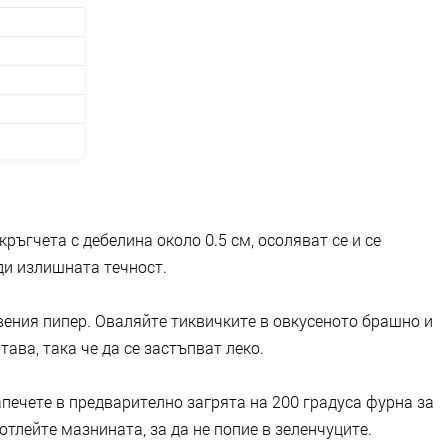
ръгчета с дебелина около 0.5 см, осоляват се и се
еди излишната течност.
вения пипер. Оваляйте тиквичките в овкусеното брашно и
ава, така че да се застъпват леко.
апечете в предварително загрята на 200 градуса фурна за
отлейте мазнината, за да не попие в зеленчуците.