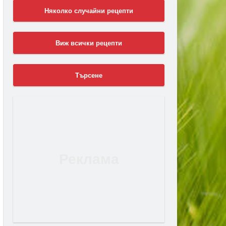
Няколко случайни рецепти
Виж всички рецепти
Търсене