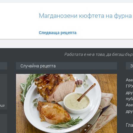
Магданозени кюфтета на фурна
Следваща рецепта
Работата е не в това, да бягаш бър
Случайна рецепта
З
Ase
ГРУ
дру
пуб
еца
Ase
дру
Гл