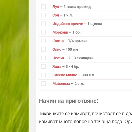
Лук
– 1 глава кромид
Сол
– 1 ч.л.
Индийско орехче
– 1 щипка
Моркови
– 1 бр.
Копър
– 1/4 връзка
Олио
– 100 мл
Чесън
– 2 - 3 скилидки
Яйца
– 3 - 4 бр.
Кисело мляко
– 300 мл
Майонеза
– 2 с.л.
Начин на приготвяне
Тиквичките се измиват, почистват се в дв
измиват много добре на течаща вода. Ори