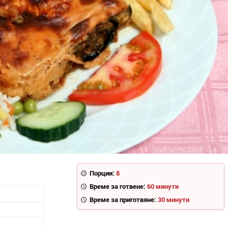
Порции:
8
Време за готвене:
60 минути
Време за приготвяне:
30 минути