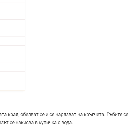
ата края, обелват се и се нарязват на кръгчета. Гъбите се
зът се накисва в купичка с вода.