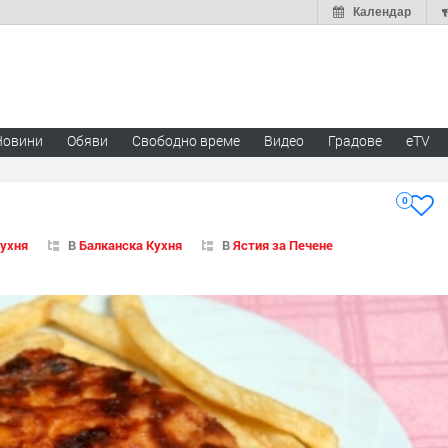
Календар
Новини
Обяви
Свободно време
Видео
Градове
eTV
0
Кухня
В
Балканска Кухня
В
Ястия за Печене