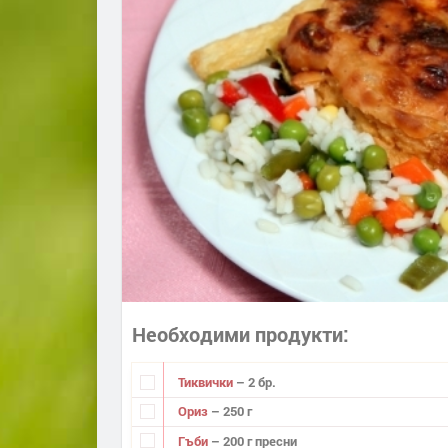
Необходими продукти
Тиквички
– 2 бр.
Ориз
– 250 г
Гъби
– 200 г пресни