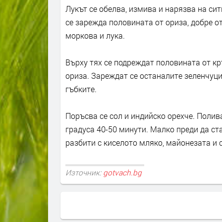
Лукът се обелва, измива и нарязва на сит
се зарежда половината от ориза, добре о
моркова и лука.
Върху тях се подреждат половината от кр
ориза. Зареждат се останалите зеленчуц
гъбките.
Поръсва се сол и индийско орехче. Полива 
градуса 40-50 минути. Малко преди да ста
разбити с киселото мляко, майонезата и с
Източник:
gotvach.bg