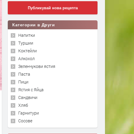
Публикувай нова рецепта
Категории в Други
Напитки
Туршии
Коктейли
Алкохол
Зеленчукови ястия
Паста
Пици
Ястия с Яйца
Сандвичи
Хляб
Гарнитури
Сосове