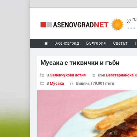
°C
37
Асеновград
България
Светът
Мусака с тиквички и гъби
В
Зеленчукови ястия
Във
Вегетарианска 
В
Мусака
Видяна 179,001 пъти