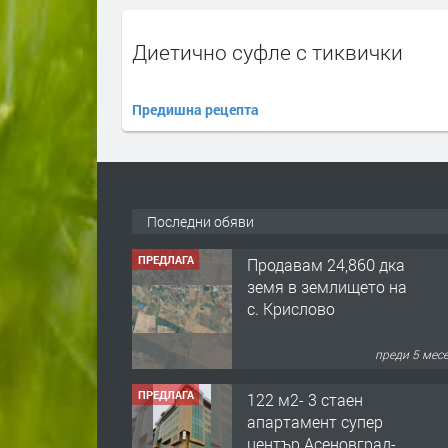
Диетично суфле с тиквички
Предишна рецепта
Последни обяви
ПРЕДЛАГА
Продавам 24,860 дка
земя в землището на
с. Крислово
преди 5 мес
ПРЕДЛАГА
122 м2- 3 стаен
апартамент супер
център Асеновград-