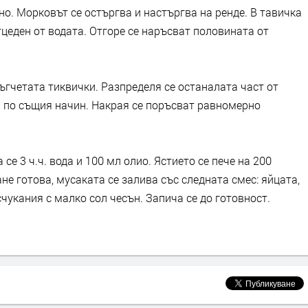
но. Морковът се остъргва и настъргва на ренде. В тавичка
тцеден от водата. Отгоре се наръсват половината от
ъгчетата тиквички. Разпределя се останалата част от
и по същия начин. Накрая се поръсват равномерно
се 3 ч.ч. вода и 100 мл олио. Ястието се пече на 200
не готова, мусаката се залива със следната смес: яйцата,
чукания с малко сол чесън. Запича се до готовност.