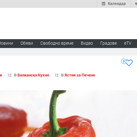
Календар
Новини
Обяви
Свободно време
Видео
Градове
eTV
0
и
В
Балканска Кухня
В
Ястия за Печене