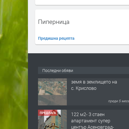
Пиперница
Предишна рецепта
Последни обяви
ПРЕДЛАГА
122 м2- 3 стаен
апартамент супер
център Асеновград-
169 500 €.
преди 3 мес
ПРЕДЛАГА
Ретро Остъклена
врата