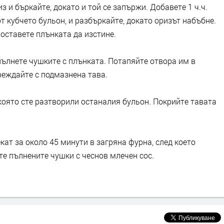
 и бъркайте, докато и той се запържи. Добавете 1 ч.ч.
от кубчето бульон, и разбъркайте, докато оризът набъбне.
 оставете плънката да изстине.
пълнете чушките с плънката. Потапяйте отвора им в
реждайте с подмазнена тава.
 която сте разтворили останалия бульон. Покрийте тавата
кат за около 45 минути в загряна фурна, след което
те пълнените чушки с чеснов млечен сос.