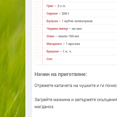
Грис
– 2 с.л.
Сирене
– 200 г
Бульон
– 1 кубче зеленчуков
Червен пипер
– на око
Олио
– около 150 мл
Магданоз
– 1 връзка
Брашно
– 1 к. ч.
Сол
Начин на приготвяне
Отрежете капачета на чушките и ги почис
Загрейте мазнина и запържете скълцания 
магданоз.