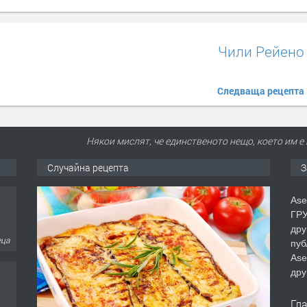
Чили Рейено
Следваща рецепта
Някои мислят, че единственото нещо, което им е 
Случайна рецепта
З
Ase
ГРУ
дру
пуб
Ase
еца
дру
Гл