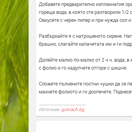
Добавете предварително изплакнатия ориз
гореща вода, в която сте разтворили 1/2 
Овкусете с черен пипер и при нужда сол и
Разбъркайте я с натрошеното сирене. На
брашно, слагайте капачетата им и ги под
Долейте малко по-малко от 2 ч.ч. вода, в
с фолио и го надупчете отгоре с шишче.
Сложете пълнените постни чушки да се пе
махнете фолиото и ги доопечете. Поднесе
Източник:
gotvach.bg