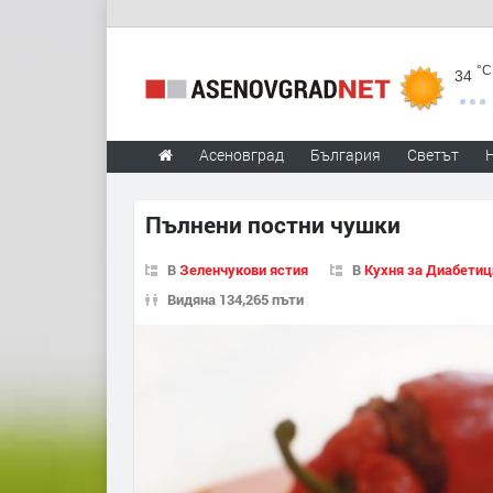
°C
34
Асеновград
България
Светът
Пълнени постни чушки
В
Зеленчукови ястия
В
Кухня за Диабетиц
Видяна 134,265 пъти