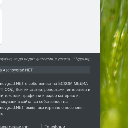
нужно, за да водят дискусия, е устата. - Чудомир
а Asenovgrad.NET
novgrad.NET е собственост на ЕСКОМ МЕДИА
П ООД. Всички статии, репортажи, интервюта и
ги текстови, графични и видео материали,
ликувани в сайта, са собственост на
novgrad.NET, освен ако изрично е посочено
го.
авен редактор
Телефони