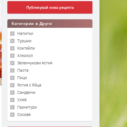
Публикувай нова рецепта
Категории в Други
Напитки
Туршии
Коктейли
Алкохол
Зеленчукови ястия
Паста
Пици
Ястия с Яйца
Сандвичи
Хляб
Гарнитури
Сосове