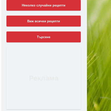
Няколко случайни рецепти
Виж всички рецепти
Търсене