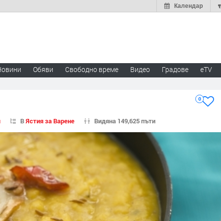
Календар
Новини
Обяви
Свободно време
Видео
Градове
eTV
0
я
В
Ястия за Варене
Видяна 149,625 пъти