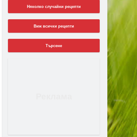
Няколко случайни рецепти
Виж всички рецепти
Търсене