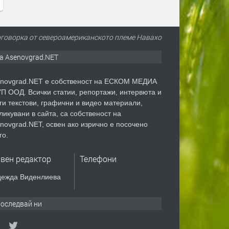
- Поговорка от североамериканското племе Навахо
а Asenovgrad.NET
novgrad.NET е собственост на ЕСКОМ МЕДИА
П ООД. Всички статии, репортажи, интервюта и
ги текстови, графични и видео материали,
ликувани в сайта, са собственост на
novgrad.NET, освен ако изрично е посочено
го.
авен редактор
Телефони
ежда Виденлиева
оследвай ни