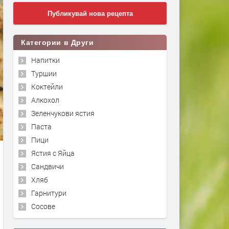
Публикувай нова рецепта
Категории в Други
Напитки
Туршии
Коктейли
Алкохол
Зеленчукови ястия
Паста
Пици
Ястия с Яйца
Сандвичи
Хляб
Гарнитури
Сосове