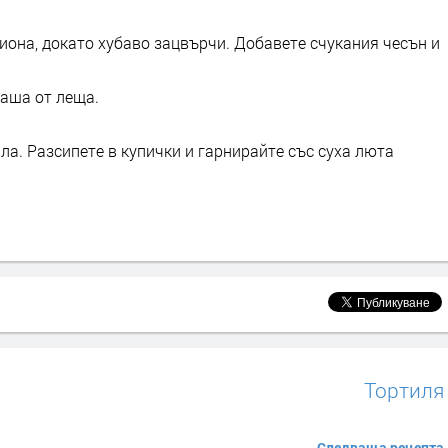
иона, докато хубаво зацвърчи. Добавете счукания чесън и
аша от леща.
а. Разсипете в купички и гарнирайте със суха люта
Тортиля
Следваща рецепта