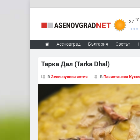
°C
37
Асеновград
България
Светът
Тарка Дал (Tarka Dhal)
В
Зеленчукови ястия
В
Пакистанска Кухн