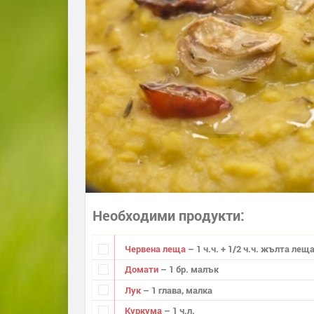
Необходими продукти
Червена леща
– 1 ч.ч. + 1/2 ч.ч. жълта лещ
Домати
– 1 бр. малък
Лук
– 1 глава, малка
Куркума
– 1 ч.л.