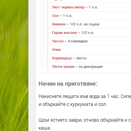
Лют червен пипер
– 1 ч.л.
Сол
– 1 ч.л.
Кимион
– 1/2 ч.л. на зърна
Гарам масала
– 1/2 ч.л.
Чесън
– 4 скилидки
Олио
Кориандър
– листа
Люти чушки
– за декорация
Начин на приготвяне
Накиснете лещата във вода за 1 час. Сипет
и объркайте с куркумата и сол.
Щом ястието заври, отново объркайте и с
каша.