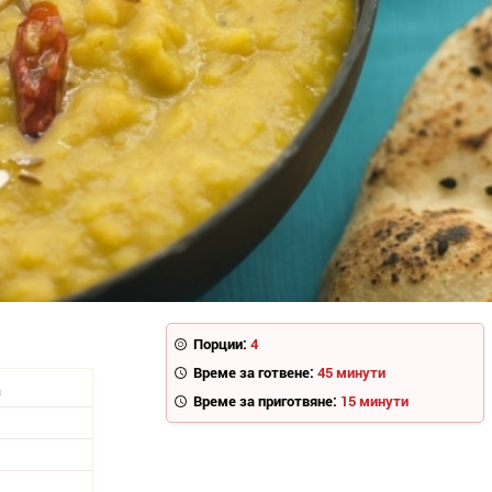
Порции:
4
Време за готвене:
45 минути
а
Време за приготвяне:
15 минути