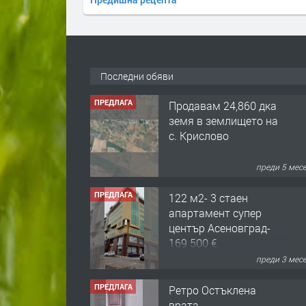
Последни обяви
ПРЕДЛАГА
Продавам 24,860 дка
земя в землището на
с. Крислово
преди 5 мес
ПРЕДЛАГА
122 м2- 3 стаен
апартамент супер
център Асеновград-
169 500 €.
преди 3 мес
ПРЕДЛАГА
Ретро Остъклена
врата