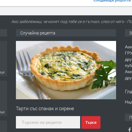
Ако забележиш, че конят под тебе се е гътнал, слез от него 
Случайна рецепта
З
Ase
ГРУ
дру
пуб
Ase
еца
дру
Гл
Над
Тарти със спанак и сирене
еца
П
Търси