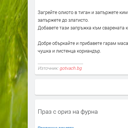
Загрейте олиото в тиган и запържете ким
запържете до златисто.
Добавете тази запръжка към сварената к
Добре объркайте и прибавете гарам масал
чушка и листенца кориандър.
Източник:
gotvach.bg
Праз с ориз на фурна
Предишна рецепта