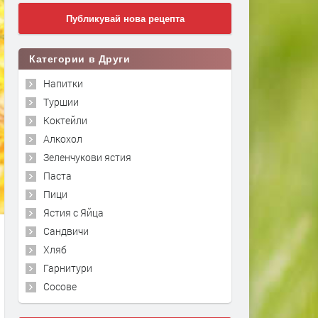
Публикувай нова рецепта
Категории в Други
Напитки
Туршии
Коктейли
Алкохол
Зеленчукови ястия
Паста
Пици
Ястия с Яйца
Сандвичи
Хляб
Гарнитури
Сосове