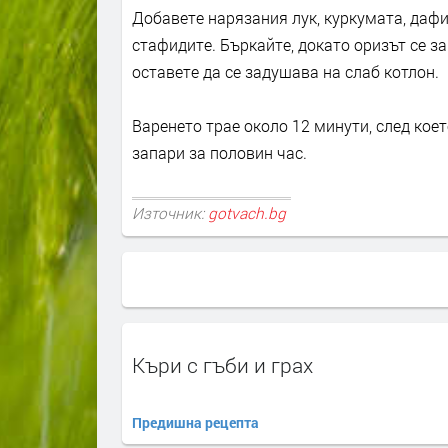
Добавете нарязания лук, куркумата, даф
стафидите. Бъркайте, докато оризът се з
оставете да се задушава на слаб котлон.
Варенето трае около 12 минути, след коет
запари за половин час.
Източник:
gotvach.bg
Къри с гъби и грах
Предишна рецепта