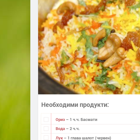
Необходими продукти
Ориз
– 1 ч.ч. Басмати
Вода
– 2 ч.ч.
Лук
– 1 глава шалот (червен)