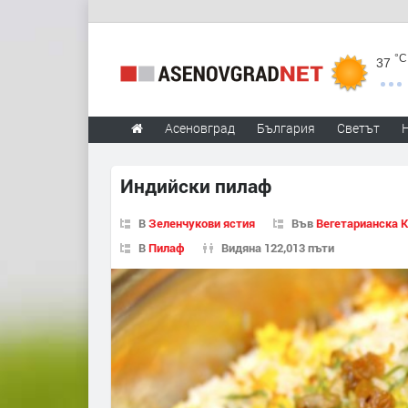
°C
37
Асеновград
България
Светът
Индийски пилаф
В
Зеленчукови ястия
Във
Вегетарианска 
В
Пилаф
Видяна 122,013 пъти