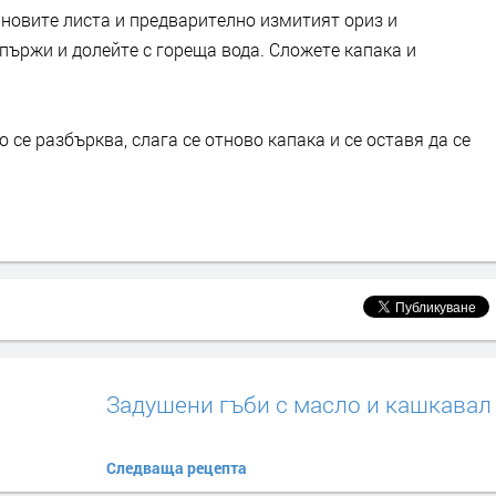
иновите листа и предварително измитият ориз и
апържи и долейте с гореща вода. Сложете капака и
о се разбърква, слага се отново капака и се оставя да се
Задушени гъби с масло и кашкавал
Следваща рецепта