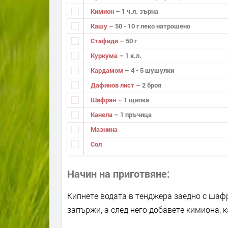
Кимион
– 1 ч.л. зърна
Кашу
– 50 - 10 г леко натрошено
Стафиди
– 50 г
Куркума
– 1 к.л.
Кардамом
– 4 - 5 шушулки
Дафинов лист
– 2 броя
Шафран
– 1 щипка
Канела
– 1 пръчица
Мазнина
Сол
Начин на приготвяне
Кипнете водата в тенджера заедно с шафр
запържи, а след него добавете кимиона, 