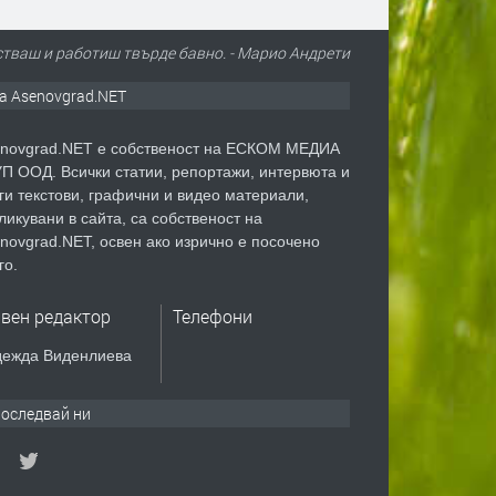
йстваш и работиш твърде бавно. - Марио Андрети
а Asenovgrad.NET
novgrad.NET е собственост на ЕСКОМ МЕДИА
П ООД. Всички статии, репортажи, интервюта и
ги текстови, графични и видео материали,
ликувани в сайта, са собственост на
novgrad.NET, освен ако изрично е посочено
го.
авен редактор
Телефони
ежда Виденлиева
оследвай ни