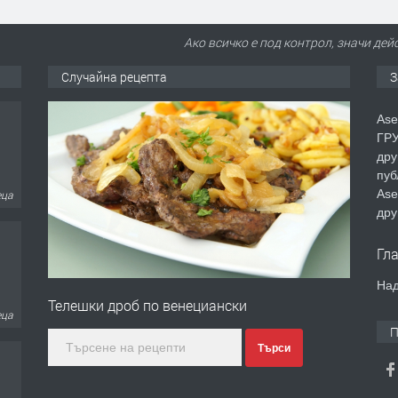
Ако всичко е под контрол, значи де
Случайна рецепта
З
Ase
ГРУ
дру
пуб
Ase
еца
дру
Гл
Над
Телешки дроб по венециански
еца
П
Търси