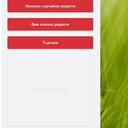
Няколко случайни рецепти
Виж всички рецепти
Търсене