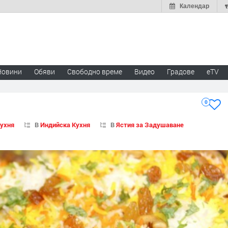
Календар
Новини
Обяви
Свободно време
Видео
Градове
eTV
0
Кухня
В
Индийска Кухня
В
Ястия за Задушаване