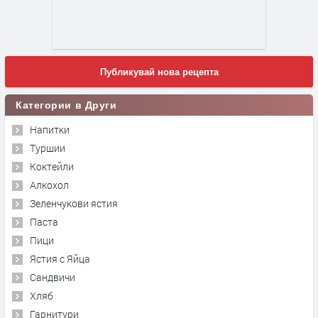
Публикувай нова рецепта
Категории в Други
Напитки
Туршии
Коктейли
Алкохол
Зеленчукови ястия
Паста
Пици
Ястия с Яйца
Сандвичи
Хляб
Гарнитури