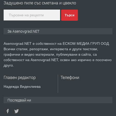
Задушено пиле със сметана и цвекло
преди 1 година
Търси
ПРЕДЛАГА
Дава под наем Асеновград
За Asenovgrad.NET
Asenovgrad.NET е собственост на ЕСКОМ МЕДИА ГРУП ООД.
Всички статии, репортажи, интервюта и други текстови,
преди 2 години
графични и видео материали, публикувани в сайта, са
собственост на Asenovgrad.NET, освен ако изрично е посочено
ПРЕДЛАГА
Давам индивидуалани уроци по
друго.
Немски език
Главен редактор
Телефони
преди 2 години
Надежда Виденлиева
ПРЕДЛАГА
ремонт на покриви
Последвай ни