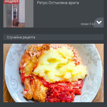
ПРЕДЛАГА
Ретро Остъклена врата
преди 3 месеца
ПРЕДЛАГА
🌟HYUNDAI i10 - 2024 | Само 55 лв./
Случайна рецепта
ден от DL RENT🌟
преди 10 месеца
ПРЕДЛАГА
Професионална броячна машина -
със сертификат от ЕЦБ
преди 1 година
ПРЕДЛАГА
Професионална зеленчукорезачка
за заведения и дома