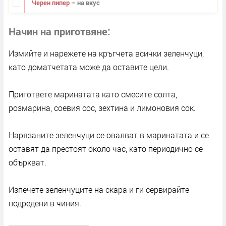
Черен пипер
– на вкус
Начин на приготвяне
Измийте и нарежете на кръгчета всички зеленчуци,
като доматчетата може да оставите цели.
Пригответе маринатата като смесите солта,
розмарина, соевия сос, зехтина и лимоновия сок.
Нарязаните зеленчуци се овалват в маринатата и се
оставят да престоят около час, като периодично се
объркват.
Изпечете зеленчуците на скара и ги сервирайте
подредени в чиния.