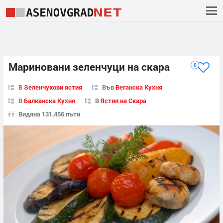
Мариновани зеленчуци на скара
0
В
Зеленчукови ястия
Във
Веганска Кухня
В
Балканска Кухня
В
Ястия на Скара
Видяна 131,456 пъти