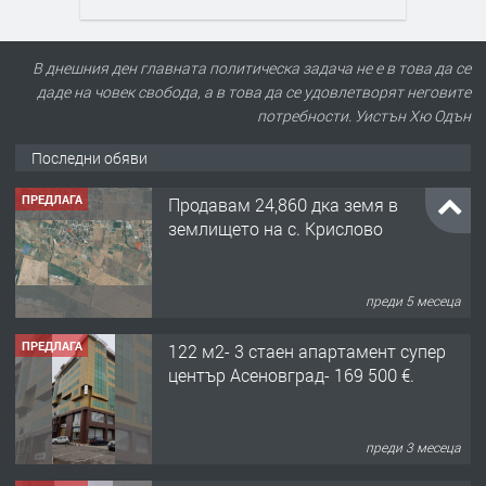
В днешния ден главната политическа задача не е в това да се
даде на човек свобода, а в това да се удовлетворят неговите
потребности. Уистън Хю Одън
Последни обяви
ПРЕДЛАГА
Продавам 24,860 дка земя в
землището на с. Крислово
преди 5 месеца
ПРЕДЛАГА
122 м2- 3 стаен апартамент супер
център Асеновград- 169 500 €.
преди 3 месеца