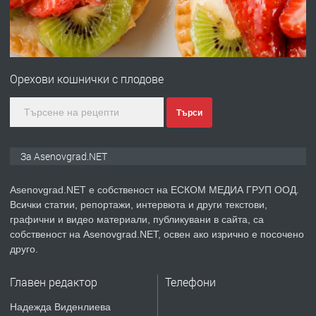
преди 1 година
ПРЕДЛАГА
Професионална зеленчукорезачка
за заведения и дома
Орехови кошнички с плодове
преди 1 година
Търси
ПРЕДЛАГА
Дава под наем Асеновград
За Asenovgrad.NET
Asenovgrad.NET е собственост на ЕСКОМ МЕДИА ГРУП ООД.
Всички статии, репортажи, интервюта и други текстови,
преди 2 години
графични и видео материали, публикувани в сайта, са
собственост на Asenovgrad.NET, освен ако изрично е посочено
ПРЕДЛАГА
Давам индивидуалани уроци по
друго.
Немски език
Главен редактор
Телефони
преди 2 години
Надежда Виденлиева