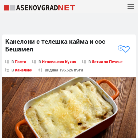
Канелони с телешка кайма и сос
Бешамел
0
В
Паста
В
Италианска Кухня
В
Ястия за Печене
В
Канелони
Видяна 196,526 пъти