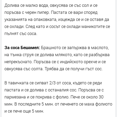
Долива се малко вода, овкусява се със сол и се
поръсва с черен пипер. Пастата се вари според
указанията на опаковката, изцежда се и се оставя да
се охлади. След като и сосът се охлади маникотите се
пълнят със соса.
За соса Бешамел:
Брашното се запържва в маслото,
на тънка струя се долива млякото, като се разбърква
непрекъснато. Поръсва се с индийското орехче и се
овкусява със солта. Трябва да се получи гъст сос.
В тавичката се сипват 2/3 от соса, където се реди
пастата и се долива с останалия сос. Поръсва се с
пармезана и се покрива с фолио. Пече се около 30
мин. В последните 5 мин. от печенето се маха фолиото
и се пече още 5 мин.