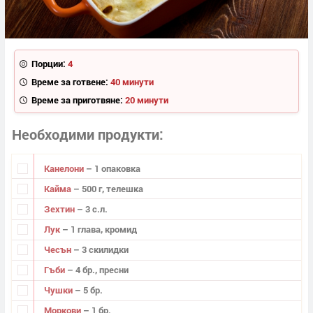
Порции:
4
Време за готвене:
40 минути
Време за приготвяне:
20 минути
Необходими продукти
Канелони
– 1 опаковка
Кайма
– 500 г, телешка
Зехтин
– 3 с.л.
Лук
– 1 глава, кромид
Чесън
– 3 скилидки
Гъби
– 4 бр., пресни
Чушки
– 5 бр.
Моркови
– 1 бр.