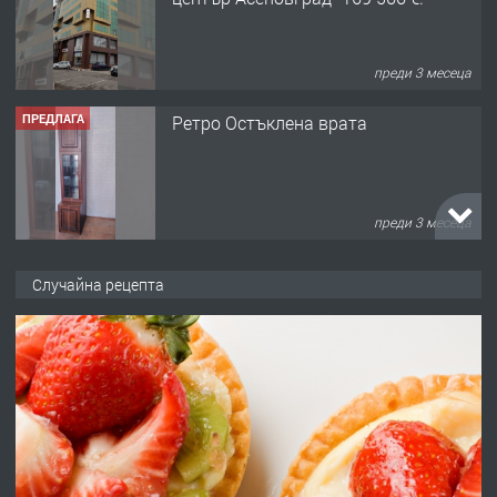
преди 3 месеца
ПРЕДЛАГА
Ретро Остъклена врата
преди 3 месеца
ПРЕДЛАГА
🌟HYUNDAI i10 - 2024 | Само 55 лв./
Случайна рецепта
ден от DL RENT🌟
преди 10 месеца
ПРЕДЛАГА
Професионална броячна машина -
със сертификат от ЕЦБ