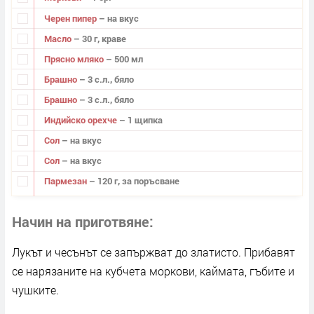
Черен пипер
– на вкус
Масло
– 30 г, краве
Прясно мляко
– 500 мл
Брашно
– 3 с.л., бяло
Брашно
– 3 с.л., бяло
Индийско орехче
– 1 щипка
Сол
– на вкус
Сол
– на вкус
Пармезан
– 120 г, за поръсване
Начин на приготвяне
Лукът и чесънът се запържват до златисто. Прибавят
се нарязаните на кубчета моркови, каймата, гъбите и
чушките.