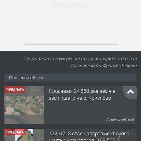
Сдържаността и умереността в разговорите стоят над
красноречието. Франсис Бейкън
Последни обяви
ПРЕДЛАГА
Продавам 24,860 дка земя в
землището на с. Крислово
преди 5 месеца
ПРЕДЛАГА
122 м2- 3 стаен апартамент супер
център Асеновград- 169 500 €.