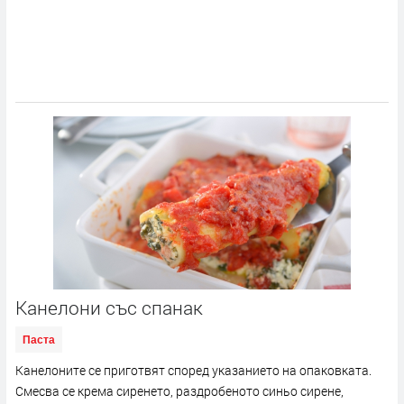
Канелони със спанак
Паста
Канелоните се приготвят според указанието на опаковката.
Смесва се крема сиренето, раздробеното синьо сирене,