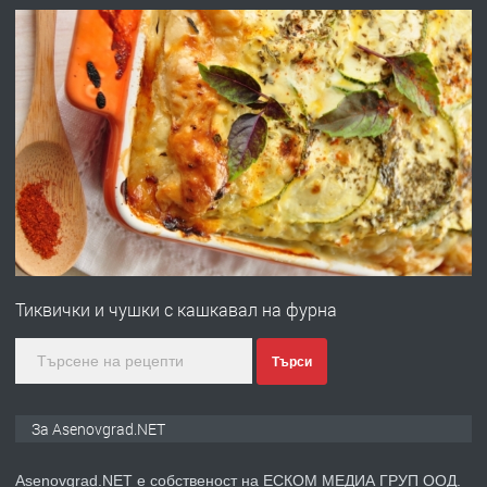
преди 10 месеца
ПРЕДЛАГА
Професионална броячна машина -
със сертификат от ЕЦБ
преди 1 година
ПРЕДЛАГА
Професионална зеленчукорезачка
за заведения и дома
Тиквички и чушки с кашкавал на фурна
преди 1 година
Търси
ПРЕДЛАГА
Дава под наем Асеновград
За Asenovgrad.NET
Asenovgrad.NET е собственост на ЕСКОМ МЕДИА ГРУП ООД.