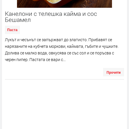
Канелони с телешка кайма и сос
Бешамел
Паста
Лукът и чесънът се запържват до златисто. Прибавят се
нарязаните на кубчета моркови, каймата, гъбите и чушките.
Долива се малко вода, овкусява се със сол и се поръсва с
черен пипер. Пастата се вари с...
Прочети