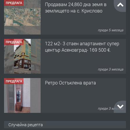
ПРЕДЛАГА
Продавам 24,860 дка земя в
землището на с. Крислово
преди 5 месеца
ПРЕДЛАГА
122 м2- 3 стаен апартамент супер
център Асеновград- 169 500 €.
преди 3 месеца
ПРЕДЛАГА
Ретро Остъклена врата
преди 3 месеца
ПРЕДЛАГА
🌟HYUNDAI i10 - 2024 | Само 55 лв./
Случайна рецепта
ден от DL RENT🌟