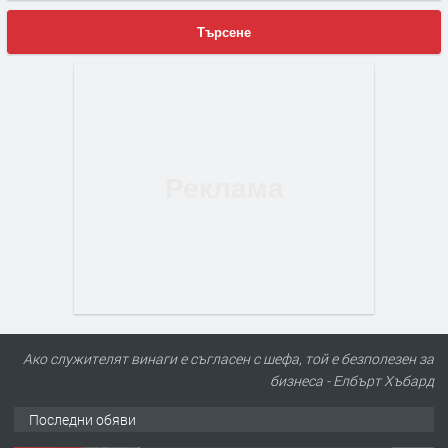
Търсене
Ако служителят винаги е съгласен с шефа, той е безполезен за
бизнеса - Елбърт Хъбард
Последни обяви