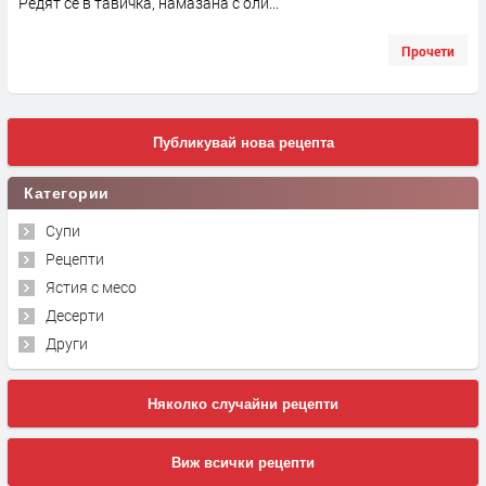
Редят се в тавичка, намазана с оли...
Прочети
Публикувай нова рецепта
Категории
Супи
Рецепти
Ястия с месо
Десерти
Други
Няколко случайни рецепти
Виж всички рецепти