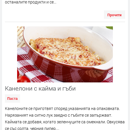
останалите продукти и се...
Прочети
Канелони с кайма и гъби
Паста
Канелоните се приготвят според указанията на опаковката.
Нарязаният на ситно лук заедно с гъбите се запържват.
Каймата се добавя, когато зеленчуците са омекнали. Овкусява
се със солта, черния пипер....