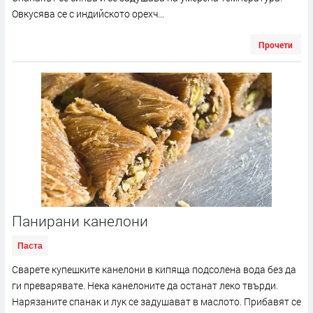
Овкусява се с индийското орехч...
Прочети
Панирани канелони
Паста
Сварете купешките канелони в кипяща подсолена вода без да
ги преварявате. Нека канелоните да останат леко твърди.
Нарязаните спанак и лук се задушават в маслото. Прибавят се