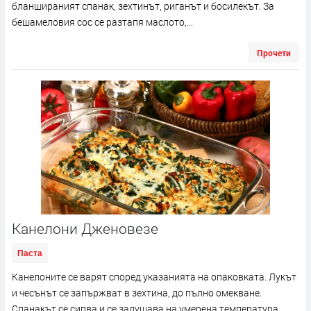
бланшираният спанак, зехтинът, риганът и босилекът. За
бешамеловия сос се разтапя маслото,...
Прочети
Канелони Дженовезе
Паста
Канелоните се варят според указанията на опаковката. Лукът
и чесънът се запържват в зехтина, до пълно омекване.
Спанакът се сипва и се задушава на умерена температура.