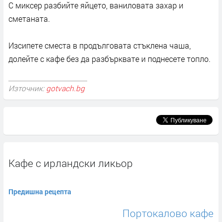
С миксер разбийте яйцето, ваниловата захар и
сметаната.
Изсипете сместа в продълговата стъклена чаша,
долейте с кафе без да разбърквате и поднесете топло.
Източник:
gotvach.bg
Кафе с ирландски ликьор
Предишна рецепта
Портокалово кафе