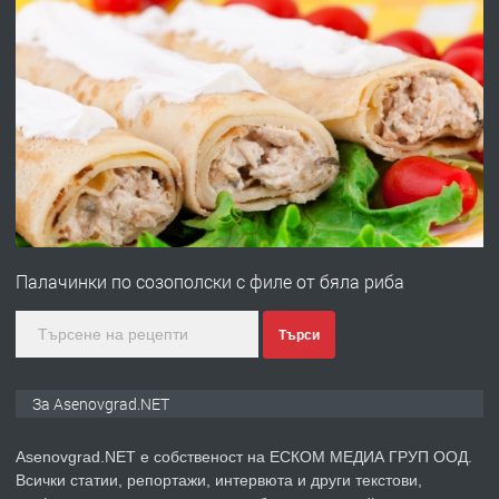
преди 10 месеца
ПРЕДЛАГА
Професионална броячна машина -
със сертификат от ЕЦБ
преди 1 година
ПРЕДЛАГА
Професионална зеленчукорезачка
за заведения и дома
Палачинки по созополски с филе от бяла риба
преди 1 година
Търси
ПРЕДЛАГА
Дава под наем Асеновград
За Asenovgrad.NET
Asenovgrad.NET е собственост на ЕСКОМ МЕДИА ГРУП ООД.
Всички статии, репортажи, интервюта и други текстови,
преди 2 години