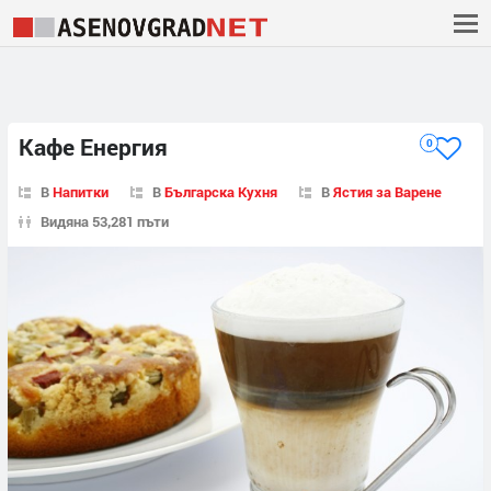
Кафе Енергия
0
В
Напитки
В
Българска Кухня
В
Ястия за Варене
Видяна 53,281 пъти