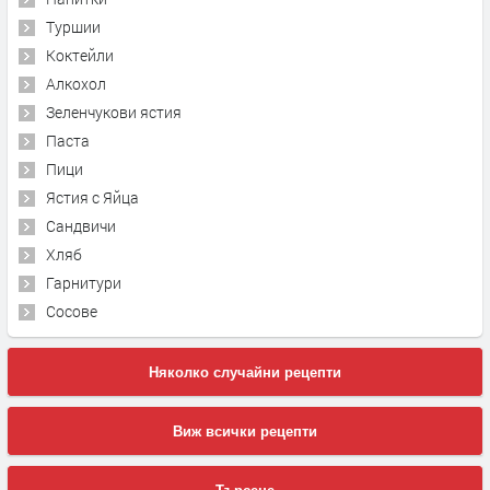
Туршии
Коктейли
Алкохол
Зеленчукови ястия
Паста
Пици
Ястия с Яйца
Сандвичи
Хляб
Гарнитури
Сосове
Няколко случайни рецепти
Виж всички рецепти