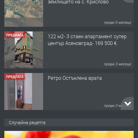
землището на с. Крислово
преди 5 месеца
ПРЕДЛАГА
122 м2- 3 стаен апартамент супер
център Асеновград- 169 500 €.
преди 3 месеца
ПРЕДЛАГА
Ретро Остъклена врата
преди 3 месеца
ПРЕДЛАГА
🌟HYUNDAI i10 - 2024 | Само 55 лв./
Случайна рецепта
ден от DL RENT🌟