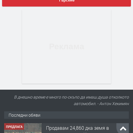
Търсене
В днешно време е много по-скъпо да имаш душа отколкото
автомобил. - Антон Хекимян
Последни обяви
ПРЕДЛАГА
Продавам 24,860 дка земя в