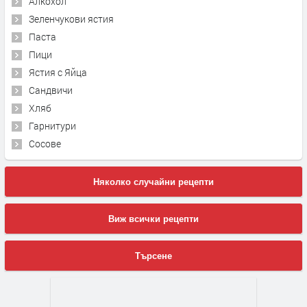
Алкохол
Зеленчукови ястия
Паста
Пици
Ястия с Яйца
Сандвичи
Хляб
Гарнитури
Сосове
Няколко случайни рецепти
Виж всички рецепти
Търсене