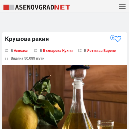
Крушова ракия
0
В
Алкохол
В
Българска Кухня
В
Ястия за Варене
Видяна 50,089 пъти