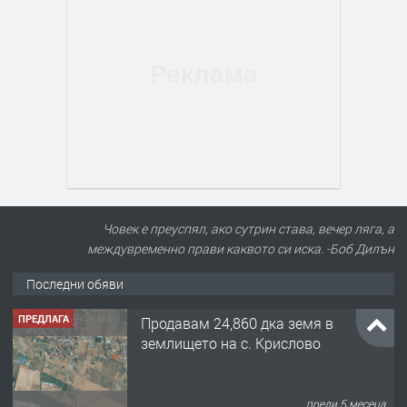
ПРЕДЛАГА
Продавам 24,860 дка земя в
землището на с. Крислово
Човек е преуспял, ако сутрин става, вечер ляга, а
междувременно прави каквото си иска. -Боб Дилън
преди 5 месеца
Последни обяви
ПРЕДЛАГА
122 м2- 3 стаен апартамент супер
център Асеновград- 169 500 €.
преди 3 месеца