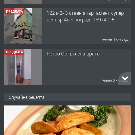
ПРЕДЛАГА
Ретро Остъклена врата
преди 3 месеца
ПРЕДЛАГА
🌟HYUNDAI i10 - 2024 | Само 55 лв./
ден от DL RENT🌟
преди 10 месеца
ПРЕДЛАГА
Професионална броячна машина -
Случайна рецепта
със сертификат от ЕЦБ
преди 1 година
ПРЕДЛАГА