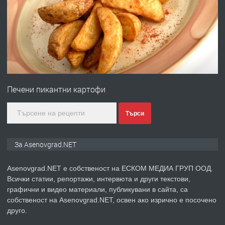
Професионална зеленчукорезачка
за заведения и дома
преди 1 година
ПРЕДЛАГА
Дава под наем Асеновград
Печени пикантни картофи
преди 2 години
Търси
ПРЕДЛАГА
Давам индивидуалани уроци по
За Asenovgrad.NET
Немски език
Asenovgrad.NET е собственост на ЕСКОМ МЕДИА ГРУП ООД.
Всички статии, репортажи, интервюта и други текстови,
преди 2 години
графични и видео материали, публикувани в сайта, са
собственост на Asenovgrad.NET, освен ако изрично е посочено
ПРЕДЛАГА
ремонт на покриви
друго.