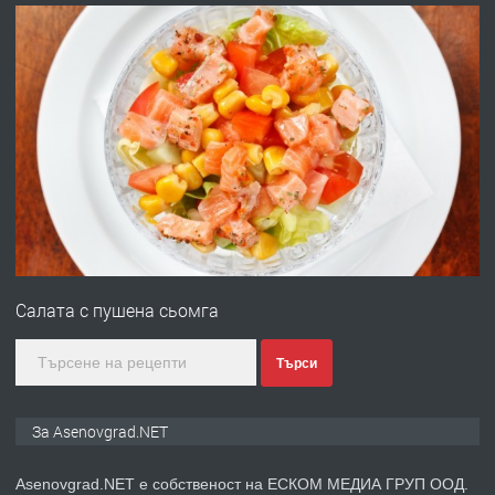
преди 10 месеца
ПРЕДЛАГА
Професионална броячна машина -
със сертификат от ЕЦБ
преди 1 година
ПРЕДЛАГА
Професионална зеленчукорезачка
за заведения и дома
Салата с пушена сьомга
преди 1 година
Търси
ПРЕДЛАГА
Дава под наем Асеновград
За Asenovgrad.NET
Asenovgrad.NET е собственост на ЕСКОМ МЕДИА ГРУП ООД.