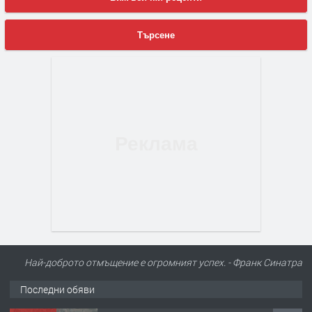
Търсене
Най-доброто отмъщение е огромният успех. - Франк Синатра
Последни обяви