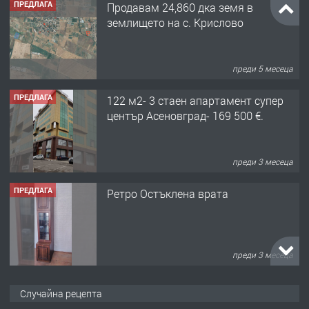
ПРЕДЛАГА
Продавам 24,860 дка земя в
землището на с. Крислово
преди 5 месеца
ПРЕДЛАГА
122 м2- 3 стаен апартамент супер
център Асеновград- 169 500 €.
преди 3 месеца
ПРЕДЛАГА
Ретро Остъклена врата
преди 3 месеца
ПРЕДЛАГА
🌟HYUNDAI i10 - 2024 | Само 55 лв./
Случайна рецепта
ден от DL RENT🌟