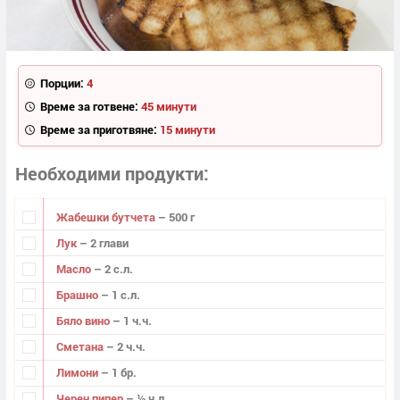
Порции:
4
Време за готвене:
45 минути
Време за приготвяне:
15 минути
Необходими продукти
Жабешки бутчета
– 500 г
Лук
– 2 глави
Масло
– 2 с.л.
Брашно
– 1 с.л.
Бяло вино
– 1 ч.ч.
Сметана
– 2 ч.ч.
Лимони
– 1 бр.
Черен пипер
– ½ ч.л.