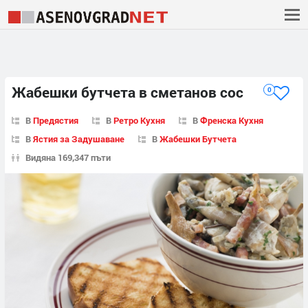
Жабешки бутчета в сметанов сос
0
В
Предястия
В
Ретро Кухня
В
Френска Кухня
В
Ястия за Задушаване
В
Жабешки Бутчета
Видяна 169,347 пъти