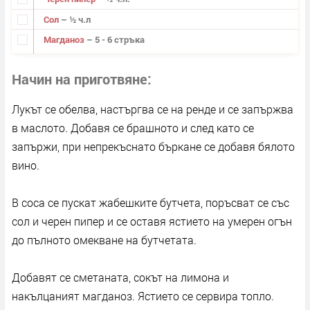
Сол
– ½ ч.л
Магданоз
– 5 - 6 стръка
Начин на приготвяне
Лукът се обелва, настъргва се на ренде и се запържва
в маслото. Добавя се брашното и след като се
запържи, при непрекъснато бъркане се добавя бялото
вино.
В соса се пускат жабешките бутчета, поръсват се със
сол и черен пипер и се оставя ястието на умерен огън
до пълното омекване на бутчетата.
Добавят се сметаната, сокът на лимона и
накълцаният магданоз. Ястието се сервира топло.