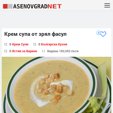
Крем супа от зрял фасул
0
В
Крем Супи
В
Българска Кухня
В
Ястия за Варене
Видяна 182,052 пъти