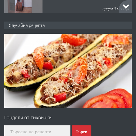
преди 3 месеца
ПРЕДЛАГА
🌟HYUNDAI i10 - 2024 | Само 55 лв./
Случайна рецепта
ден от DL RENT🌟
преди 10 месеца
ПРЕДЛАГА
Професионална броячна машина -
със сертификат от ЕЦБ
преди 1 година
ПРЕДЛАГА
Професионална зеленчукорезачка
за заведения и дома
Гондоли от тиквички
преди 1 година
Търси