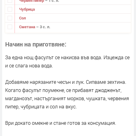
Червен пипер
– 1 с. л.
Чубрица
Сол
Сметана
– 3 с. л.
Начин на приготвяне
За една нощ фасулът се накисва във вода. Изцежда се
и се слага нова вода.
Добавяме нарязаните чесън и лук. Сипваме зехтина.
Когато фасулът поумекне, се прибавят джодженът,
магданозът, настърганият морков, чушката, червения
пипер, чубрицата и сол на вкус.
Ври докато омекне и стане готов за консумация.