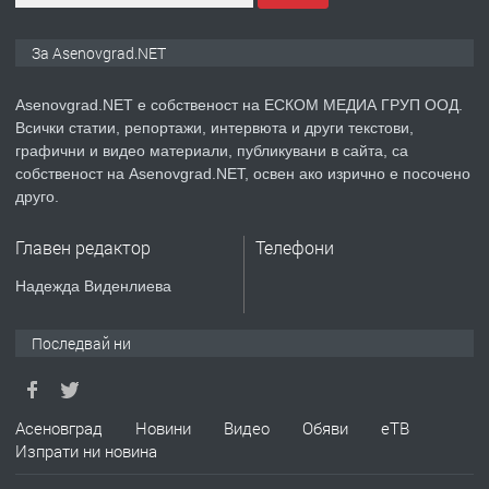
ПРЕДЛАГА
Дава под наем Асеновград
За Asenovgrad.NET
Asenovgrad.NET е собственост на ЕСКОМ МЕДИА ГРУП ООД.
Всички статии, репортажи, интервюта и други текстови,
преди 2 години
графични и видео материали, публикувани в сайта, са
собственост на Asenovgrad.NET, освен ако изрично е посочено
ПРЕДЛАГА
Давам индивидуалани уроци по
друго.
Немски език
Главен редактор
Телефони
преди 2 години
Надежда Виденлиева
ПРЕДЛАГА
ремонт на покриви
Последвай ни
преди 2 години
Асеновград
Новини
Видео
Обяви
еТВ
Изпрати ни новина
ПРЕДЛАГА
Висококачествени Целофанови