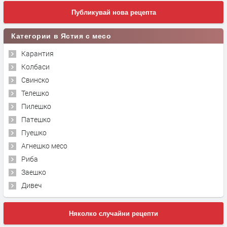
Публикувай нова рецепта
Категории в Ястия с месо
Карантия
Колбаси
Свинско
Телешко
Пилешко
Патешко
Пуешко
Агнешко месо
Риба
Заешко
Дивеч
Няколко случайни рецепти