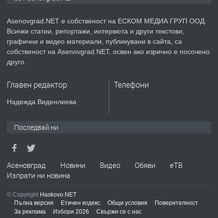
Asenovgrad.NET е собственост на ЕСКОМ МЕДИА ГРУП ООД.
Всички статии, репортажи, интервюта и други текстови,
преди 2 години
графични и видео материали, публикувани в сайта, са
собственост на Asenovgrad.NET, освен ако изрично е посочено
ПРЕДЛАГА
Давам индивидуалани уроци по
друго.
Немски език
Главен редактор
Телефони
преди 2 години
Надежда Виденлиева
ПРЕДЛАГА
ремонт на покриви
Последвай ни
преди 2 години
Асеновград
Новини
Видео
Обяви
еТВ
Изпрати ни новина
ПРЕДЛАГА
Висококачествени Целофанови
© Copyright
Haskovo.NET
Пликове - СКОРПИОПЛАСТ
Пълна версия
Етичен кодекс
Общи условия
Поверителност
За реклама
Избори 2026
Свържи се с нас