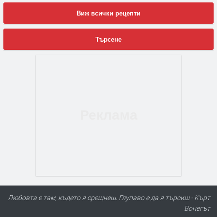
Виж всички рецепти
Търсене
Любовта е там, където я срещнеш. Глупаво е да я търсиш - Кърт
Вонегът