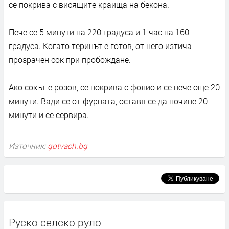
се покрива с висящите краища на бекона.
Пече се 5 минути на 220 градуса и 1 час на 160
градуса. Когато теринът е готов, от него изтича
прозрачен сок при пробождане.
Ако сокът е розов, се покрива с фолио и се пече още 20
минути. Вади се от фурната, оставя се да почине 20
минути и се сервира.
Източник:
gotvach.bg
Руско селско руло