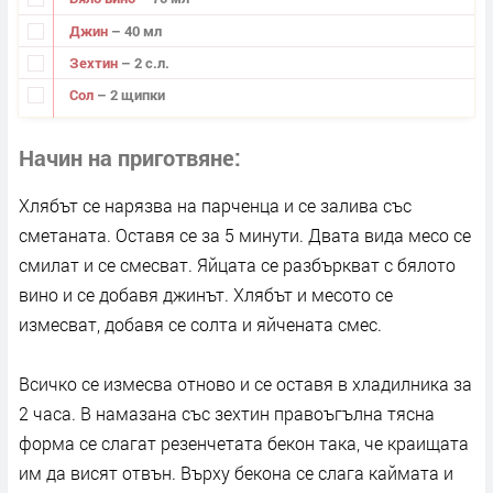
Джин
– 40 мл
Зехтин
– 2 с.л.
Сол
– 2 щипки
Начин на приготвяне
Хлябът се нарязва на парченца и се залива със
сметаната. Оставя се за 5 минути. Двата вида месо се
смилат и се смесват. Яйцата се разбъркват с бялото
вино и се добавя джинът. Хлябът и месото се
измесват, добавя се солта и яйчената смес.
Всичко се измесва отново и се оставя в хладилника за
2 часа. В намазана със зехтин правоъгълна тясна
форма се слагат резенчетата бекон така, че краищата
им да висят отвън. Върху бекона се слага каймата и