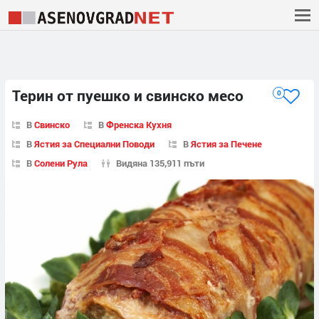
Терин от пуешко и свинско месо
0
В
Свинско
В
Френска Кухня
В
Ястия за Специални Поводи
В
Ястия за Печене
В
Солени Рула
Видяна 135,911 пъти