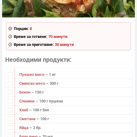
Порции:
8
Време за готвене:
70 минути
Време за приготвяне:
30 минути
Необходими продукти
Пуешко месо
– 1 кг
Свинско месо
– 300 г
Бекон
– 150 г
Сланина
– 100 г пушена
Хляб
– 100 г бял
Сметана
– 100 г
Яйца
– 2 бр.
Бяло вино
– 70 мл