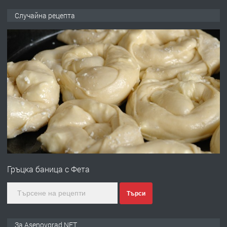
ПРЕДЛАГА
🌟HYUNDAI i10 - 2024 | Само 55 лв./
Случайна рецепта
ден от DL RENT🌟
преди 10 месеца
ПРЕДЛАГА
Професионална броячна машина -
със сертификат от ЕЦБ
преди 1 година
ПРЕДЛАГА
Професионална зеленчукорезачка
за заведения и дома
Гръцка баница с Фета
преди 1 година
Търси
ПРЕДЛАГА
Дава под наем Асеновград
За Asenovgrad.NET