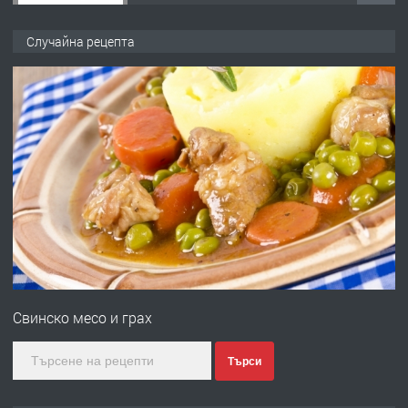
ПРЕДЛАГА
Професионална зеленчукорезачка
Случайна рецепта
за заведения и дома
преди 1 година
ПРЕДЛАГА
Дава под наем Асеновград
преди 2 години
ПРЕДЛАГА
Давам индивидуалани уроци по
Немски език
Свинско месо и грах
преди 2 години
Търси
ПРЕДЛАГА
ремонт на покриви