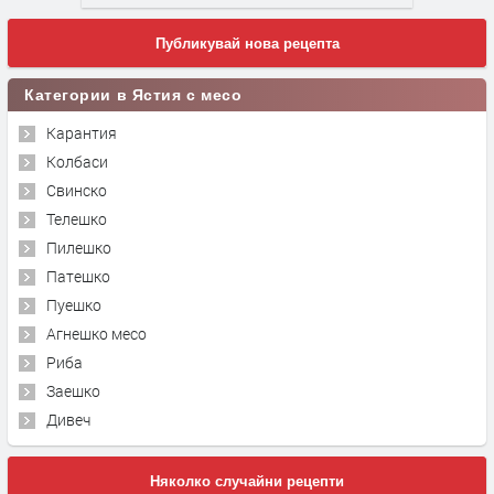
Публикувай нова рецепта
Категории в Ястия с месо
Карантия
Колбаси
Свинско
Телешко
Пилешко
Патешко
Пуешко
Агнешко месо
Риба
Заешко
Дивеч
Няколко случайни рецепти