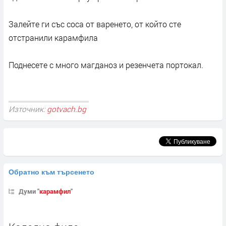
Залейте ги със соса от варенето, от който сте
отстранили карамфила
Поднесете с много магданоз и резенчета портокал.
Източник:
gotvach.bg
Обратно към търсенето
Думи "
карамфил
"