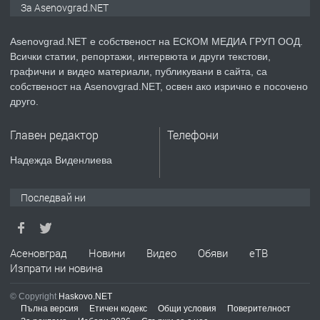
За Asenovgrad.NET
Asenovgrad.NET е собственост на ЕСКОМ МЕДИА ГРУП ООД.
Всички статии, репортажи, интервюта и други текстови,
преди 2 години
графични и видео материали, публикувани в сайта, са
собственост на Asenovgrad.NET, освен ако изрично е посочено
ПРЕДЛАГА
Висококачествени Целофанови
друго.
Пликове - СКОРПИОПЛАСТ
Главен редактор
Телефони
преди 3 години
Надежда Виденлиева
ПРЕДЛАГА
Кутии с подаръци
Последвай ни
преди 3 години
Асеновград
Новини
Видео
Обяви
еТВ
Изпрати ни новина
ПРЕДЛАГА
Продавам 24,860 дка земя в
© Copyright
Haskovo.NET
землището на с. Крислово
Пълна версия
Етичен кодекс
Общи условия
Поверителност