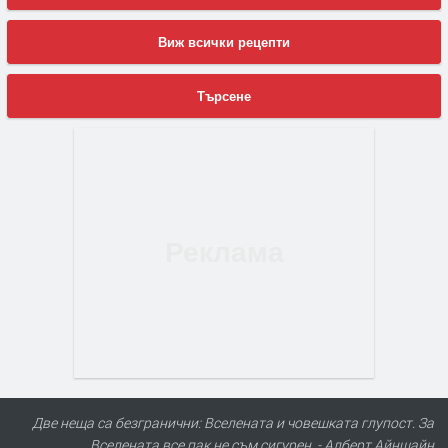
Виж всички рецепти
Търсене
Две неща са безгранични: Вселената и човешката глупост. За
Вселената все пак не съм сигурен. - Алберт Айнщайн