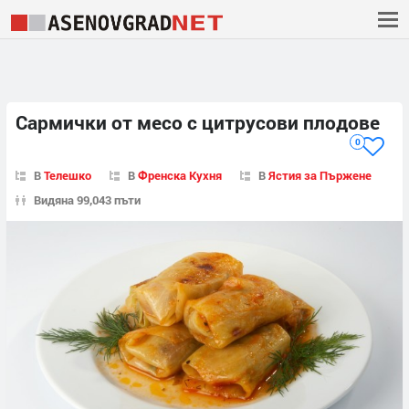
Сaрмички от месо с цитрусови плодове
0
В
Телешко
В
Френска Кухня
В
Ястия за Пържене
Видяна 99,043 пъти