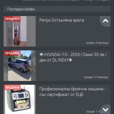
Последни обяви
ПРЕДЛАГА
Ретро Остъклена врата
преди 3 месеца
ПРЕДЛАГА
🌟HYUNDAI i10 - 2024 | Само 55 лв./
ден от DL RENT🌟
преди 10 месеца
ПРЕДЛАГА
Професионална броячна машина -
със сертификат от ЕЦБ
преди 1 година