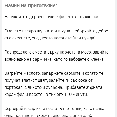
Начин на приготвяне
Начукайте с дървено чукче филетата пържолки
Смелете наедро шунката и в купа я объркайте добре
със сиренето, след което посолете (при нужда).
Разпределете сместа върху парчетата месо, завийте
всяко едно на сармичка, като го забодете с клечка.
Загрейте маслото, запържете сармите и когато те
получат златист цвят, залейте ги със сока от
портокал, с виното и бульона. Прибавете зърната
карамфил и варете на тих огън 10 минути.
Сервирайте сармите достатъчно топли, като всяка
една поставете върху препечена филия хляб