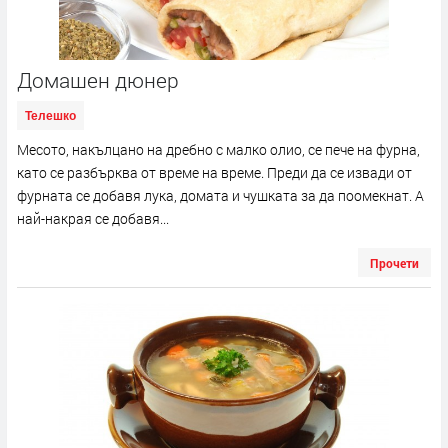
Домашен дюнер
Телешко
Месото, накълцано на дребно с малко олио, се пече на фурна,
като се разбърква от време на време. Преди да се извади от
фурната се добавя лука, домата и чушката за да поомекнат. А
най-накрая се добавя...
Прочети