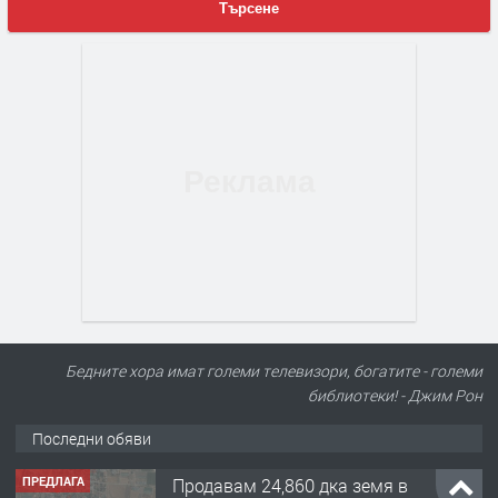
Търсене
Бедните хора имат големи телевизори, богатите - големи
библиотеки! - Джим Рон
Последни обяви
ПРЕДЛАГА
122 м2- 3 стаен апартамент супер