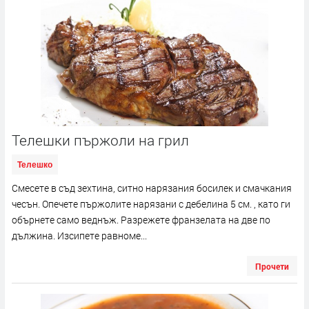
Телешки пържоли на грил
Телешко
Смесете в съд зехтина, ситно нарязания босилек и смачкания
чесън. Опечете пържолите нарязани с дебелина 5 см. , като ги
обърнете само веднъж. Разрежете франзелата на две по
дължина. Изсипете равноме...
Прочети