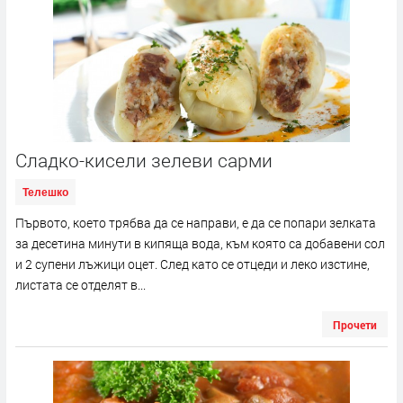
Сладко-кисели зелеви сарми
Телешко
Първото, което трябва да се направи, е да се попари зелката
за десетина минути в кипяща вода, към която са добавени сол
и 2 супени лъжици оцет. След като се отцеди и леко изстине,
листата се отделят в...
Прочети