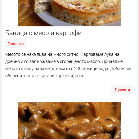
Баница с месо и картофи
Телешко
Месото се накълцва на много ситно. Нарязваме лука на
дребно и го запържваме в сгорещеното масло. Добавяме
месото и задушаваме плънката с 2-3 лъжици вода. Добавяме
обелените и настъргани картофи, посо...
Прочети