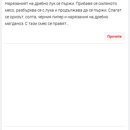
Нарязаният на дребно лук се пържи. Прибавя се смляното
месо, разбърква се с лука и продължава да се пържи. Слагат
се оризът, солта, черния пипер и нарязания на дребно
магданоз. С тази смес се правят...
Прочети