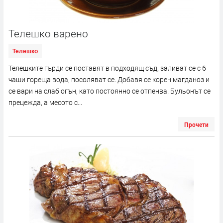
Телешко варено
Телешко
Телешките гърди се поставят в подходящ съд, заливат се с 6
чаши гореща вода, посоляват се. Добавя се корен магданоз и
се вари на слаб огън, като постоянно се отпенва. Бульонът се
прецежда, а месото с...
Прочети