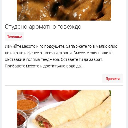
Студено ароматно говеждо
Телешко
Измийте месото и го подсушете. Запържете го в малко олио
докато покафенее от всички страни. Смесете следващите
съставки в голяма тенджера. Оставете ги да заврат.
Прибавете месото и достатъчно вода да...
Прочети