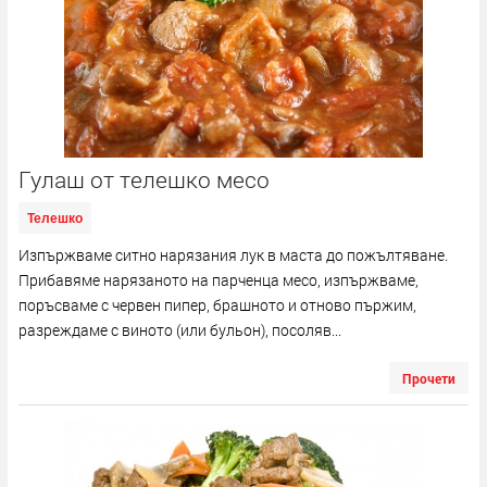
Гулаш от телешко месо
Телешко
Изпържваме ситно нарязания лук в маста до пожълтяване.
Прибавяме нарязаното на парченца месо, изпържваме,
поръсваме с червен пипер, брашното и отново пържим,
разреждаме с виното (или бульон), посоляв...
Прочети