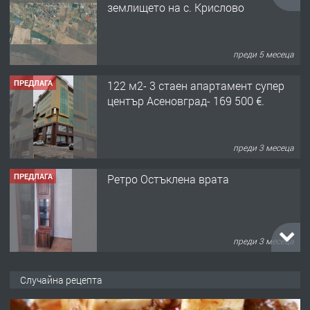
център Асеновград- 169 500 €.
преди 3 месеца
ПРЕДЛАГА
Ретро Остъклена врата
преди 3 месеца
ПРЕДЛАГА
🌟HYUNDAI i10 - 2024 | Само 55 лв./
ден от DL RENT🌟
преди 10 месеца
ПРЕДЛАГА
Професионална броячна машина -
Случайна рецепта
със сертификат от ЕЦБ