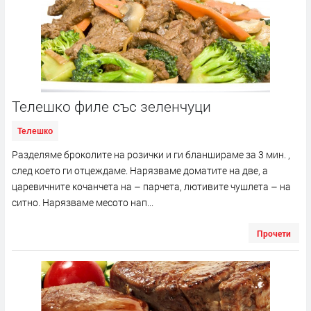
Телешко филе със зеленчуци
Телешко
Разделяме броколите на розички и ги бланшираме за 3 мин. ,
след което ги отцеждаме. Нарязваме доматите на две, а
царевичните кочанчета на – парчета, лютивите чушлета – на
ситно. Нарязваме месото нап...
Прочети