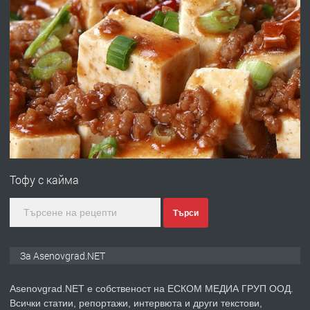
преди 1 година
ПРЕДЛАГА
Професионална зеленчукорезачка
за заведения и дома
преди 1 година
ПРЕДЛАГА
Дава под наем Асеновград
Тофу с кайма
преди 2 години
Търси
ПРЕДЛАГА
Давам индивидуалани уроци по
За Asenovgrad.NET
Немски език
Asenovgrad.NET е собственост на ЕСКОМ МЕДИА ГРУП ООД.
Всички статии, репортажи, интервюта и други текстови,
преди 2 години