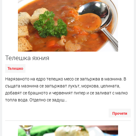
Телешка яхния
Телешко
Нарязаното на едро телешко месо се запържва в мазнина. В
същата мазнина се запържват лукът, моркова, целината,
добавят се брашното и червеният пипер и се заливат с малко
топла вода. Отделно се задуш...
Прочети