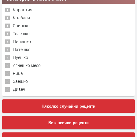
Карантия
Колбаси
Свинско
Телешко
Пилешко
Патешко
Пуешко
Агнешко месо
Риба
Заешко
Дивеч
Няколко случайни рецепти
Виж всички рецепти