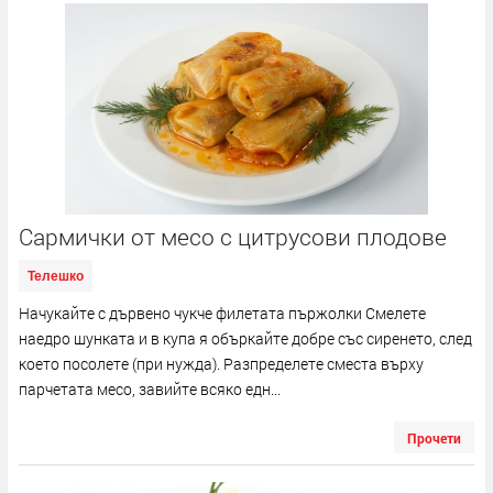
Сaрмички от месо с цитрусови плодове
Телешко
Начукайте с дървено чукче филетата пържолки Смелете
наедро шунката и в купа я объркайте добре със сиренето, след
което посолете (при нужда). Разпределете сместа върху
парчетата месо, завийте всяко едн...
Прочети