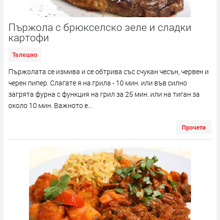
Пържола с брюкселско зеле и сладки
картофи
Телешко
Пържолата се измива и се обтрива със счукан чесън, червен и
черен пипер. Слагате я на грила - 10 мин. или във силно
загрята фурна с функция на грил за 25 мин. или на тиган за
около 10 мин. Важното е...
Прочети