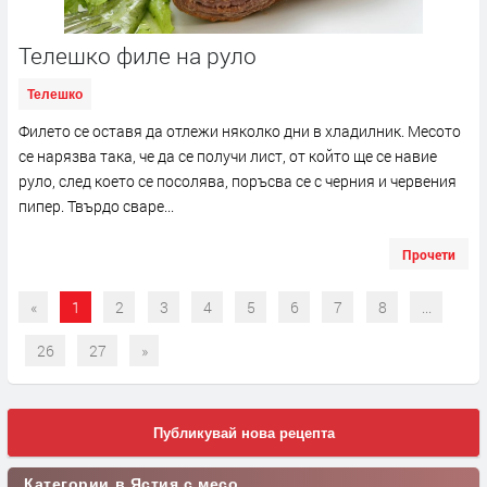
Телешко филе на руло
Телешко
Филето се оставя да отлежи няколко дни в хладилник. Месото
се нарязва така, че да се получи лист, от който ще се навие
руло, след което се посолява, поръсва се с черния и червения
пипер. Твърдо сваре...
Прочети
«
1
2
3
4
5
6
7
8
...
26
27
»
Публикувай нова рецепта
Категории в Ястия с месо