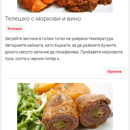
Телешко с моркови и вино
Телешко
Загрейте зехтина в голям тиган на умерена температура.
Запържете каймата, като бъркате, за да разбиете бучките,
докато месото започне да покафенява. Прибавете морковите,
лука, солта и черния пипер и...
Прочети