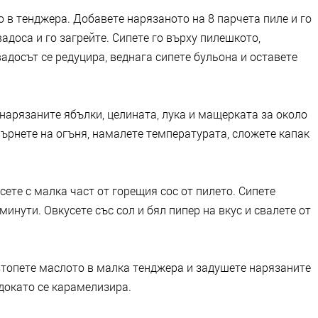
 в тенджера. Добавете нарязаното на 8 парчета пиле и го
адоса и го загрейте. Сипете го върху пилешкото,
адосът се редуцира, веднага сипете бульона и оставете
нарязаните ябълки, целината, лука и мащерката за около
върнете на огъня, намалете температурата, сложете капак
ете с малка част от горещия сос от пилето. Сипете
минути. Овкусете със сол и бял пипер на вкус и свалете от
азтопете маслото в малка тенджера и задушете нарязаните
 докато се карамелизира.