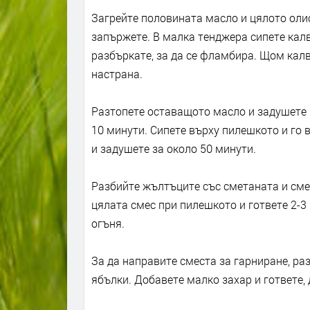
Загрейте половината масло и цялото олио
запържете. В малка тенджера сипете калв
разбъркате, за да се фламбира. Щом калв
настрана.
Разтопете оставащото масло и задушете 
10 минути. Сипете върху пилешкото и го 
и задушете за около 50 минути.
Разбийте жълтъците със сметаната и смес
цялата смес при пилешкото и гответе 2-3 
огъня.
За да направите сместа за гарниране, р
ябълки. Добавете малко захар и гответе,