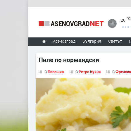
°C
26
Асеновград
България
Светът
Пиле по нормандски
В
Пилешко
В
Ретро Кухня
В
Френска