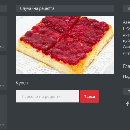
Случайна рецепта
З
Ase
ГРУ
дру
пуб
Ase
еца
дру
Гл
Над
Кухен
еца
П
Търси
еца