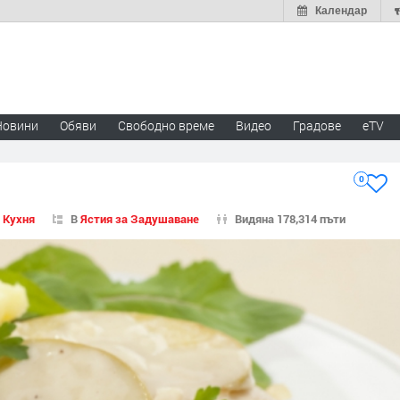
Календар
Новини
Обяви
Свободно време
Видео
Градове
eTV
0
 Кухня
В
Ястия за Задушаване
Видяна 178,314 пъти