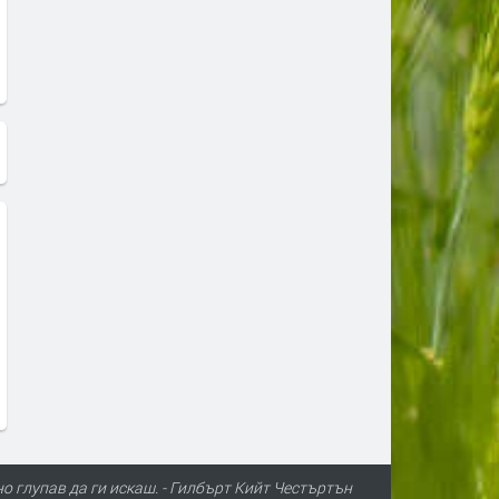
о глупав да ги искаш. - Гилбърт Кийт Честъртън