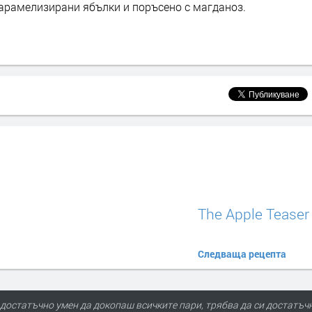
карамелизирани ябълки и поръсено с магданоз.
The Apple Teaser
Следваща рецепта
достатъчно умен да докопаш всичките пари, трябва да си достатъчн