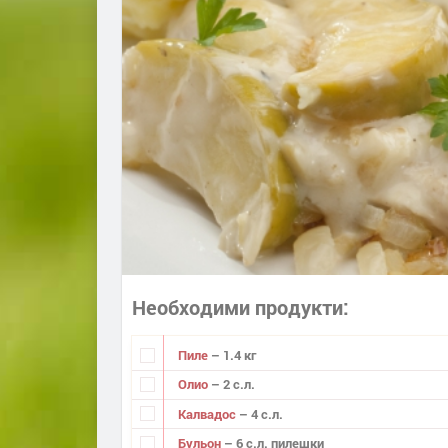
Необходими продукти
Пиле
– 1.4 кг
Олио
– 2 с.л.
Калвадос
– 4 с.л.
Бульон
– 6 с.л. пилешки