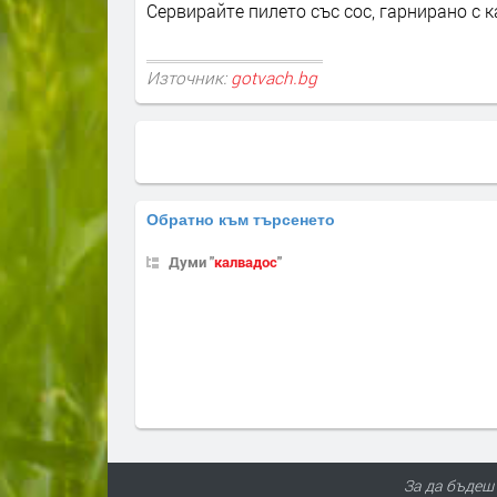
Сервирайте пилето със сос, гарнирано с 
Източник:
gotvach.bg
Обратно към търсенето
Думи "
калвадос
"
За да бъдеш 