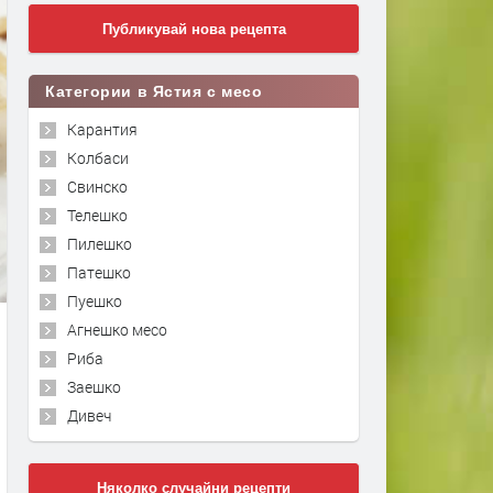
Публикувай нова рецепта
Категории в Ястия с месо
Карантия
Колбаси
Свинско
Телешко
Пилешко
Патешко
Пуешко
Агнешко месо
Риба
Заешко
Дивеч
Няколко случайни рецепти