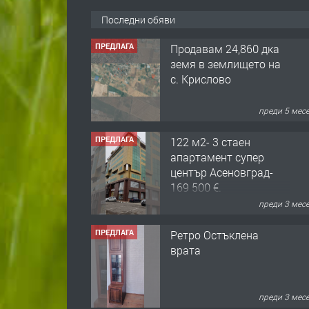
Последни обяви
ПРЕДЛАГА
Продавам 24,860 дка
земя в землището на
с. Крислово
преди 5 мес
ПРЕДЛАГА
122 м2- 3 стаен
апартамент супер
център Асеновград-
169 500 €.
преди 3 мес
ПРЕДЛАГА
Ретро Остъклена
врата
преди 3 мес