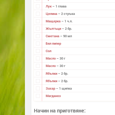
Лук
– 1 глава
Целина
– 2 стръка
Мащерка
– 1 ч.л.
Жълтъци
– 2 бр.
Сметана
– 90 мл
Бял пипер
Сол
Масло
– 30 г
Масло
– 30 г
Ябълки
– 2 бр.
Ябълки
– 2 бр.
Захар
– 1 щипка
Магданоз
Начин на приготвяне