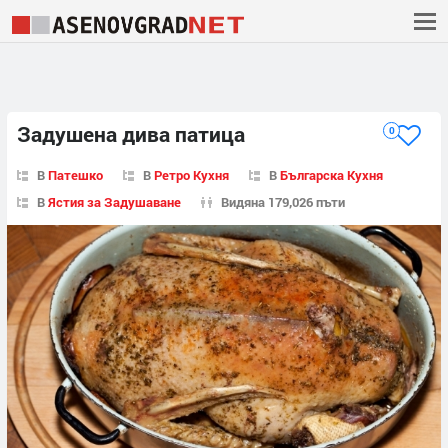
Задушена дива патица
0
В
Патешко
В
Ретро Кухня
В
Българска Кухня
В
Ястия за Задушаване
Видяна 179,026 пъти