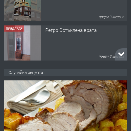
преди 3 месеца
ПРЕДЛАГА
Ретро Остъклена врата
преди 3 месеца
ПРЕДЛАГА
🌟HYUNDAI i10 - 2024 | Само 55 лв./
Случайна рецепта
ден от DL RENT🌟
преди 10 месеца
ПРЕДЛАГА
Професионална броячна машина -
със сертификат от ЕЦБ