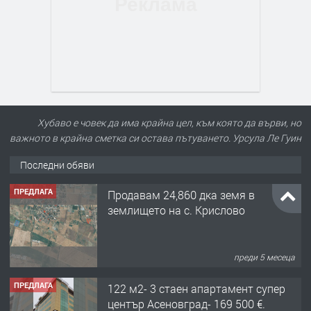
Хубаво е човек да има крайна цел, към която да върви, но
важното в крайна сметка си остава пътуването. Урсула Ле Гуин
Последни обяви
ПРЕДЛАГА
Продавам 24,860 дка земя в
землището на с. Крислово
преди 5 месеца
ПРЕДЛАГА
122 м2- 3 стаен апартамент супер
център Асеновград- 169 500 €.