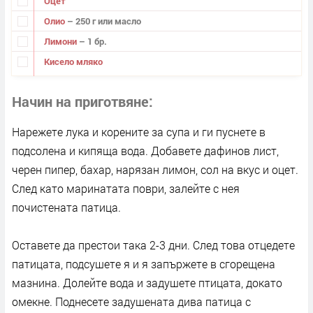
Оцет
Олио
– 250 г или масло
Лимони
– 1 бр.
Кисело мляко
Начин на приготвяне
Нарежете лука и корените за супа и ги пуснете в
подсолена и кипяща вода. Добавете дафинов лист,
черен пипер, бахар, нарязан лимон, сол на вкус и оцет.
След като маринатата поври, залейте с нея
почистената патица.
Оставете да престои така 2-3 дни. След това отцедете
патицата, подсушете я и я запържете в сгорещена
мазнина. Долейте вода и задушете птицата, докато
омекне. Поднесете задушената дива патица с