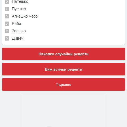
Патешко
Пуешко
Агнешко месо
Риба
Заешко
Дивеч
Няколко случайни рецепти
Виж всички рецепти
Търсене