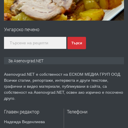
преди 1 година
ПРЕДЛАГА
Професионална зеленчукорезачка
за заведения и дома
Унгарско печено
преди 1 година
Търси
ПРЕДЛАГА
Дава под наем Асеновград
За Asenovgrad.NET
Asenovgrad.NET е собственост на ЕСКОМ МЕДИА ГРУП ООД.
Всички статии, репортажи, интервюта и други текстови,
преди 2 години
графични и видео материали, публикувани в сайта, са
собственост на Asenovgrad.NET, освен ако изрично е посочено
ПРЕДЛАГА
Давам индивидуалани уроци по
друго.
Немски език
Главен редактор
Телефони
преди 2 години
Надежда Виденлиева