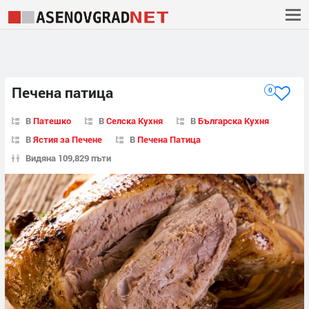
Печена патица
0
В
Патешко
В
Селска Кухня
В
Българска Кухня
В
Ястия за Печене
В
Печена Патица
Видяна 109,829 пъти