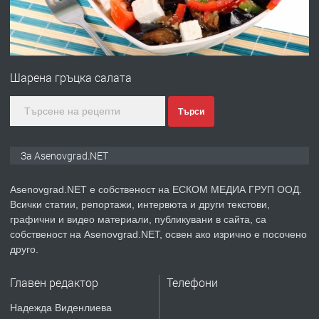
преди 1 година
ПРЕДЛАГА
Професионална зеленчукорезачка
за заведения и дома
Шарена гръцка салата
преди 1 година
Търси
ПРЕДЛАГА
Дава под наем Асеновград
За Asenovgrad.NET
Asenovgrad.NET е собственост на ЕСКОМ МЕДИА ГРУП ООД.
Всички статии, репортажи, интервюта и други текстови,
преди 2 години
графични и видео материали, публикувани в сайта, са
собственост на Asenovgrad.NET, освен ако изрично е посочено
ПРЕДЛАГА
Давам индивидуалани уроци по
друго.
Немски език
Главен редактор
Телефони
преди 2 години
Надежда Виденлиева