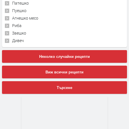
Патешко
Пуешко
Агнешко месо
Риба
Заешко
Дивеч
Няколко случайни рецепти
Виж всички рецепти
Търсене