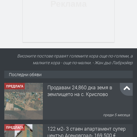
Високите постове правят големите хора още по-големи, а
малките хора - още по-малки. - Жан дьо Лабрюйер
Последни обяви
ПРЕДЛАГА
Продавам 24,860 дка земя в
землището на с. Крислово
преди 5 месеца
ПРЕДЛАГА
122 м2- 3 стаен апартамент супер
център Асеновград- 169 500 €.