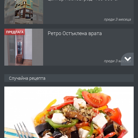
преди 3 месеца
ПРЕДЛАГА
Ретро Остъклена врата
преди 3 месеца
ПРЕДЛАГА
🌟HYUNDAI i10 - 2024 | Само 55 лв./
Случайна рецепта
ден от DL RENT🌟
преди 10 месеца
ПРЕДЛАГА
Професионална броячна машина -
със сертификат от ЕЦБ