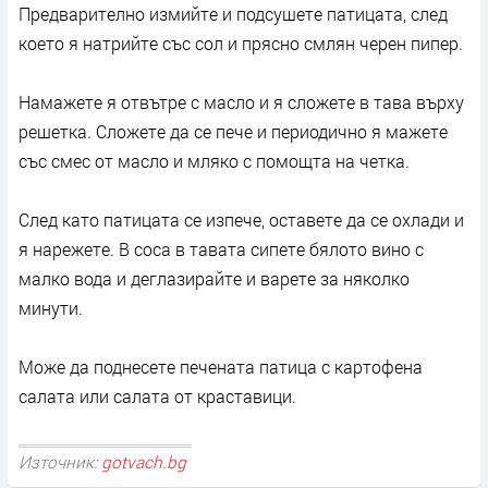
Предварително измийте и подсушете патицата, след
което я натрийте със сол и прясно смлян черен пипер.
Намажете я отвътре с масло и я сложете в тава върху
решетка. Сложете да се пече и периодично я мажете
със смес от масло и мляко с помощта на четка.
След като патицата се изпече, оставете да се охлади и
я нарежете. В соса в тавата сипете бялото вино с
малко вода и деглазирайте и варете за няколко
минути.
Може да поднесете печената патица с картофена
салата или салата от краставици.
Източник:
gotvach.bg