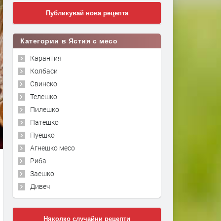
Публикувай нова рецепта
Категории в Ястия с месо
Карантия
Колбаси
Свинско
Телешко
Пилешко
Патешко
Пуешко
Агнешко месо
Риба
Заешко
Дивеч
Няколко случайни рецепти