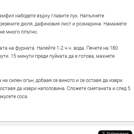
амфил набодете върху главите лук. Напълнете
, резените дюля, дафиновия лист и розмарина. Намажете
 не много плътно.
та на фурната. Налейте 1-2 ч.ч. вода. Печете на 180
нути. 15 минути преди пуйката да е готова, махнете
 на силен огън, добавя се виното и се оставя да изври
 оставя да изври наполовина. Сложете сметаната и след 5
вкусете соса.