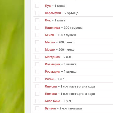
Лук
– 1 глава
Карамфил
– 2 зрънца
Лук
– 1 глава
Наденица
– 300 г сурова
Бекон
– 100 г пушен
Масло
– 200 г меко
Масло
– 200 г меко
Магданоз
– 2 с.л.
Розмарин
– 1 щипка
Розмарин
– 1 щипка
Риган
– 1 ч.л.
Лимони
– 1 с.л. настъргана кора
Лимони
– 1 с.л. настъргана кора
Бяло вино
– 1 ч.ч.
Бульон
– 2 ч.ч. пилешки