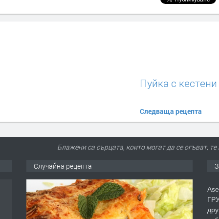
Пуйка с кестени
Следваща рецепта
Блажени са сърцата, които могат да се огъват, те
Случайна рецепта
З
Ase
ГРУ
дру