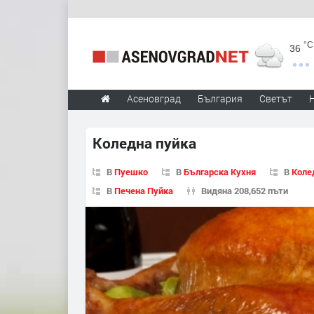
°C
36
Асеновград
България
Светът
Коледна пуйка
В
Пуешко
В
Българска Кухня
В
Коле
В
Печена Пуйка
Видяна 208,652 пъти