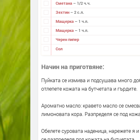
Сметана
– 1/2 ч.ч.
Зехтин
– 2 с.л.
Мащерка
– 1 ч.л.
Мащерка
– 1 ч.л.
Черен пипер
Сол
Начин на приготвяне
Пуйката се измива и подсушава много доб
отлепете кожата на бутчетата и гърдите.
Ароматно масло: кравето масло се смесв
лимоновата кора. Разпределя се под кожа
Обелете суровата наденица, нарежете я и
се разпределя под кожата на бутчетата.