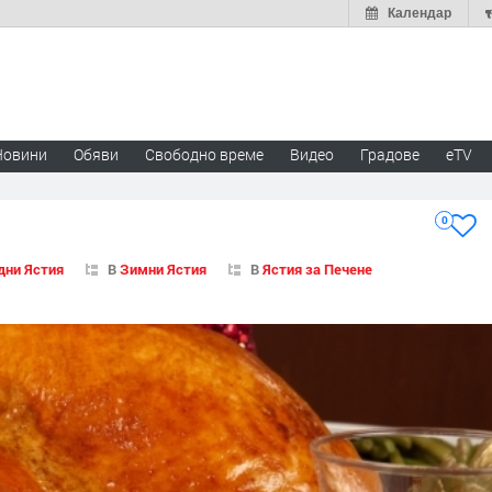
Календар
Новини
Обяви
Свободно време
Видео
Градове
eTV
0
дни Ястия
В
Зимни Ястия
В
Ястия за Печене