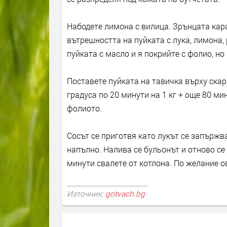
Набодете лимона с вилица. Зрънцата кар
вътрешността на пуйката с лука, лимона
пуйката с масло и я покрийте с фолио, но
Поставете пуйката на тавичка върху скара
градуса по 20 минути на 1 кг + още 80 ми
фолиото.
Сосът се приготвя като лукът се запържва
напълно. Налива се бульонът и отново се
минути свалете от котлона. По желание о
Източник:
gotvach.bg