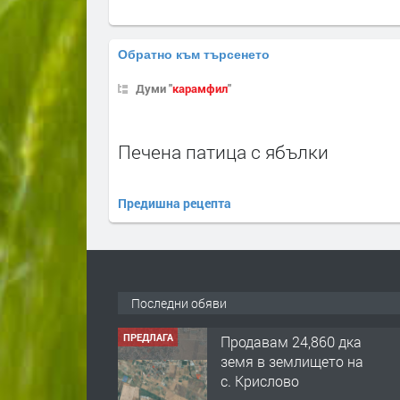
Обратно към търсенето
Думи "
карамфил
"
Печена патица с ябълки
Предишна рецепта
Последни обяви
ПРЕДЛАГА
122 м2- 3 стаен
апартамент супер
център Асеновград-