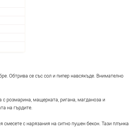
ре. Обтрива се със сол и пипер навсякъде. Внимателно
а с розмарина, мащерката, ригана, магданоза и
та на гърдите.
 я смесете с нарязания на ситно пушен бекон. Тази плънка