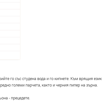
рийте го със студена вода и го кипнете. Към врящия език
редно големи парчета, както и черния пипер на зърна.
ьона - прецедете.