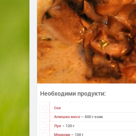
Необходими продукти
Сол
Агнешко месо
– 600 г език
Лук
– 120 г
Моркови
– 100 г