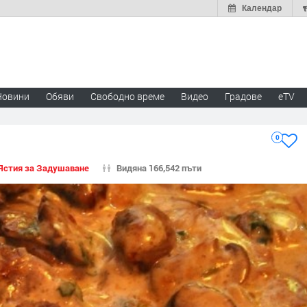
Календар
Новини
Обяви
Свободно време
Видео
Градове
eTV
0
Ястия за Задушаване
Видяна 166,542 пъти