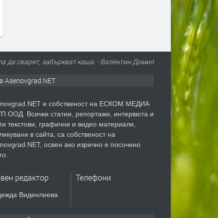
упа да сварят, забъркват каша. - Валентин Домил
а Asenovgrad.NET
novgrad.NET е собственост на ЕСКОМ МЕДИА
П ООД. Всички статии, репортажи, интервюта и
ги текстови, графични и видео материали,
ликувани в сайта, са собственост на
novgrad.NET, освен ако изрично е посочено
го.
авен редактор
Телефони
ежда Виденлиева