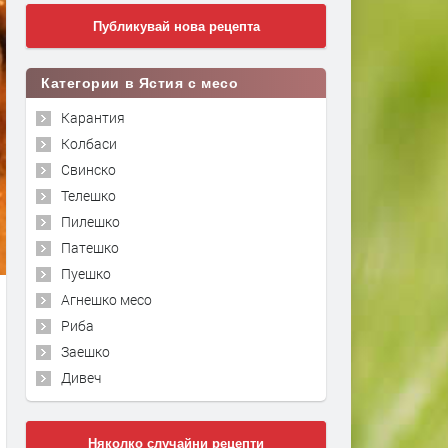
Публикувай нова рецепта
Категории в Ястия с месо
Карантия
Колбаси
Свинско
Телешко
Пилешко
Патешко
Пуешко
Агнешко месо
Риба
Заешко
Дивеч
Няколко случайни рецепти