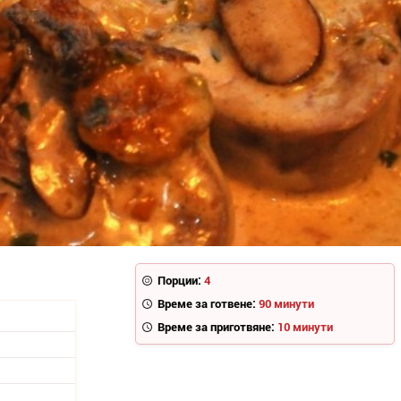
Порции:
4
Време за готвене:
90 минути
Време за приготвяне:
10 минути