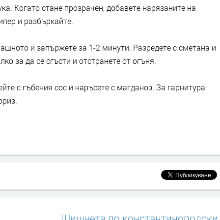
ка. Когато стане прозрачен, добавете нарязаните на
ипер и разбъркайте.
ашното и запържете за 1-2 минути. Разредете с сметана и
ко за да се сгъсти и отстранете от огъня.
йте с гъбения сос и наръсете с магданоз. За гарнитура
ориз.
Шишчета по константинополски