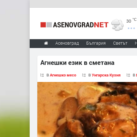
°C
30
Асеновград
България
Светът
Агнешки език в сметана
В
Агнешко месо
В
Унгарска Кухня
В