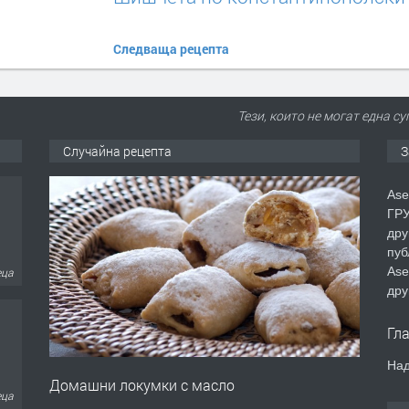
Следваща рецепта
Тези, които не могат една с
Случайна рецепта
З
Ase
ГРУ
дру
пуб
Ase
еца
дру
Гл
Над
Домашни локумки с масло
еца