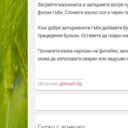
Загрейте мазнината и запържете вътре лу
филии гъби. Сложете малко сол и черен п
Към добре запържените гъби добавете бр
прецедения бульон. Оставете да поври мал
Поснесете езика нарязан на филийки, зале
може да използвате сварен или задушен 
Източник:
gotvach.bg
Гулаш с агнешко