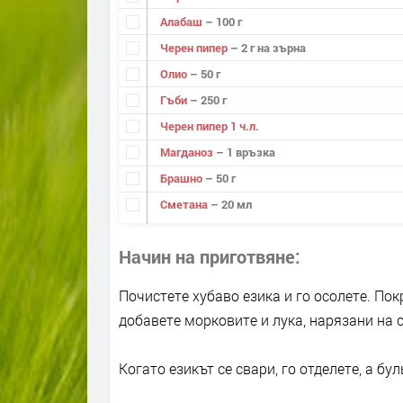
Алабаш
– 100 г
Черен пипер
– 2 г на зърна
Олио
– 50 г
Гъби
– 250 г
Черен пипер 1 ч.л.
Магданоз
– 1 връзка
Брашно
– 50 г
Сметана
– 20 мл
Начин на приготвяне
Почистете хубаво езика и го осолете. Пок
добавете морковите и лука, нарязани на с
Когато езикът се свари, го отделете, а бул