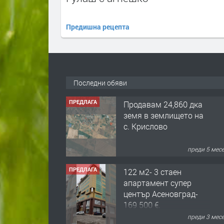
Предишна рецепта
Последни обяви
ПРЕДЛАГА
Продавам 24,860 дка
земя в землището на
с. Крислово
преди 5 мес
ПРЕДЛАГА
122 м2- 3 стаен
апартамент супер
център Асеновград-
169 500 €.
преди 3 мес