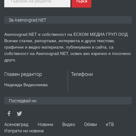
Търси
преди 2 години
ПРЕДЛАГА
Давам индивидуалани уроци по
За Asenovgrad.NET
Немски език
Asenovgrad.NET е собственост на ЕСКОМ МЕДИА ГРУП ООД.
Всички статии, репортажи, интервюта и други текстови,
преди 2 години
графични и видео материали, публикувани в сайта, са
собственост на Asenovgrad.NET, освен ако изрично е посочено
ПРЕДЛАГА
ремонт на покриви
друго.
Главен редактор
Телефони
Надежда Виденлиева
преди 2 години
ПРЕДЛАГА
Висококачествени Целофанови
Последвай ни
Пликове - СКОРПИОПЛАСТ
Асеновград
Новини
Видео
Обяви
еТВ
преди 3 години
Изпрати ни новина