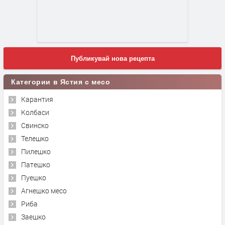
Публикувай нова рецепта
Категории в Ястия с месо
Карантия
Колбаси
Свинско
Телешко
Пилешко
Патешко
Пуешко
Агнешко месо
Риба
Заешко