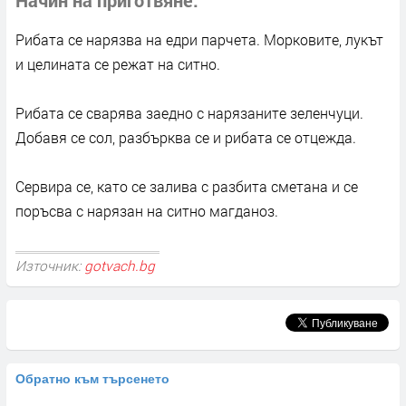
Рибата се нарязва на едри парчета. Морковите, лукът
и целината се режат на ситно.
Рибата се сварява заедно с нарязаните зеленчуци.
Добавя се сол, разбърква се и рибата се отцежда.
Сервира се, като се залива с разбита сметана и се
поръсва с нарязан на ситно магданоз.
Източник:
gotvach.bg
Обратно към търсенето