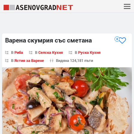
Варена скумрия със сметана
0
В
Риба
В
Селска Кухня
В
Руска Кухня
В
Ястия за Варене
Видяна 124,181 пъти