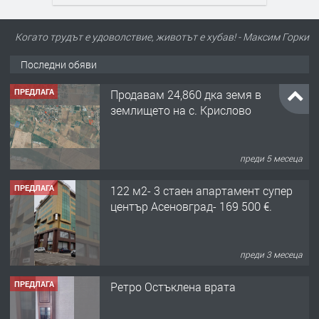
ПРЕДЛАГА
Продавам 24,860 дка земя в
землището на с. Крислово
Когато трудът е удоволствие, животът е хубав! - Максим Горки
Последни обяви
преди 5 месеца
ПРЕДЛАГА
122 м2- 3 стаен апартамент супер
център Асеновград- 169 500 €.
преди 3 месеца
ПРЕДЛАГА
Ретро Остъклена врата
преди 3 месеца
ПРЕДЛАГА
🌟HYUNDAI i10 - 2024 | Само 55 лв./
ден от DL RENT🌟