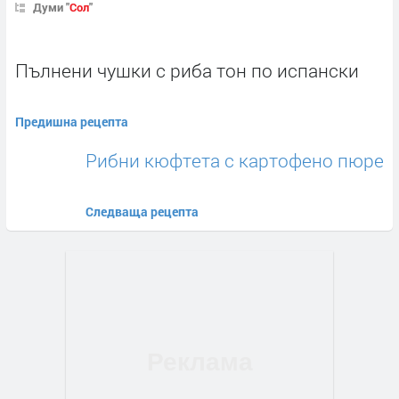
Думи "
Сол
"
Пълнени чушки с риба тон по испански
Предишна рецепта
Рибни кюфтета с картофено пюре
Следваща рецепта