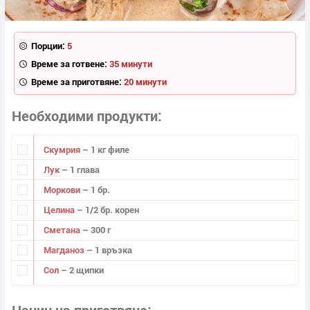
Порции:
5
Време за готвене:
35 минути
Време за приготвяне:
20 минути
Необходими продукти
Скумрия
– 1 кг филе
Лук
– 1 глава
Моркови
– 1 бр.
Целина
– 1/2 бр. корен
Сметана
– 300 г
Магданоз
– 1 връзка
Сол
– 2 щипки
Начин на приготвяне