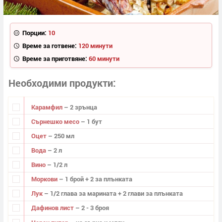
Порции:
10
Време за готвене:
120 минути
Време за приготвяне:
60 минути
Необходими продукти
Карамфил
– 2 зрънца
Сърнешко месо
– 1 бут
Оцет
– 250 мл
Вода
– 2 л
Вино
– 1/2 л
Моркови
– 1 брой + 2 за плънката
Лук
– 1/2 глава за марината + 2 глави за плънката
Дафинов лист
– 2 - 3 броя