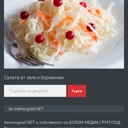
преди 10 месеца
ПРЕДЛАГА
Професионална броячна машина -
със сертификат от ЕЦБ
преди 1 година
ПРЕДЛАГА
Професионална зеленчукорезачка
за заведения и дома
Салата от зеле и боровинки
преди 1 година
Търси
ПРЕДЛАГА
Дава под наем Асеновград
За Asenovgrad.NET
Asenovgrad.NET е собственост на ЕСКОМ МЕДИА ГРУП ООД.