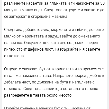
различните карантии за плънката и ги накиснете за 30
минути в малко оцет. След това отцедете и сложете да
се запържат в сгорещена мазнина.
След това добавете лука, морковите и гъбите, долейте
малко от маринатата и задушавайте до омекването
на всичко. Овкусете плънката със сол, смлян черен
пипер, стрит дафинов лист, Разбъркайте и я свалете
от котлона.
Отцедете еленския бут от маринатата и го преместете
в голяма намазнена тава. Направете прорез-джобче в
дебелата част, по дължина на бута и напълнете с
плънката. След това зашийте, а останалата плънка
разпределете в тавата около месото.
Полейте пълнения еленски бут с 2-3 черпака от