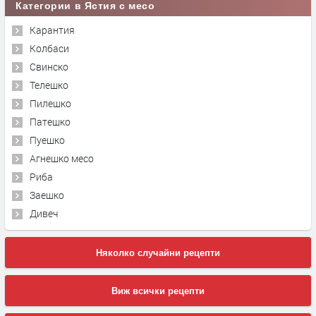
Категории в Ястия с месо
Карантия
Колбаси
Свинско
Телешко
Пилешко
Патешко
Пуешко
Агнешко месо
Риба
Заешко
Дивеч
Няколко случайни рецепти
Виж всички рецепти