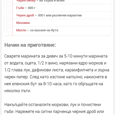
Черен пипер
– на зърна и млян
Гъби
– 400 г
Черен дроб
– 300 г или различни карантии
Мазнина
Масло
– за мазане на бута
Начин на приготвяне
Сварете марината за дивеч за 5-10 минути марината
от водата, оцета, 1/2 л вино, нарязани едро морков и
1/2 глава лук, дафинови листа, карамфилчета и зърна
черен пипер. След като изстине напълно, накиснете в
нея еленския бут за 8-10 часа, като го обръщате на
няколко пъти.
Накълцайте останалите моркови, лук и почистени
гъби. Нарежете на ситни парченца черния дроб или