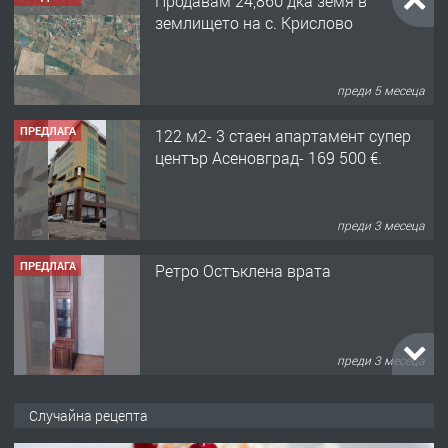
Продавам 24,860 дка земя в
землището на с. Крислово
преди 5 месеца
ПРЕДЛАГА
122 м2- 3 стаен апартамент супер
център Асеновград- 169 500 €.
преди 3 месеца
ПРЕДЛАГА
Ретро Остъклена врата
преди 3 месеца
ПРЕДЛАГА
🌟HYUNDAI i10 - 2024 | Само 55 лв./
Случайна рецепта
ден от DL RENT🌟