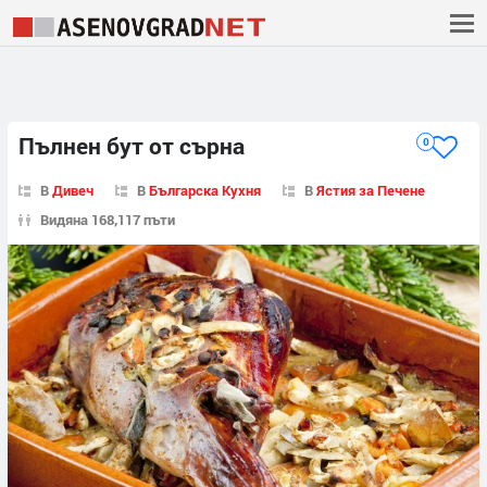
Пълнен бут от сърна
0
В
Дивеч
В
Българска Кухня
В
Ястия за Печене
Видяна 168,117 пъти