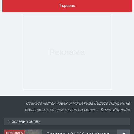
Търсене
Станете честен човек, и можете да бъдете сигурен, че
мошениците са вече с един по-малко. - Томас Карлайл
Последни обяви
ПРЕДЛАГА