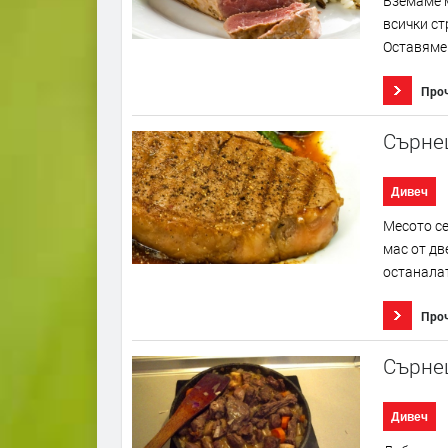
Вземаме м
всички ст
Оставяме 
Про
Сърне
Дивеч
Месото се
мас от дв
останалат
Про
Сърне
Дивеч