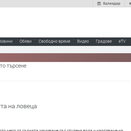
Календар
Новини
Обяви
Свободно време
Видео
Градове
eTV
то търсене
та на ловеца
то месо от сърната измиваме със студена вода и нарязваме на