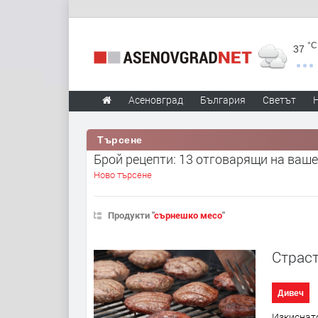
°C
37
Асеновград
България
Светът
Търсене
Брой рецепти: 13 отговарящи на ваше
Ново търсене
Продукти "
сърнешко месо
"
Страст
Дивеч
Изкиснато