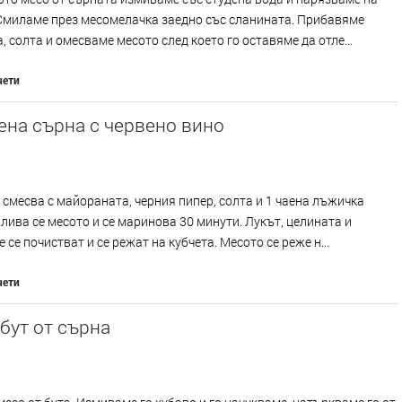
 Смиламе през месомелачка заедно със сланината. Прибавяме
, солта и омесваме месото след което го оставяме да отле...
чети
на сърна с червено вино
 смесва с майораната, черния пипер, солта и 1 чаена лъжичка
алива се месото и се маринова 30 минути. Лукът, целината и
 се почистват и се режат на кубчета. Месото се реже н...
чети
бут от сърна