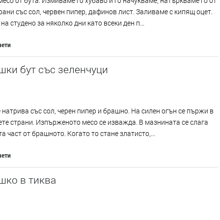
есо от бута. Измиваме го хубаво и го начукваме, натъркваме го от
рани със сол, червен пипер, дафинов лист. Заливаме с кипящ оцет.
на студено за няколко дни като всеки ден п...
чети
шки бут със зеленчуци
 натрива със сол, черен пипер и брашно. На силен огън се пържи в
ете страни. Изпърженото месо се изважда. В мазнината се слага
а част от брашното. Когато то стане златисто,...
чети
шко в тиква