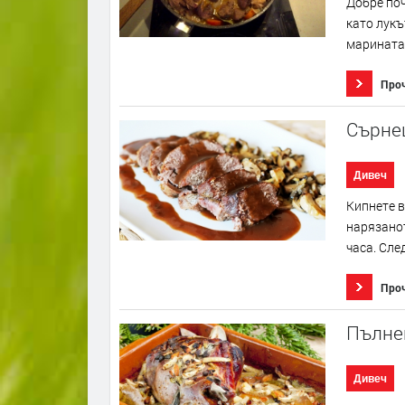
Добре поч
като лукъ
маринатат
Про
Сърне
Дивеч
Кипнете в
нарязанот
часа. След
Про
Пълнен
Дивеч