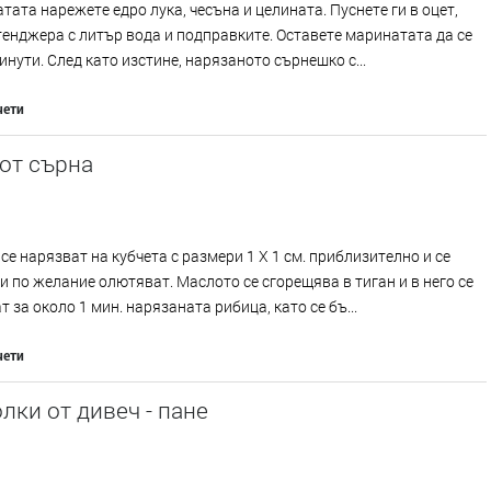
тата нарежете едро лука, чесъна и целината. Пуснете ги в оцет,
тенджера с литър вода и подправките. Оставете маринатата да се
инути. След като изстине, нарязаното сърнешко с...
чети
от сърна
се нарязват на кубчета с размери 1 Х 1 см. приблизително и се
и по желание олютяват. Маслото се сгорещява в тиган и в него се
 за около 1 мин. нарязаната рибица, като се бъ...
чети
ки от дивеч - пане