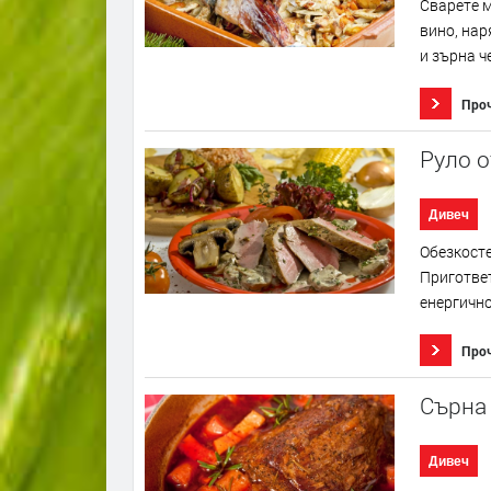
Сварете м
вино, нар
и зърна ч
Про
Руло о
Дивеч
Обезкосте
Пригответ
енергично
Про
Сърна
Дивеч