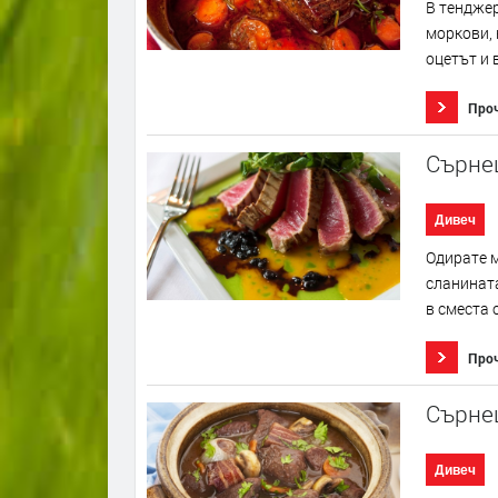
В тенджер
моркови, 
оцетът и 
Про
Сърне
Дивеч
Одирате м
сланината
в сместа о
Про
Сърне
Дивеч