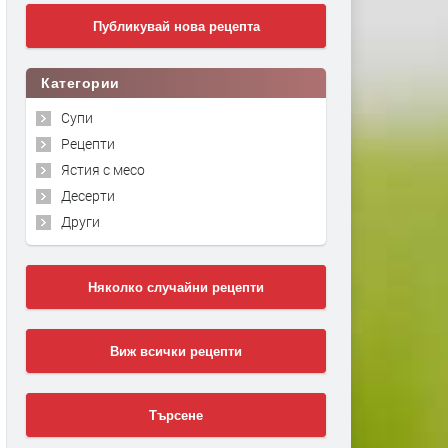
Публикувай нова рецепта
Категории
Супи
Рецепти
Ястия с месо
Десерти
Други
Няколко случайни рецепти
Виж всички рецепти
Търсене