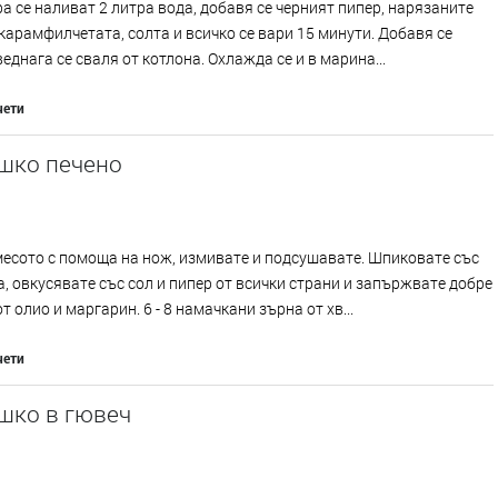
а се наливат 2 литра вода, добавя се черният пипер, нарязаните
карамфилчетата, солта и всичко се вари 15 минути. Добавя се
веднага се сваля от котлона. Охлажда се и в марина...
чети
шко печено
есото с помоща на нож, измивате и подсушавате. Шпиковате със
, овкусявате със сол и пипер от всички страни и запържвате добре
т олио и маргарин. 6 - 8 намачкани зърна от хв...
чети
шко в гювеч