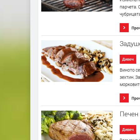
парчета.
чубрицата
Про
Задуше
Дивеч
Виното се
зехтин. З
морковите
Про
Печен 
Дивеч