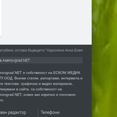
загубено, остава бъдещето.“ Каролина Анна Бови
а Asenovgrad.NET
novgrad.NET е собственост на ЕСКОМ МЕДИА
П ООД. Всички статии, репортажи, интервюта и
ги текстови, графични и видео материали,
ликувани в сайта, са собственост на
novgrad.NET, освен ако изрично е посочено
го.
авен редактор
Телефони