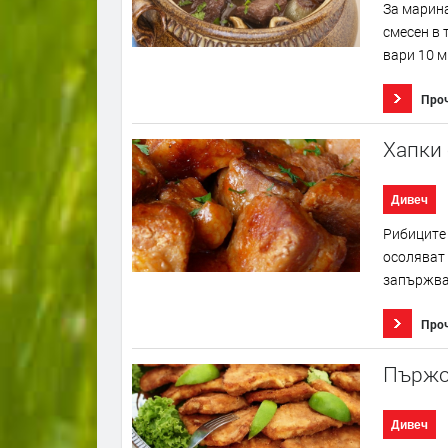
За марина
смесен в 
вари 10 м
Про
Хапки 
Дивеч
Рибиците 
осоляват 
запържват
Про
Пържол
Дивеч