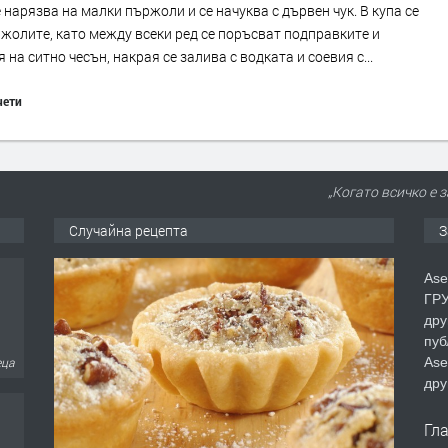
 нарязва на малки пържоли и се начуква с дървен чук. В купа се
жолите, като между всеки ред се поръсват подправките и
 на ситно чесън, накрая се залива с водката и соевия с...
чети
„Когато всичко е 
Случайна рецепта
З
Ase
ГРУ
дру
пуб
Ase
еца
дру
Гл