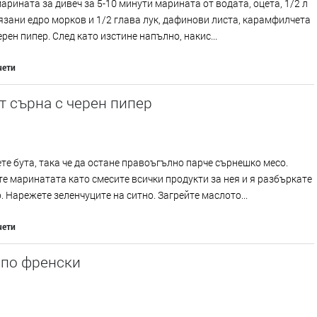
арината за дивеч за 5-10 минути марината от водата, оцета, 1/2 л
язани едро морков и 1/2 глава лук, дафинови листа, карамфилчета
ерен пипер. След като изстине напълно, накис...
чети
т сърна с черен пипер
те бута, така че да остане правоъгълно парче сърнешко месо.
е маринатата като смесите всички продукти за нея и я разбъркате
. Нарежете зеленчуците на ситно. Загрейте маслото...
чети
 по френски