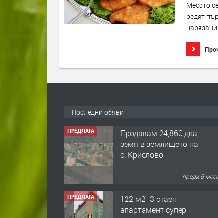
Месото се
редят пър
нарязания
Про
Последни обяви
ПРЕДЛАГА
Продавам 24,860 дка
земя в землището на
с. Крислово
преди 5 мес
ПРЕДЛАГА
122 м2- 3 стаен
апартамент супер