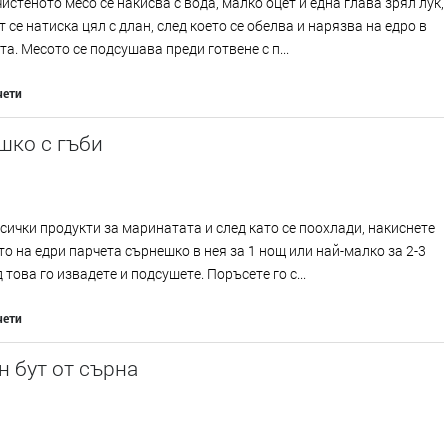
истеното месо се накисва с вода, малко оцет и една глава зрял лук,
т се натиска цял с длан, след което се обелва и нарязва на едро в
а. Месото се подсушава преди готвене с п...
чети
шко с гъби
сички продукти за маринатата и след като се поохлади, накиснете
о на едри парчета сърнешко в нея за 1 нощ или най-малко за 2-3
 това го извадете и подсушете. Поръсете го с...
чети
 бут от сърна