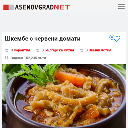
Шкембе с червени домати
0
В
Карантия
В
Българска Кухня
В
Зимни Ястия
Видяна 152,235 пъти