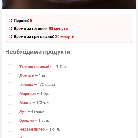
Порции:
6
Време за готвене:
90 минути
Време за приготвяне:
20 минути
Необходими продукти
Телешко шкембе
– 1.5 кг.
Домати
– 1 кг.
Целина
– 1/2 глава
Моркови
– 1 бр.
Масло
– 1/2 ч. ч.
Лук
– 4 глави
Брашно
– 1 с. л.
Червен пипер
– 1 с. л.