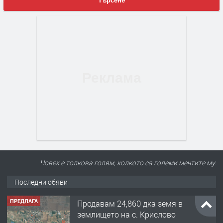
Търсене
Човек е толкова голям, колкото са големи мечтите му.
Последни обяви
ПРЕДЛАГА
Продавам 24,860 дка земя в
землището на с. Крислово