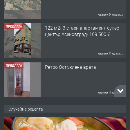
преди 5 месеца
ПРЕДЛАГА
122 м2- 3 стаен апартамент супер
център Асеновград- 169 500 €.
преди 3 месеца
ПРЕДЛАГА
Ретро Остъклена врата
преди 3 месеца
ПРЕДЛАГА
🌟HYUNDAI i10 - 2024 | Само 55 лв./
Случайна рецепта
ден от DL RENT🌟