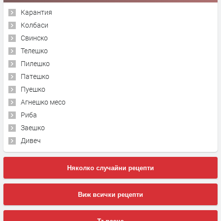
Карантия
Колбаси
Свинско
Телешко
Пилешко
Патешко
Пуешко
Агнешко месо
Риба
Заешко
Дивеч
Няколко случайни рецепти
Виж всички рецепти