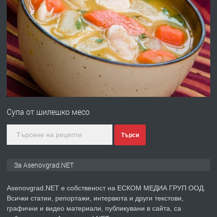
преди 10 месеца
ПРЕДЛАГА
Професионална броячна машина -
със сертификат от ЕЦБ
преди 1 година
ПРЕДЛАГА
Професионална зеленчукорезачка
за заведения и дома
Супа от шилешко месо
преди 1 година
Търси
ПРЕДЛАГА
Дава под наем Асеновград
За Asenovgrad.NET
Asenovgrad.NET е собственост на ЕСКОМ МЕДИА ГРУП ООД.
Всички статии, репортажи, интервюта и други текстови,
преди 2 години
графични и видео материали, публикувани в сайта, са