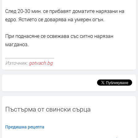
След 20-30 мин. се прибавят доматите нарязани на
едро. Ястието се доварява на умерен огън.
При поднасяне се освежава със ситно нарязан
магданоз.
Източник:
gotvach.bg
Пъстърма от свински сърца
Предишна рецепта