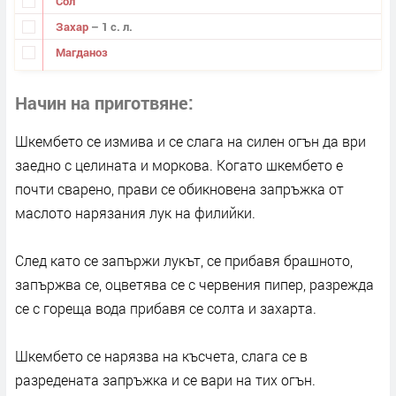
Сол
Захар
– 1 с. л.
Магданоз
Начин на приготвяне
Шкембето се измива и се слага на силен огън да ври
заедно с целината и моркова. Когато шкембето е
почти сварено, прави се обикновена запръжка от
маслото нарязания лук на филийки.
След като се запържи лукът, се прибавя брашното,
запържва се, оцветява се с червения пипер, разрежда
се с гореща вода прибавя се солта и захарта.
Шкембето се нарязва на късчета, слага се в
разредената запръжка и се вари на тих огън.