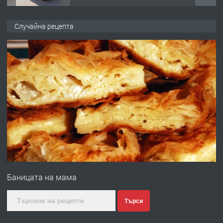
ПРЕДЛАГА
Професионална броячна машина -
Случайна рецепта
със сертификат от ЕЦБ
преди 1 година
ПРЕДЛАГА
Професионална зеленчукорезачка
за заведения и дома
преди 1 година
ПРЕДЛАГА
Дава под наем Асеновград
Баницата на мама
преди 2 години
Търси
ПРЕДЛАГА
Давам индивидуалани уроци по