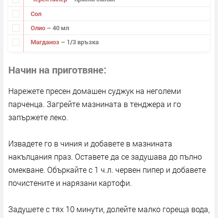
Сол
Олио
– 40 мл
Магданоз
– 1/3 връзка
Начин на приготвяне
Нарежете пресен домашен суджук на неголеми
парченца. Загрейте мазнината в тенджера и го
запържете леко.
Извадете го в чиния и добавете в мазнината
накълцания праз. Оставете да се задушава до пълно
омекване. Объркайте с 1 ч.л. червен пипер и добавете
почистените и нарязани картофи.
Задушете с тях 10 минути, долейте малко гореща вода,