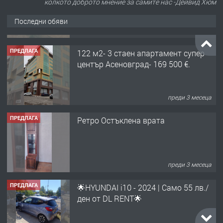
колкото доброто мнение за самите нас -Дейвид Хюм
Последни обяви
ПРЕДЛАГА
122 м2- 3 стаен апартамент супер
център Асеновград- 169 500 €.
преди 3 месеца
ПРЕДЛАГА
Ретро Остъклена врата
преди 3 месеца
ПРЕДЛАГА
🌟HYUNDAI i10 - 2024 | Само 55 лв./
ден от DL RENT🌟
преди 10 месеца