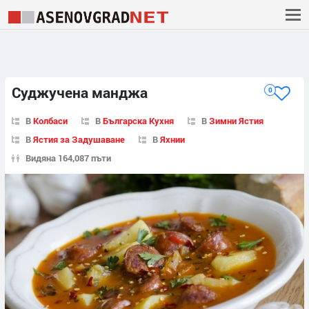
Суджучена манджа
0
В
Колбаси
В
Българска Кухня
В
Зимни Ястия
В
Ястия за Задушаване
В
Яхнии
Видяна 164,087 пъти