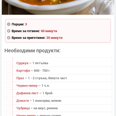
Порции:
3
Време за готвене:
60 минути
Време за приготвяне:
20 минути
Необходими продукти
Суджук
– 1 петълка
Картофи
– 600 - 700 г
Праз
– 1 - 2 стръка, бялата част
Червен пипер
– 1 ч.л.
Дафинов лист
– 1 брой
Домати
– 1 консерва, млени
Чубрица
– на вкус, ронена
Черен пипер
– прясно смлян