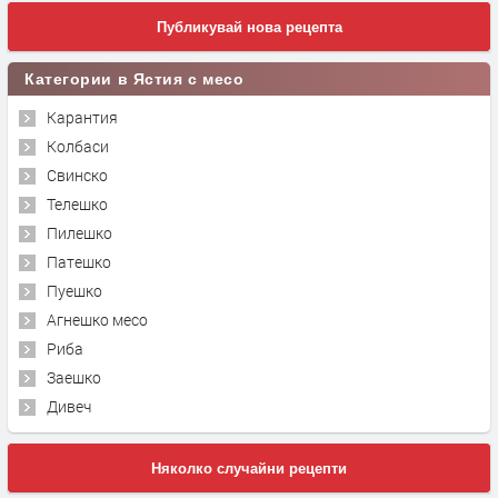
Публикувай нова рецепта
Категории в Ястия с месо
Карантия
Колбаси
Свинско
Телешко
Пилешко
Патешко
Пуешко
Агнешко месо
Риба
Заешко
Дивеч
Няколко случайни рецепти