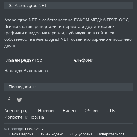
За Asenovgrad.NET
Немски език
Asenovgrad.NET е собственост на ЕСКОМ МЕДИА ГРУП ООД.
Всички статии, репортажи, интервюта и други текстови,
преди 2 години
графични и видео материали, публикувани в сайта, са
собственост на Asenovgrad.NET, освен ако изрично е посочено
ПРЕДЛАГА
ремонт на покриви
друго.
Главен редактор
Телефони
преди 2 години
Надежда Виденлиева
ПРЕДЛАГА
Висококачествени Целофанови
Последвай ни
Пликове - СКОРПИОПЛАСТ
преди 3 години
Асеновград
Новини
Видео
Обяви
еТВ
Изпрати ни новина
ПРЕДЛАГА
Кутии с подаръци
© Copyright
Haskovo.NET
Пълна версия
Етичен кодекс
Общи условия
Поверителност