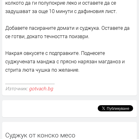
колкото да ги полупокрие леко и оставете да се
задушават за още 10 минути с дафиновия лист.
Добавете пасираните домати и суджука. Оставете да
се готви, докато течността поизври.
Накрая овкусете с подправките. Поднесете
суджучената манджа с прясно нарязан магданоз и
стрита люта чушка по желание.
Източник:
gotvach.bg
Суджук от конско месо