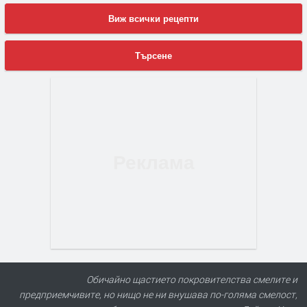
Виж всички рецепти
Търсене
Обичайно щастието покровителства смелите и
предприемчивите, но нищо не ни внушава по-голяма смелост,