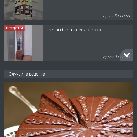
преди 3 месеца
ПРЕДЛАГА
Ретро Остъклена врата
преди 3 месеца
ПРЕДЛАГА
🌟HYUNDAI i10 - 2024 | Само 55 лв./
Случайна рецепта
ден от DL RENT🌟
преди 10 месеца
ПРЕДЛАГА
Професионална броячна машина -
със сертификат от ЕЦБ