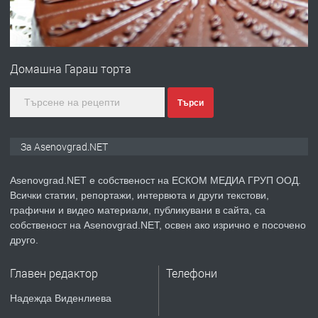
преди 1 година
ПРЕДЛАГА
Професионална зеленчукорезачка
за заведения и дома
Домашна Гараш торта
преди 1 година
Търси
ПРЕДЛАГА
Дава под наем Асеновград
За Asenovgrad.NET
Asenovgrad.NET е собственост на ЕСКОМ МЕДИА ГРУП ООД.
Всички статии, репортажи, интервюта и други текстови,
преди 2 години
графични и видео материали, публикувани в сайта, са
собственост на Asenovgrad.NET, освен ако изрично е посочено
ПРЕДЛАГА
Давам индивидуалани уроци по
друго.
Немски език
Главен редактор
Телефони
преди 2 години
Надежда Виденлиева