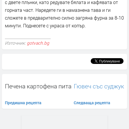
с двете плънки, като редувате бялата и кафявата от
горната част. Наредете ги в намазнена тава и ги
сложете в предварително силно загряна фурна за 8-10
минути. Поднесете с украса от копър.
Източник:
gotvach.bg
Печена картофена пита
Гювеч със суджук
Предишна рецепта
Следваща рецепта