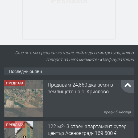
Още не съм срещнал котарак, който да се интресува, какво
говорят за него мишките - Юзеф Булатович
Последни обяви
ПРЕДЛАГА
Продавам 24,860 дка земя в
землището на с. Крислово
преди 5 месеца
ПРЕДЛАГА
122 м2- 3 стаен апартамент супер
център Асеновград- 169 500 €.