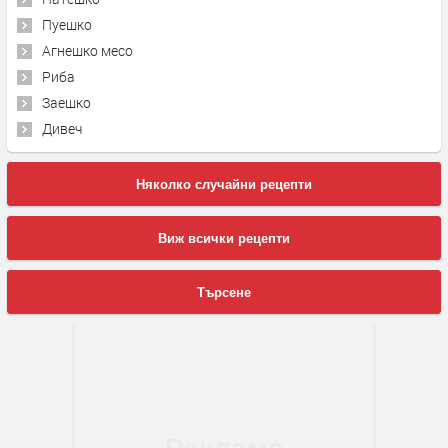
Пуешко
Агнешко месо
Риба
Заешко
Дивеч
Няколко случайни рецепти
Виж всички рецепти
Търсене