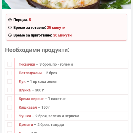
Порции:
5
Време за готвене:
25 минути
Време за приготвяне:
30 минути
Необходими продукти
Тиквички
– 3 броя, по - големи
Патладжани
– 2 броя
Лук
– 1 връзка зелен
Шунка
– 300 г
Крема сирене
– 1 пакетче
Кашкавал
– 150 г
Чушки
– 2 броя, зелена и червена
Домати
– 2 броя, твърди