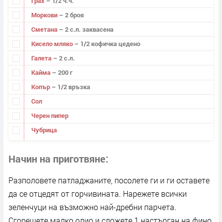
Грах
– 1/2 ч.ч.
Моркови
– 2 броя
Сметана
– 2 с.л. заквасена
Кисело мляко
– 1/2 кофичка цедено
Галета
– 2 с.л.
Кайма
– 200 г
Копър
– 1/2 връзка
Сол
Черен пипер
Чубрица
Начин на приготвяне
Разполовете патладжаните, посолете ги и ги оставете
да се отцедят от горчивината. Нарежете всички
зеленчуци на възможно най-дребни парчета.
Сгорещете малко олио и сложете 1 настърган на фино