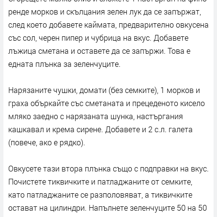
ренде морков и скълцания зелен лук да се запържат,
след което добавете каймата, предварително овкусена
със сол, черен пипер и чубрица на вкус. Добавете
лъжица сметана и оставете да се запържи. Това е
едната плънка за зеленчуците.
Нарязаните чушки, домати (без семките), 1 морков и
граха объркайте със сметаната и прецеденото кисело
мляко заедно с нарязаната шунка, настъргания
кашкавал и крема сирене. Добавете и 2 с.л. галета
(повече, ако е рядко).
Овкусете тази втора плънка също с подправки на вкус.
Почистете тиквичките и патладжаните от семките,
като патладжаните се разполовяват, а тиквичките
остават на цилиндри. Напълнете зеленчуците 50 на 50