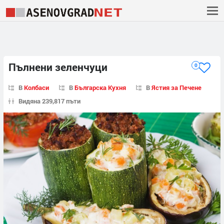
Пълнени зеленчуци
0
В
Колбаси
В
Българска Кухня
В
Ястия за Печене
Видяна 239,817 пъти