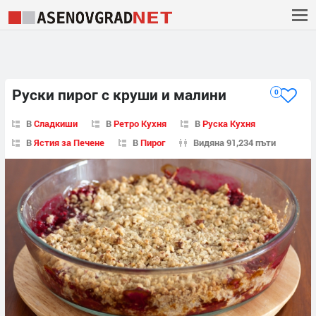
Руски пирог с круши и малини
0
В
Сладкиши
В
Ретро Кухня
В
Руска Кухня
В
Ястия за Печене
В
Пирог
Видяна 91,234 пъти