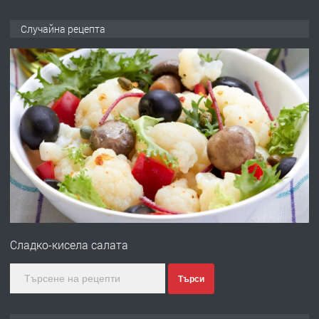
ПРЕДЛАГА
🌟HYUNDAI i10 - 2024 | Само 55 лв./
Случайна рецепта
ден от DL RENT🌟
преди 10 месеца
ПРЕДЛАГА
Професионална броячна машина -
със сертификат от ЕЦБ
преди 1 година
ПРЕДЛАГА
Професионална зеленчукорезачка
за заведения и дома
Сладко-кисела салата
преди 1 година
Търси
ПРЕДЛАГА
Дава под наем Асеновград