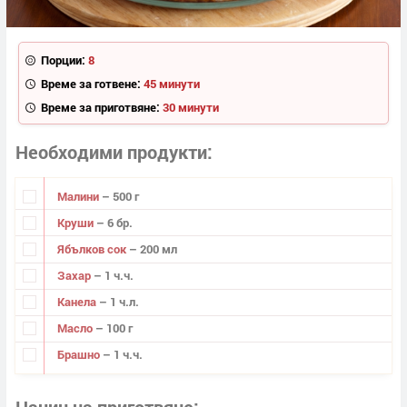
Порции:
8
Време за готвене:
45 минути
Време за приготвяне:
30 минути
Необходими продукти
Малини
– 500 г
Круши
– 6 бр.
Ябълков сок
– 200 мл
Захар
– 1 ч.ч.
Канела
– 1 ч.л.
Масло
– 100 г
Брашно
– 1 ч.ч.
Начин на приготвяне