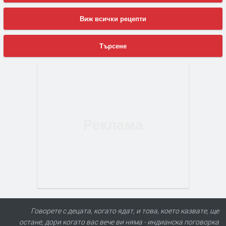
Виж всички рецепти
Търсене
Говорете с децата, когато ядат, и това, което казвате, ще
остане, дори когато вас вече ви няма - индианска поговорка