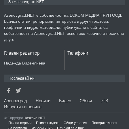
За Asenovgrad.NET
Asenovgrad.NET е собственост на ЕСКОМ МЕДИА ГРУП ООД.
Всички статии, репортажи, интервюта и други текстови,
преди 2 години
графични и видео материали, публикувани в сайта, са
собственост на Asenovgrad.NET, освен ако изрично е посочено
ПРЕДЛАГА
Давам индивидуалани уроци по
друго.
Немски език
Главен редактор
Телефони
преди 2 години
Надежда Виденлиева
ПРЕДЛАГА
ремонт на покриви
Последвай ни
преди 2 години
Асеновград
Новини
Видео
Обяви
еТВ
Изпрати ни новина
ПРЕДЛАГА
Висококачествени Целофанови
© Copyright
Haskovo.NET
Пликове - СКОРПИОПЛАСТ
Пълна версия
Етичен кодекс
Общи условия
Поверителност
За реклама
Избори 2026
Свържи се с нас