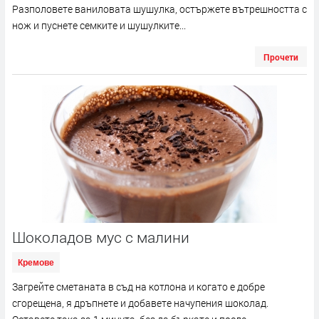
Разполовете ваниловата шушулка, остържете вътрешността с
нож и пуснете семките и шушулките...
Прочети
Шоколадов мус с малини
Кремове
Загрейте сметаната в съд на котлона и когато е добре
сгорещена, я дръпнете и добавете начупения шоколад.