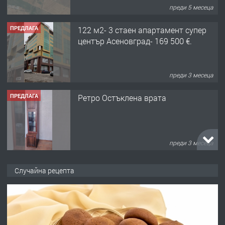
преди 5 месеца
ПРЕДЛАГА
122 м2- 3 стаен апартамент супер
център Асеновград- 169 500 €.
преди 3 месеца
ПРЕДЛАГА
Ретро Остъклена врата
преди 3 месеца
ПРЕДЛАГА
🌟HYUNDAI i10 - 2024 | Само 55 лв./
Случайна рецепта
ден от DL RENT🌟
преди 10 месеца