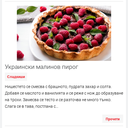
Украински малинов пирог
Сладкиши
Нишестето се смесва с брашното, пудрата захар и солта.
Добавя се маслото и ванилията и се реже с нож до образуване
на трохи. Замесва се тесто и се разточва не много тънко.
Слага се в тава, постлана с...
Прочети