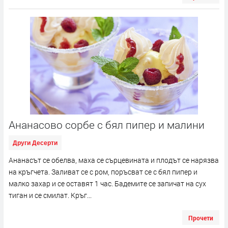
Ананасово сорбе с бял пипер и малини
Други Десерти
Ананасът се обелва, маха се сърцевината и плодът се нарязва
на кръгчета. Заливат се с ром, поръсват се с бял пипер и
малко захар и се оставят 1 час. Бадемите се запичат на сух
тиган и се смилат. Кръг...
Прочети