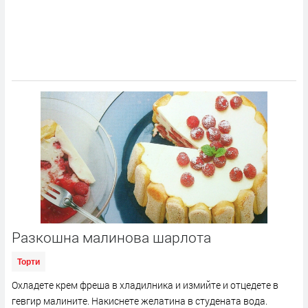
Разкошна малинова шарлота
Торти
Охладете крем фреша в хладилника и измийте и отцедете в
гевгир малините. Накиснете желатина в студената вода.