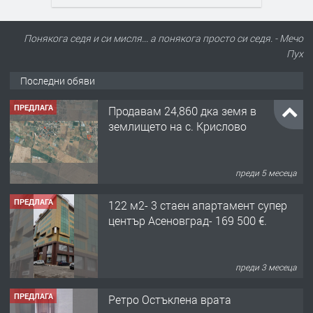
Понякога седя и си мисля... а понякога просто си седя. - Мечо
Пух
Последни обяви
ПРЕДЛАГА
Продавам 24,860 дка земя в
землището на с. Крислово
преди 5 месеца
ПРЕДЛАГА
122 м2- 3 стаен апартамент супер
център Асеновград- 169 500 €.
преди 3 месеца
ПРЕДЛАГА
Ретро Остъклена врата