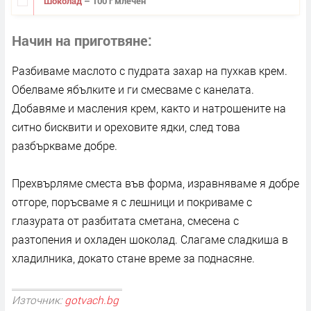
Шоколад
– 100 г млечен
Начин на приготвяне
Разбиваме маслото с пудрата захар на пухкав крем.
Обелваме ябълките и ги смесваме с канелата.
Добавяме и масления крем, както и натрошените на
ситно бисквити и ореховите ядки, след това
разбъркваме добре.
Прехвърляме сместа във форма, изравняваме я добре
отгоре, поръсваме я с лешници и покриваме с
глазурата от разбитата сметана, смесена с
разтопения и охладен шоколад. Слагаме сладкиша в
хладилника, докато стане време за поднасяне.
Източник:
gotvach.bg