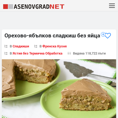
Орехово-ябълков сладкиш без яйца
0
В
Сладкиши
В
Френска Кухня
В
Ястия без Термична Обработка
Видяна 118,722 пъти