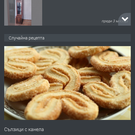
преди 3 месеца
ПРЕДЛАГА
🌟HYUNDAI i10 - 2024 | Само 55 лв./
Случайна рецепта
ден от DL RENT🌟
преди 10 месеца
ПРЕДЛАГА
Професионална броячна машина -
със сертификат от ЕЦБ
преди 1 година
ПРЕДЛАГА
Професионална зеленчукорезачка
за заведения и дома
Сълзици с канела