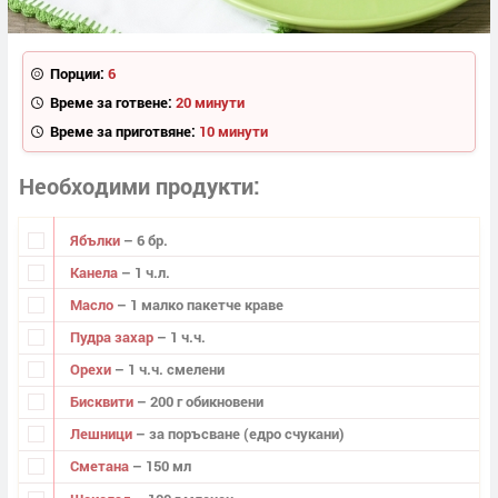
Порции:
6
Време за готвене:
20 минути
Време за приготвяне:
10 минути
Необходими продукти
Ябълки
– 6 бр.
Канела
– 1 ч.л.
Масло
– 1 малко пакетче краве
Пудра захар
– 1 ч.ч.
Орехи
– 1 ч.ч. смелени
Бисквити
– 200 г обикновени
Лешници
– за поръсване (едро счукани)
Сметана
– 150 мл