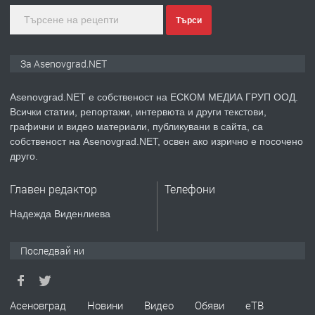
преди 1 година
Търси
ПРЕДЛАГА
Дава под наем Асеновград
За Asenovgrad.NET
Asenovgrad.NET е собственост на ЕСКОМ МЕДИА ГРУП ООД.
Всички статии, репортажи, интервюта и други текстови,
преди 2 години
графични и видео материали, публикувани в сайта, са
собственост на Asenovgrad.NET, освен ако изрично е посочено
ПРЕДЛАГА
Давам индивидуалани уроци по
друго.
Немски език
Главен редактор
Телефони
преди 2 години
Надежда Виденлиева
ПРЕДЛАГА
ремонт на покриви
Последвай ни
преди 2 години
Асеновград
Новини
Видео
Обяви
еТВ