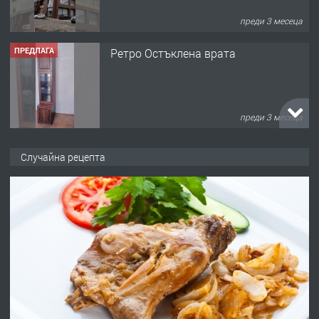
преди 3 месеца
ПРЕДЛАГА
Ретро Остъклена врата
преди 3 месеца
ПРЕДЛАГА
🌟HYUNDAI i10 - 2024 | Само 55 лв./
Случайна рецепта
ден от DL RENT🌟
преди 10 месеца
ПРЕДЛАГА
Професионална броячна машина -
със сертификат от ЕЦБ
преди 1 година