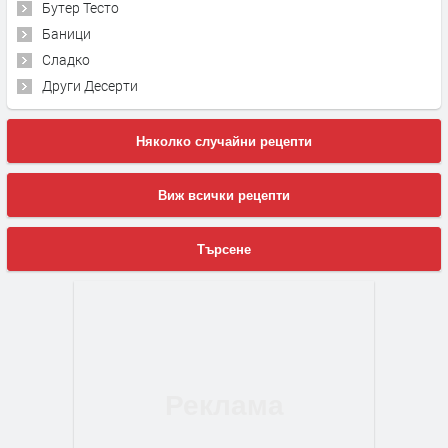
Бутер Тесто
Баници
Сладко
Други Десерти
Няколко случайни рецепти
Виж всички рецепти
Търсене