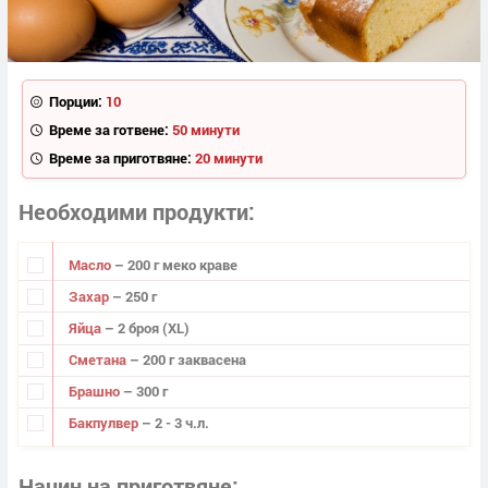
Порции:
10
Време за готвене:
50 минути
Време за приготвяне:
20 минути
Необходими продукти
Масло
– 200 г меко краве
Захар
– 250 г
Яйца
– 2 броя (ХL)
Сметана
– 200 г заквасена
Брашно
– 300 г
Бакпулвер
– 2 - 3 ч.л.
Начин на приготвяне