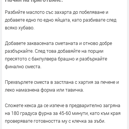
Разбийте маслото със захарта до побеляване и
добавете едно по едно яйцата, като разбивате след
всяко хубаво.
Добавете заквасената сметаната и отново добре
разбъркайте. След това добавяйте на порции
пресятото с бакпулвера брашно и разбъркайте
финално сместа.
Прехвърлете сместа в застлана с хартия за печене и
леко намазнена форма или тавичка.
Сложете кекса да се изпече в предварително загряна
на 180 градуса фурна за 45-60 минути, като към края
проверявате готовността му с клечка за зъби.