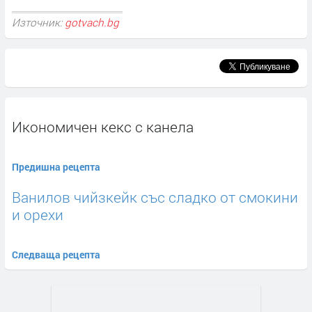
Източник:
gotvach.bg
Икономичен кекс с канела
Предишна рецепта
Ванилов чийзкейк със сладко от смокини
и орехи
Следваща рецепта