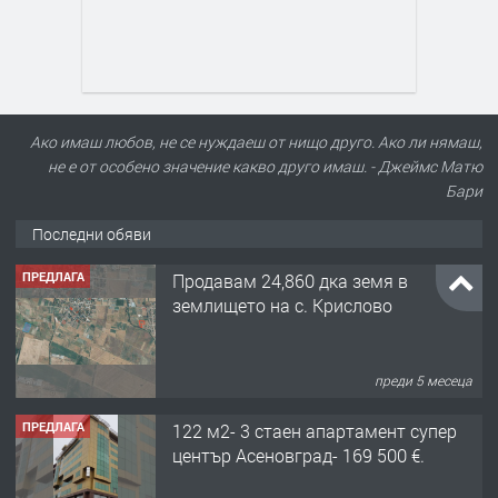
Ако имаш любов, не се нуждаеш от нищо друго. Ако ли нямаш,
не е от особено значение какво друго имаш. - Джеймс Матю
Бари
Последни обяви
ПРЕДЛАГА
Продавам 24,860 дка земя в
землището на с. Крислово
преди 5 месеца
ПРЕДЛАГА
122 м2- 3 стаен апартамент супер
център Асеновград- 169 500 €.