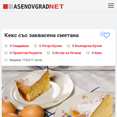
Кекс със заквасена сметана
0
В
Сладкиши
В
Ретро Кухня
В
Българска Кухня
В
Пролетни Рецепти
В
Ястия за Печене
В
Кекс
Видяна 119,511 пъти