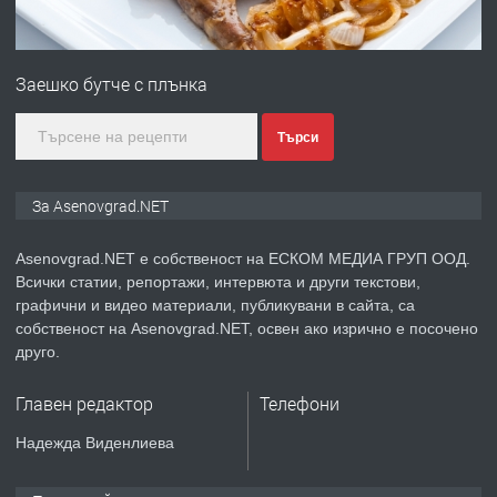
ПРЕДЛАГА
Професионална зеленчукорезачка
за заведения и дома
Заешко бутче с плънка
преди 1 година
Търси
ПРЕДЛАГА
Дава под наем Асеновград
За Asenovgrad.NET
Asenovgrad.NET е собственост на ЕСКОМ МЕДИА ГРУП ООД.
Всички статии, репортажи, интервюта и други текстови,
преди 2 години
графични и видео материали, публикувани в сайта, са
собственост на Asenovgrad.NET, освен ако изрично е посочено
ПРЕДЛАГА
Давам индивидуалани уроци по
друго.
Немски език
Главен редактор
Телефони
преди 2 години
Надежда Виденлиева
ПРЕДЛАГА
ремонт на покриви