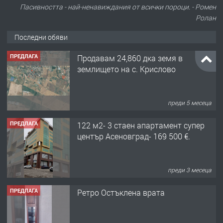
Пасивността - най-ненавиждания от всички пороци. - Ромен
Ролан
Последни обяви
ПРЕДЛАГА
Продавам 24,860 дка земя в
землището на с. Крислово
преди 5 месеца
ПРЕДЛАГА
122 м2- 3 стаен апартамент супер
център Асеновград- 169 500 €.
преди 3 месеца
ПРЕДЛАГА
Ретро Остъклена врата