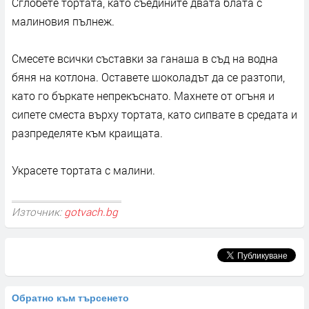
Сглобете тортата, като съедините двата блата с
малиновия пълнеж.
Смесете всички съставки за ганаша в съд на водна
бяня на котлона. Оставете шоколадът да се разтопи,
като го бъркате непрекъснато. Махнете от огъня и
сипете сместа върху тортата, като сипвате в средата и
разпределяте към краищата.
Украсете тортата с малини.
Източник:
gotvach.bg
Обратно към търсенето