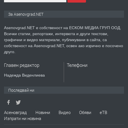
ПРЕДЛАГА
Дава под наем Асеновград
За Asenovgrad.NET
Asenovgrad.NET е собственост на ЕСКОМ МЕДИА ГРУП ООД.
Всички статии, репортажи, интервюта и други текстови,
преди 2 години
графични и видео материали, публикувани в сайта, са
собственост на Asenovgrad.NET, освен ако изрично е посочено
ПРЕДЛАГА
Давам индивидуалани уроци по
друго.
Немски език
Главен редактор
Телефони
преди 2 години
Надежда Виденлиева
ПРЕДЛАГА
ремонт на покриви
Последвай ни
преди 2 години
Асеновград
Новини
Видео
Обяви
еТВ
Изпрати ни новина
ПРЕДЛАГА
Висококачествени Целофанови