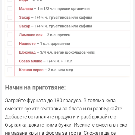
Малини
– 1 и 1/2 ч.ч. пресни органични
Захар
– 1/4 ч.ч. тръстикова или кафява
Захар
– 1/4 ч.ч. тръстикова или кафява
Лимонов сок
– 2 с.л. пресен
Нишесте
– 1 с.л. царевично
Шоколад
– 3/4 ч.ч. веган шоколадов чипс
Соево мляко
– 1/4 ч.ч. + 1 с.л.
Кленов сироп
– 2 с.л. или мед
Начин на приготвяне
Загрейте фурната до 180 градуса. В голяма купа
смесете сухите съставки за блата и ги разбъркайте.
Добавете останалите продукти и разбърквайте с
бъркалка, докато няма бучки. Изсипете сместа в леко
намазана кръгла форма за торта. Сложете да се