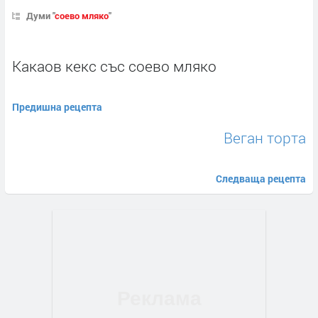
Думи "
соево мляко
"
Какаов кекс със соево мляко
Предишна рецепта
Веган торта
Следваща рецепта