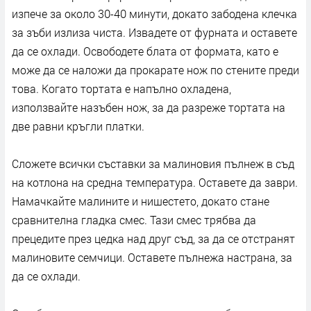
изпече за около 30-40 минути, докато забодена клечка
за зъби излиза чиста. Извадете от фурната и оставете
да се охлади. Освободете блата от формата, като е
може да се наложи да прокарате нож по стените преди
това. Когато тортата е напълно охладена,
използвайте назъбен нож, за да разреже тортата на
две равни кръгли платки.
Сложете всички съставки за малиновия пълнеж в съд
на котлона на средна температура. Оставете да заври.
Намачкайте малините и нишестето, докато стане
сравнителна гладка смес. Тази смес трябва да
прецедите през цедка над друг съд, за да се отстранят
малиновите семчици. Оставете пълнежа настрана, за
да се охлади.