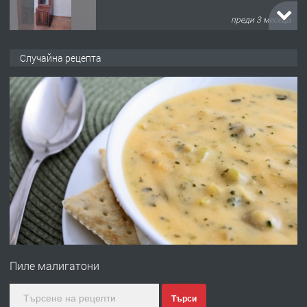
преди 3 месеца
ПРЕДЛАГА
🌟HYUNDAI i10 - 2024 | Само 55 лв./
Случайна рецепта
ден от DL RENT🌟
преди 10 месеца
ПРЕДЛАГА
Професионална броячна машина -
със сертификат от ЕЦБ
преди 1 година
ПРЕДЛАГА
Професионална зеленчукорезачка
за заведения и дома
Пиле малигатони
преди 1 година
Търси