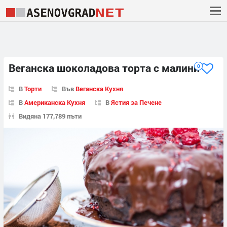
Веганска шоколадова торта с малини
0
В
Торти
Във
Веганска Кухня
В
Американска Кухня
В
Ястия за Печене
Видяна 177,789 пъти