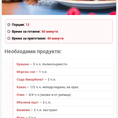
Порции:
12
Време за готвене:
60 минути
Време за приготвяне:
40 минути
Необходими продукти
Брашно
– 3 ч.ч. пълнозърнесто
Морска сол
– 1 ч.л.
Сода бикарбонат
– 2 ч.л.
Какао
– 1/2 ч.ч. неподсладено, на прах
Олио
– 3/4 ч.ч.(може и от рапица)
Ябълков оцет
– 2 с.л.
Ванилия
– 2 ч.л. екстракт
Вода
– 2 ч.ч.