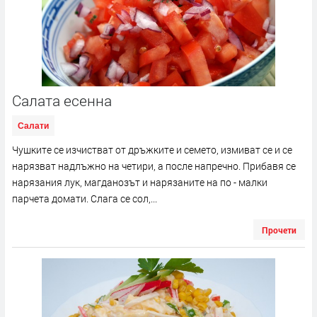
Салата есенна
Салати
Чушките се изчистват от дръжките и семето, измиват се и се
нарязват надлъжно на четири, а после напречно. Прибавя се
нарязания лук, магданозът и нарязаните на по - малки
парчета домати. Слага се сол,...
Прочети