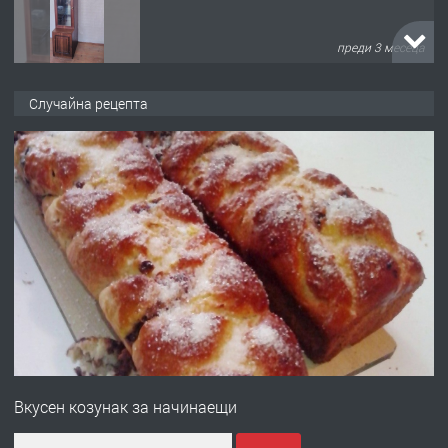
преди 10 месеца
ПРЕДЛАГА
Професионална броячна машина -
Случайна рецепта
със сертификат от ЕЦБ
преди 1 година
ПРЕДЛАГА
Професионална зеленчукорезачка
за заведения и дома
преди 1 година
ПРЕДЛАГА
Дава под наем Асеновград
Вкусен козунак за начинаещи