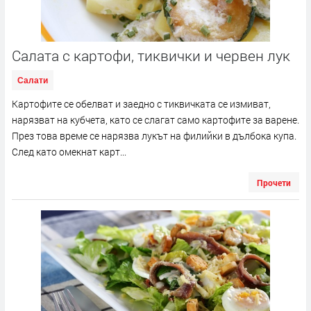
Салата с картофи, тиквички и червен лук
Салати
Картофите се обелват и заедно с тиквичката се измиват,
нарязват на кубчета, като се слагат само картофите за варене.
През това време се нарязва лукът на филийки в дълбока купа.
След като омекнат карт...
Прочети