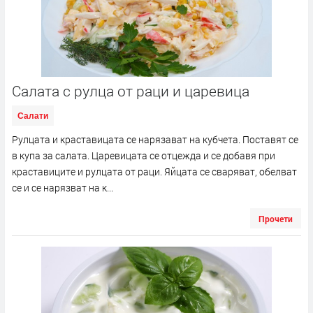
Салата с рулца от раци и царевица
Салати
Рулцата и краставицата се нарязават на кубчета. Поставят се
в купа за салата. Царевицата се отцежда и се добавя при
краставиците и рулцата от раци. Яйцата се сваряват, обелват
се и се нарязват на к...
Прочети