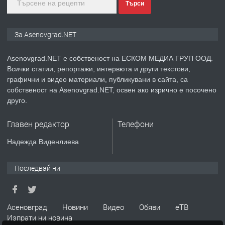
преди 2 години
Търси
ПРЕДЛАГА
Давам индивидуалани уроци по
За Asenovgrad.NET
Немски език
Asenovgrad.NET е собственост на ЕСКОМ МЕДИА ГРУП ООД.
Всички статии, репортажи, интервюта и други текстови,
преди 2 години
графични и видео материали, публикувани в сайта, са
собственост на Asenovgrad.NET, освен ако изрично е посочено
ПРЕДЛАГА
ремонт на покриви
друго.
Главен редактор
Телефони
преди 2 години
Надежда Виденлиева
ПРЕДЛАГА
Висококачествени Целофанови
Последвай ни
Пликове - СКОРПИОПЛАСТ
преди 3 години
Асеновград
Новини
Видео
Обяви
еТВ
Изпрати ни новина