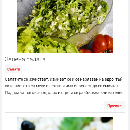
Зелена салата
Салати
Салатите се изчистват, измиват се и се нарязван на едро, тъй
като листата са меки и нежни и има опасност да се смачкат.
Подправят се със сол, олио и оцет и се разбърква внимателно.
Прочети