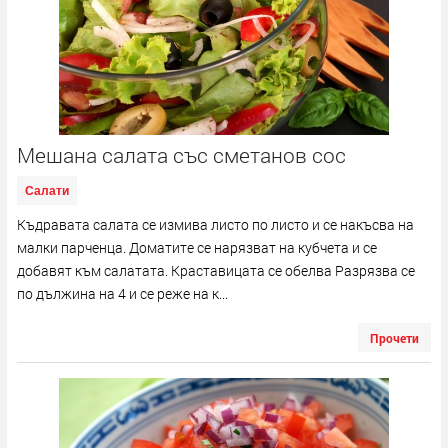
Мешана салата със сметанов сос
Салати
Къдравата салата се измива листо по листо и се накъсва на
малки парченца. Доматите се нарязват на кубчета и се
добавят към салатата. Краставицата се обелва Разрязва се
по дължина на 4 и се реже на к...
Прочети