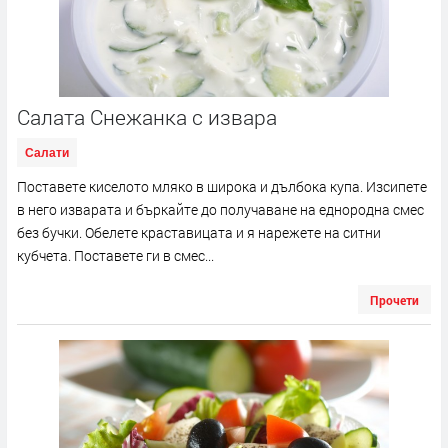
Салата Снежанка с извара
Салати
Поставете киселото мляко в широка и дълбока купа. Изсипете
в него изварата и бъркайте до получаване на еднородна смес
без бучки. Обелете краставицата и я нарежете на ситни
кубчета. Поставете ги в смес...
Прочети