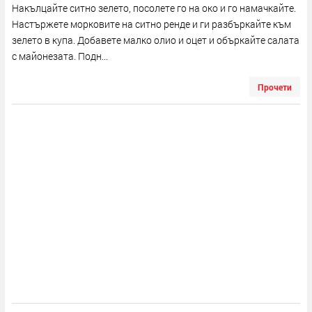
Накълцайте ситно зелето, посолете го на око и го намачкайте.
Настържете морковите на ситно ренде и ги разбъркайте към
зелето в купа. Добавете малко олио и оцет и объркайте салата
с майонезата. Подн...
Прочети