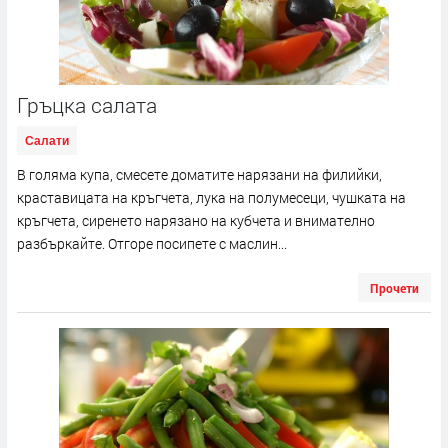
Гръцка салата
Салати
В голяма купа, смесете доматите нарязани на филийки,
краставицата на кръгчета, лука на полумесеци, чушката на
кръгчета, сиренето нарязано на кубчета и внимателно
разбъркайте. Отгоре посипете с маслин...
Прочети