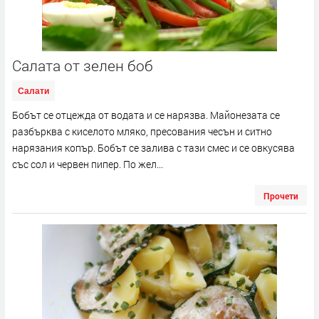
Салата от зелен боб
Салати
Бобът се отцежда от водата и се нарязва. Майонезата се
разбърква с киселото мляко, пресования чесън и ситно
нарязания копър. Бобът се залива с тази смес и се овкусява
със сол и червен пипер. По жел...
Прочети