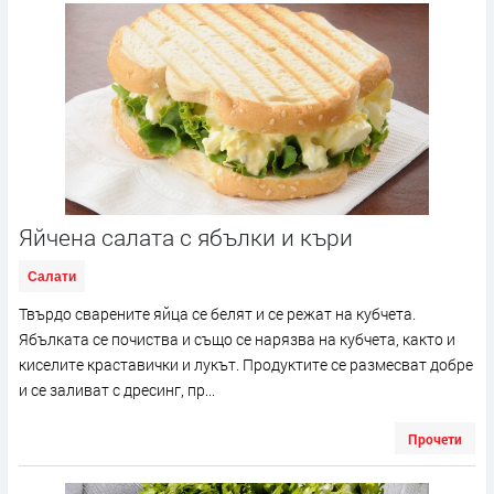
Яйчена салата с ябълки и къри
Салати
Твърдо сварените яйца се белят и се режат на кубчета.
Ябълката се почиства и също се нарязва на кубчета, както и
киселите краставички и лукът. Продуктите се размесват добре
и се заливат с дресинг, пр...
Прочети