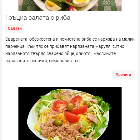
Гръцка салата с риба
Салати
Сварената, обезкостена и почистена риба се нарязва на малки
парченца. Към тях се прибавят нарязаната маруля, ситно
нарязаното твърдо сварено яйце, олиото , маслините,
нарязаните репички, лимоновият со...
Прочети