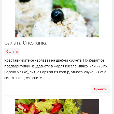
Салата Снежанка
Салати
Краставичките се нарязват на дребни кубчета. Прибавят се
предварително изцеденото в марля кисело мляко (или 770 гр.
цедено мляко), ситно нарязания копър, олиото, счукания със
солта чесън, смлените оре...
Прочети