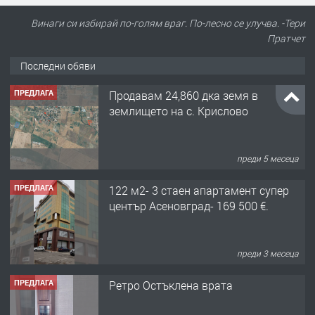
Винаги си избирай по-голям враг. По-лесно се улучва. -Тери
Пратчет
Последни обяви
ПРЕДЛАГА
122 м2- 3 стаен апартамент супер
център Асеновград- 169 500 €.
преди 3 месеца
ПРЕДЛАГА
Ретро Остъклена врата
преди 3 месеца
ПРЕДЛАГА
🌟HYUNDAI i10 - 2024 | Само 55 лв./
ден от DL RENT🌟