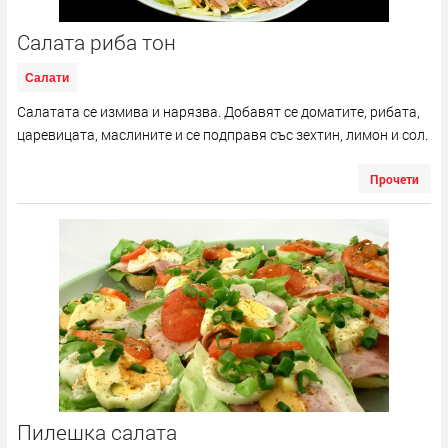
Салата риба тон
Салати
Салатата се измива и нарязва. Добавят се доматите, рибата,
царевицата, маслините и се подправя със зехтин, лимон и сол.
Прочети
Пилешка салата