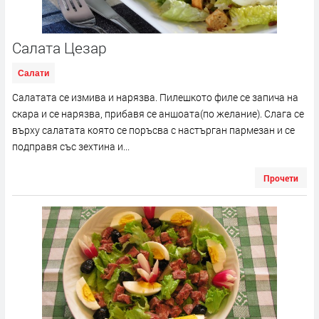
Салата Цезар
Салати
Салатата се измива и нарязва. Пилешкото филе се запича на
скара и се нарязва, прибавя се аншоата(по желание). Слага се
върху салатата която се поръсва с настърган пармезан и се
подправя със зехтина и...
Прочети