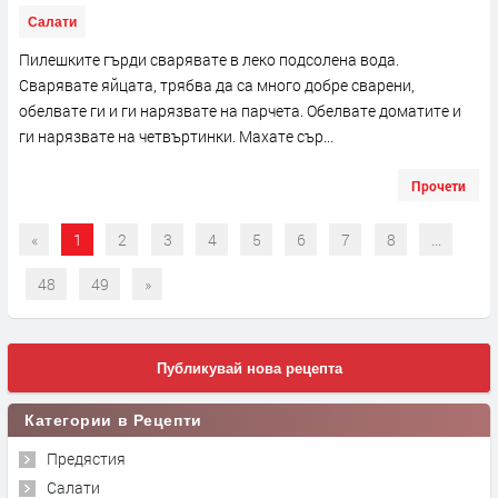
Салати
Пилешките гърди сварявате в леко подсолена вода.
Сварявате яйцата, трябва да са много добре сварени,
обелвате ги и ги нарязвате на парчета. Обелвате доматите и
ги нарязвате на четвъртинки. Махате сър...
Прочети
«
1
2
3
4
5
6
7
8
...
48
49
»
Публикувай нова рецепта
Категории в Рецепти
Предястия
Салати