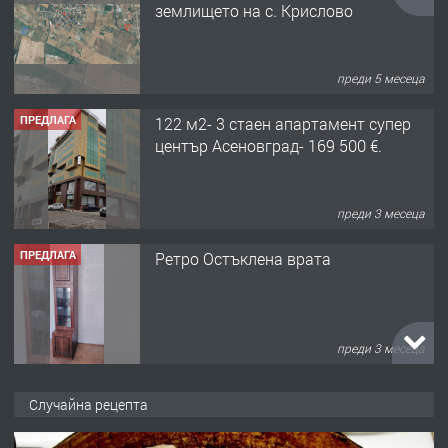
център Асеновград- 169 500 €.
преди 3 месеца
ПРЕДЛАГА
Ретро Остъклена врата
преди 3 месеца
ПРЕДЛАГА
🌟HYUNDAI i10 - 2024 | Само 55 лв./
ден от DL RENT🌟
преди 10 месеца
ПРЕДЛАГА
Професионална броячна машина -
Случайна рецепта
със сертификат от ЕЦБ