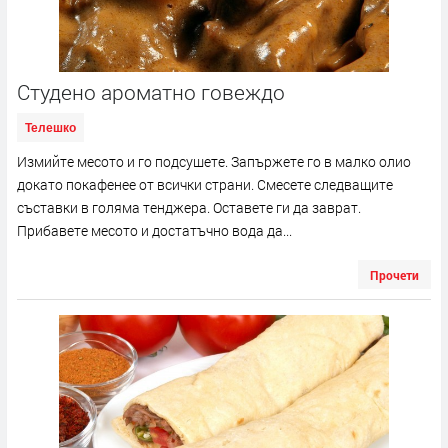
Студено ароматно говеждо
Телешко
Измийте месото и го подсушете. Запържете го в малко олио
докато покафенее от всички страни. Смесете следващите
съставки в голяма тенджера. Оставете ги да заврат.
Прибавете месото и достатъчно вода да...
Прочети