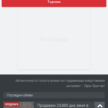
Търсене
Автентичната тъпота всеки път надминава изкуствения
интелект. - Тери Пратчет
Последни обяви
ПРЕДЛАГА
122 м2- 3 стаен апартамент супер