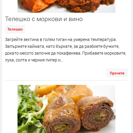
Телешко с моркови и вино
Телешко
Загрейте зехтина в голям тиган на умерена температура.
Запържете каймата, като бъркате, за да разбиете бучките,
докато месото започне да покафенява. Прибавете морковите,
лука, солта и черния пипер и...
Прочети