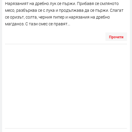
Нарязаният на дребно лук се пържи. Прибавя се смляното
месо, разбърква се с лука и продължава да се пържи. Слагат
се оризът, солта, черния пипер и нарязания на дребно
магданоз. С тази смес се правят...
Прочети