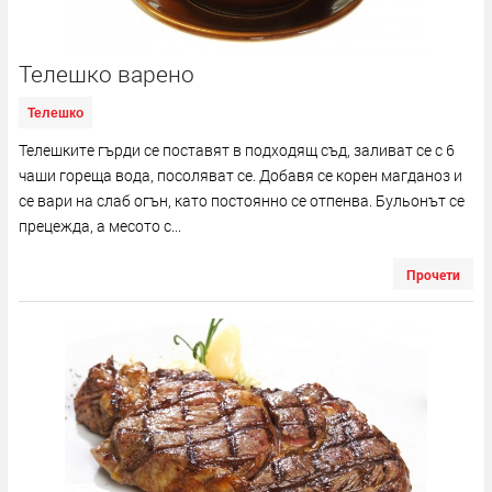
Телешко варено
Телешко
Телешките гърди се поставят в подходящ съд, заливат се с 6
чаши гореща вода, посоляват се. Добавя се корен магданоз и
се вари на слаб огън, като постоянно се отпенва. Бульонът се
прецежда, а месото с...
Прочети