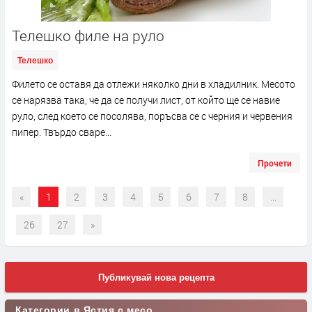
Телешко филе на руло
Телешко
Филето се оставя да отлежи няколко дни в хладилник. Месото
се нарязва така, че да се получи лист, от който ще се навие
руло, след което се посолява, поръсва се с черния и червения
пипер. Твърдо сваре...
Прочети
«
1
2
3
4
5
6
7
8
...
26
27
»
Публикувай нова рецепта
Категории в Ястия с месо