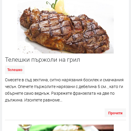
Телешки пържоли на грил
Телешко
Смесете в съд зехтина, ситно нарязания босилек и смачкания
чесън. Опечете пържолите нарязани с дебелина 5 см. , като ги
обърнете само веднъж. Разрежете франзелата на две по
дължина. Изсипете равноме...
Прочети