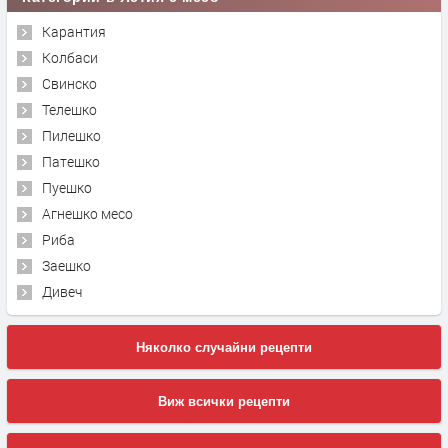
Карантия
Колбаси
Свинско
Телешко
Пилешко
Патешко
Пуешко
Агнешко месо
Риба
Заешко
Дивеч
Няколко случайни рецепти
Виж всички рецепти