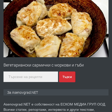
преди 1 година
ПРЕДЛАГА
Професионална зеленчукорезачка
за заведения и дома
преди 1 година
ПРЕДЛАГА
Дава под наем Асеновград
Вегетариански сармички с моркови и гъби
преди 2 години
Търси
ПРЕДЛАГА
Давам индивидуалани уроци по
За Asenovgrad.NET
Немски език
Asenovgrad.NET е собственост на ЕСКОМ МЕДИА ГРУП ООД.
Всички статии, репортажи, интервюта и други текстови,
преди 2 години