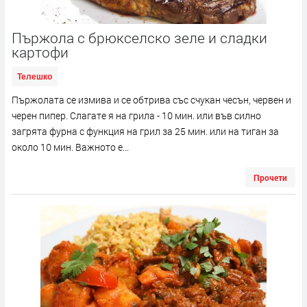
Пържола с брюкселско зеле и сладки
картофи
Телешко
Пържолата се измива и се обтрива със счукан чесън, червен и
черен пипер. Слагате я на грила - 10 мин. или във силно
загрята фурна с функция на грил за 25 мин. или на тиган за
около 10 мин. Важното е...
Прочети