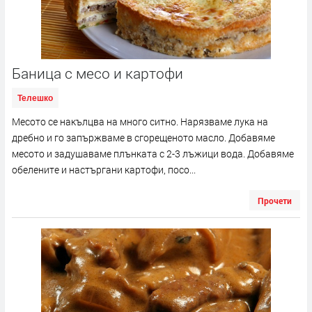
Баница с месо и картофи
Телешко
Месото се накълцва на много ситно. Нарязваме лука на
дребно и го запържваме в сгорещеното масло. Добавяме
месото и задушаваме плънката с 2-3 лъжици вода. Добавяме
обелените и настъргани картофи, посо...
Прочети