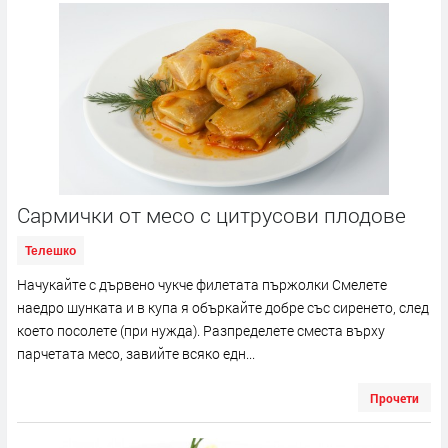
Сaрмички от месо с цитрусови плодове
Телешко
Начукайте с дървено чукче филетата пържолки Смелете
наедро шунката и в купа я объркайте добре със сиренето, след
което посолете (при нужда). Разпределете сместа върху
парчетата месо, завийте всяко едн...
Прочети