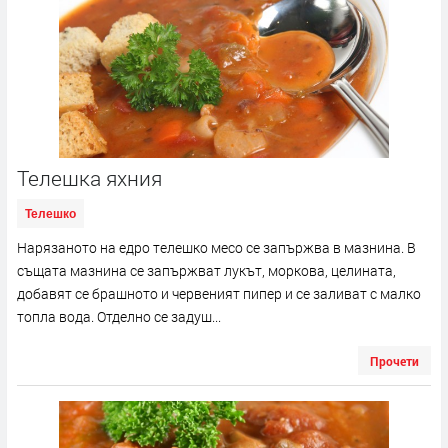
Телешка яхния
Телешко
Нарязаното на едро телешко месо се запържва в мазнина. В
същата мазнина се запържват лукът, моркова, целината,
добавят се брашното и червеният пипер и се заливат с малко
топла вода. Отделно се задуш...
Прочети