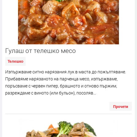
Гулаш от телешко месо
Телешко
Изпържваме ситно нарязания лук в маста до пожълтяване.
Прибавяме нарязаното на парченца месо, изпържваме,
поръсваме с червен пипер, брашното и отново пържим,
разреждаме с виното (или бульон), посоляв...
Прочети