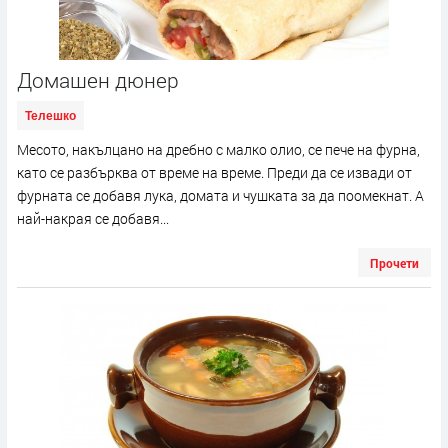
Домашен дюнер
Телешко
Месото, накълцано на дребно с малко олио, се пече на фурна,
като се разбърква от време на време. Преди да се извади от
фурната се добавя лука, домата и чушката за да поомекнат. А
най-накрая се добавя...
Прочети