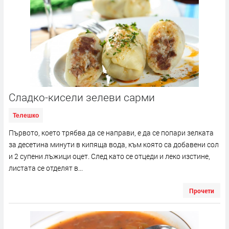
Сладко-кисели зелеви сарми
Телешко
Първото, което трябва да се направи, е да се попари зелката
за десетина минути в кипяща вода, към която са добавени сол
и 2 супени лъжици оцет. След като се отцеди и леко изстине,
листата се отделят в...
Прочети