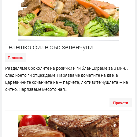
Телешко филе със зеленчуци
Телешко
Разделяме броколите на розички и ги бланшираме за 3 мин. ,
след което ги отцеждаме. Нарязваме доматите на две, а
царевичните кочанчета на – парчета, лютивите чушлета – на
ситно. Нарязваме месото нап...
Прочети