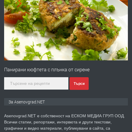
преди 1 година
ПРЕДЛАГА
Професионална зеленчукорезачка
за заведения и дома
преди 1 година
ПРЕДЛАГА
Дава под наем Асеновград
Панирани кюфтета с плънка от сирене
преди 2 години
Търси
ПРЕДЛАГА
Давам индивидуалани уроци по
За Asenovgrad.NET
Немски език
Asenovgrad.NET е собственост на ЕСКОМ МЕДИА ГРУП ООД.
Всички статии, репортажи, интервюта и други текстови,
преди 2 години
графични и видео материали, публикувани в сайта, са