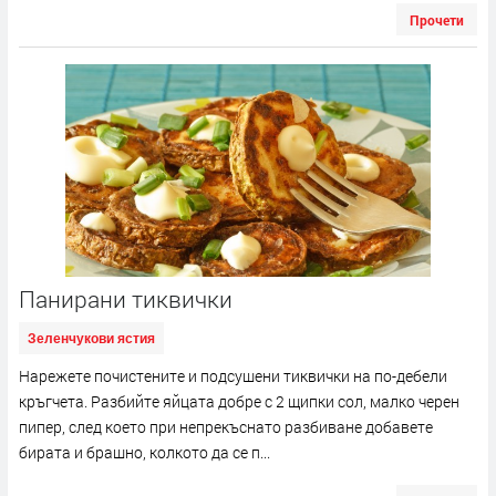
Прочети
Панирани тиквички
Зеленчукови ястия
Нарежете почистените и подсушени тиквички на по-дебели
кръгчета. Разбийте яйцата добре с 2 щипки сол, малко черен
пипер, след което при непрекъснато разбиване добавете
бирата и брашно, колкото да се п...