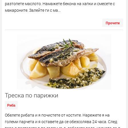
разтопете маслото. Намажете бекона на хапки и смесете с
макароните. Залейте ги с ма...
Прочети
Треска по парижки
Риба
Обелете рибата и я почистете от костите. Нарежете я на
големи парчета и я оставете да се обезсолява 24 часа. След