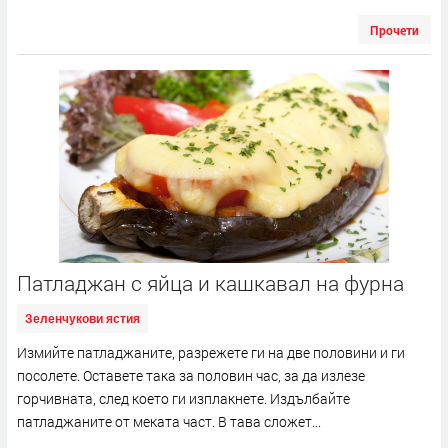
Прочети
Патладжан с яйца и кашкавал на фурна
Зеленчукови ястия
Измийте патладжаните, разрежете ги на две половини и ги
посолете. Оставете така за половин час, за да излезе
горчивната, след което ги изплакнете. Издълбайте
патладжаните от меката част. В тава сложет...