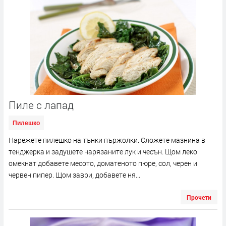
Пиле с лапад
Пилешко
Нарежете пилешко на тънки пържолки. Сложете мазнина в
тенджерка и задушете нарязаните лук и чесън. Щом леко
омекнат добавете месото, доматеното пюре, сол, черен и
червен пипер. Щом заври, добавете ня...
Прочети