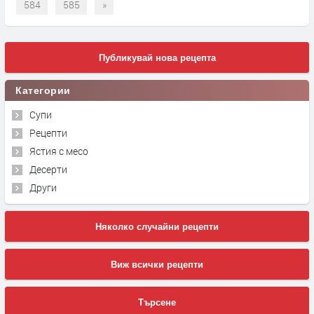
584
585
»
Публикувай нова рецепта
Категории
Супи
Рецепти
Ястия с месо
Десерти
Други
Няколко случайни рецепти
Виж всички рецепти
Търсене