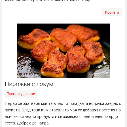
Прочети
Пирожки с локум
Тестени десерти
Първо се разтваря маята в част от хладката водичка заедно с
захарта. След това към втасалата мая се добавят постепенно
всички останали продукти и се замесва сравнително твърдо
тесто. Добре е да напра...