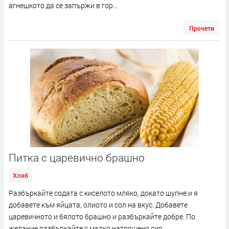
агнешкото да се запържи в гор...
Прочети
Питка с царевично брашно
Хляб
Разбъркайте содата с киселото мляко, докато шупне и я
добавете към яйцата, олиото и сол на вкус. Добавете
царевичното и бялото брашно и разбъркайте добре. По
желание разбъркайте с малко натрошено сир...