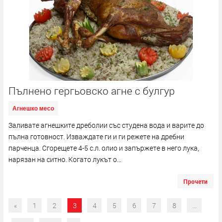
Пълнено гергьовско агне с булгур
Агнешко месо
Заливате агнешките дреболии със студена вода и варите до
пълна готовност. Изваждате ги и ги режете на дребни
парченца. Сгорещете 4-5 с.л. олио и запържете в него лука,
нарязан на ситно. Когато лукът о...
Прочети
«
1
2
3
4
5
6
7
8
...