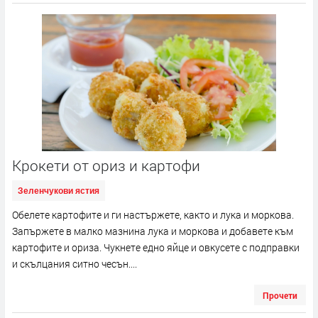
Крокети от ориз и картофи
Зеленчукови ястия
Обелете картофите и ги настържете, както и лука и моркова.
Запържете в малко мазнина лука и моркова и добавете към
картофите и ориза. Чукнете едно яйце и овкусете с подправки
и скълцания ситно чесън....
Прочети