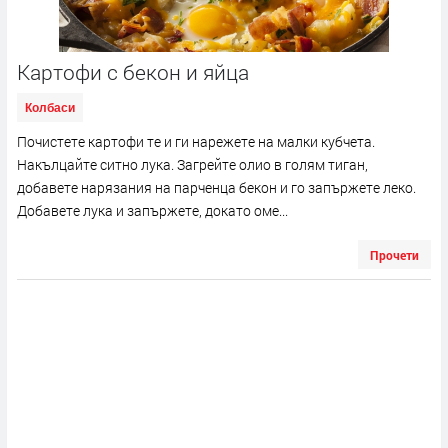
Картофи с бекон и яйца
Колбаси
Почистете картофи те и ги нарежете на малки кубчета.
Накълцайте ситно лука. Загрейте олио в голям тиган,
добавете нарязания на парченца бекон и го запържете леко.
Добавете лука и запържете, докато оме...
Прочети