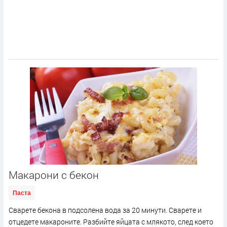
Макарони с бекон
Паста
Сварете бекона в подсолена вода за 20 минути. Сварете и
отцедете макароните. Разбийте яйцата с млякото, след което