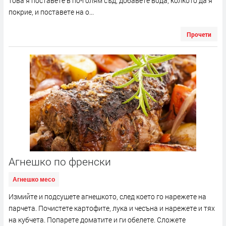
това я поставете в по-голям съд, добавете вода, колкото да я
покрие, и поставете на о...
Прочети
Агнешко по френски
Агнешко месо
Измийте и подсушете агнешкото, след което го нарежете на
парчета. Почистете карто­фите, лука и чесъна и нарежете и тях
на кубчета. Попарете доматите и ги обелете. Сложете