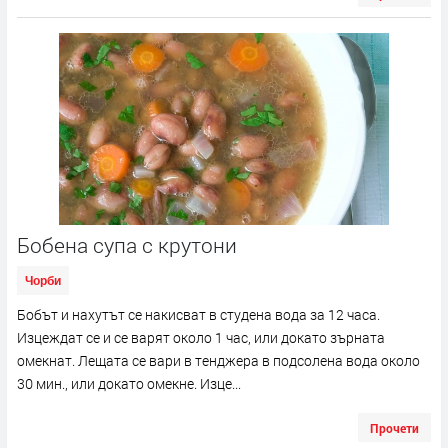
Бобена супа с крутони
Чорби
Бобът и нахутът се накисват в студена вода за 12 часа.
Изцеждат се и се варят около 1 час, или докато зърната
омекнат. Лещата се вари в тенджера в подсолена вода около
30 мин., или докато омекне. Изце...
Прочети