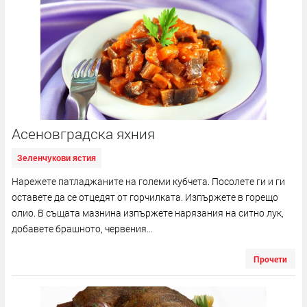
Асеновградска яхния
Зеленчукови ястия
Нарежете патладжаните на големи кубчета. Посолете ги и ги
оставете да се отцедят от горчилката. Изпържете в горещо
олио. В същата мазнина изпържете нарязания на ситно лук,
добавете брашното, червения...
Прочети