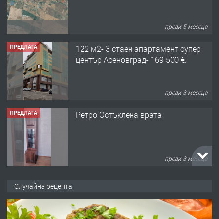
преди 3 месеца
ПРЕДЛАГА
Ретро Остъклена врата
преди 3 месеца
ПРЕДЛАГА
🌟HYUNDAI i10 - 2024 | Само 55 лв./
ден от DL RENT🌟
преди 10 месеца
ПРЕДЛАГА
Професионална броячна машина -
Случайна рецепта
със сертификат от ЕЦБ