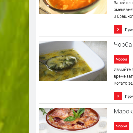
Залейте н
омекванет
и брашнот
Про
Чорба
Чорби
Измийте л
време заг
Когато зе
Про
Марока
Чорби