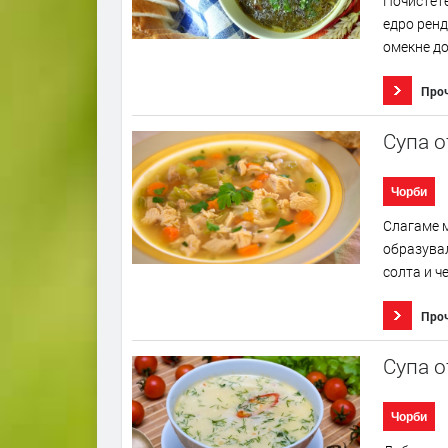
Почистете
едро ренд
омекне до
Про
Супа о
Чорби
Слагаме м
образувал
солта и ч
Про
Супа о
Чорби