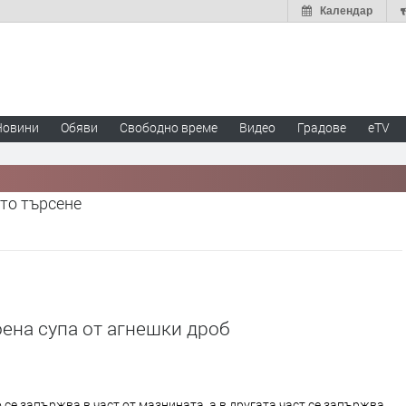
Календар
Новини
Обяви
Свободно време
Видео
Градове
eTV
то търсене
ена супа от агнешки дроб
се запържва в част от мазнината, а в другата част се запържва