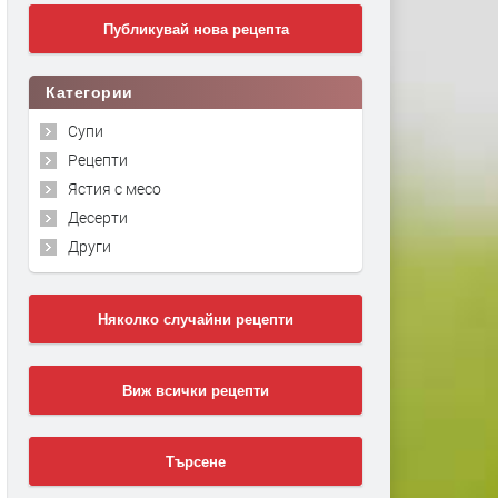
Публикувай нова рецепта
Категории
Супи
Рецепти
Ястия с месо
Десерти
Други
Няколко случайни рецепти
Виж всички рецепти
Търсене