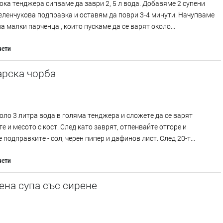
ока тенджера сипваме да заври 2, 5 л вода. Добавяме 2 супени
ленчукова подправка и оставям да поври 3-4 минути. Начупваме
а малки парченца , които пускаме да се варят около...
чети
арска чорба
оло 3 литра вода в голяма тенджера и сложете да се варят
е и месото с кост. След като заврят, отпенвайте отгоре и
 подправките - сол, черeн пипер и дафинов лист. След 20-т...
чети
на супа със сирене