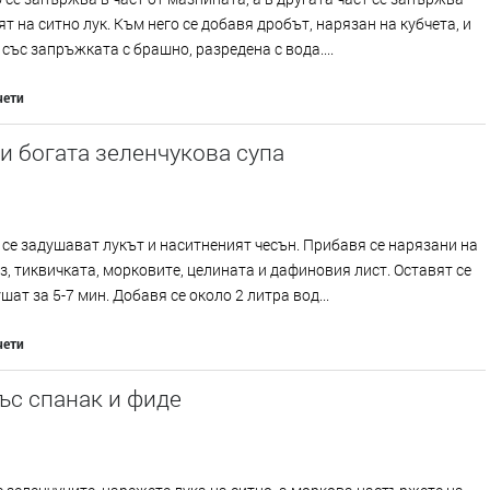
т на ситно лук. Към него се добавя дробът, нарязан на кубчета, и
 със запръжката с брашно, разредена с вода....
чети
и богата зеленчукова супа
 се задушават лукът и наситненият чесън. Прибавя се нарязани на
з, тиквичката, морковите, целината и дафиновия лист. Оставят се
ушат за 5-7 мин. Добавя се около 2 литра вод...
чети
ъс спанак и фиде