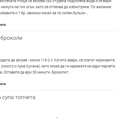
истената птица се залива със студена подсолена вода и се вари
 минути на тих огън, като се отпенва до избистряне. По желание
обавите и 1 бр. свински кокал за по силен бульон...
чети
 броколи
одата да загрее - около 1/5-2 л. Когато заври, се слагат морковите,
 олиото и лука (сугана), като може да ги нарежете на едри парчета
а. Оставете да ври 30 минути. Броколит...
чети
 супа топчета