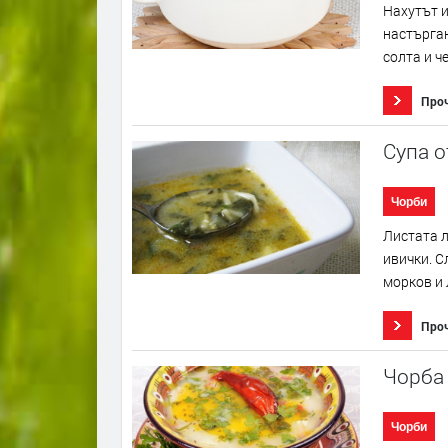
Нахутът и
настърга
солта и ч
Про
Супа о
Чорби
Листата л
ивички. С
морков и 
Про
Чорба 
Чорби