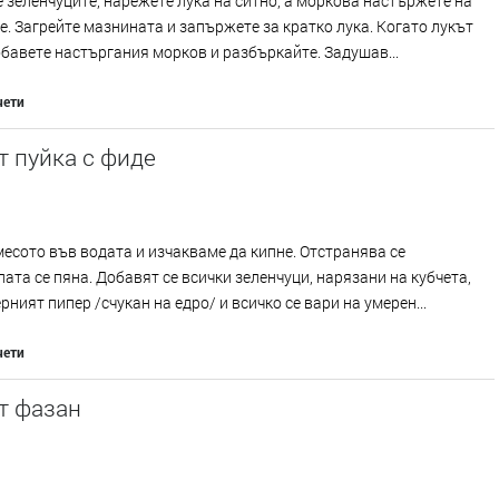
 зеленчуците, нарежете лука на ситно, а моркова настържете на
е. Загрейте мазнината и запържете за кратко лука. Когато лукът
бавете настъргания морков и разбъркайте. Задушав...
чети
т пуйка с фиде
есото във водата и изчакваме да кипне. Отстранява се
ата се пяна. Добавят се всички зеленчуци, нарязани на кубчета,
ерният пипер /счукан на едро/ и всичко се вари на умерен...
чети
т фазан