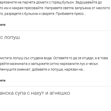
арязаните на парчета домати с горещ бульон. Задушавайте до
о им и накрая пресовайте. Направете светла запръжка от маслото
о, разредете с бульона и сварете. Прибавете пресо...
чети
 с лопуш
истата лопуш със студена вода. Оставете го да се отцеди, а в това
рейте мазнината и запържете ситно нарязаните лук и чесън.
ленчуците омекнат, добавете и лопуша, нарязан на...
чети
нска супа с нахут и агнешко