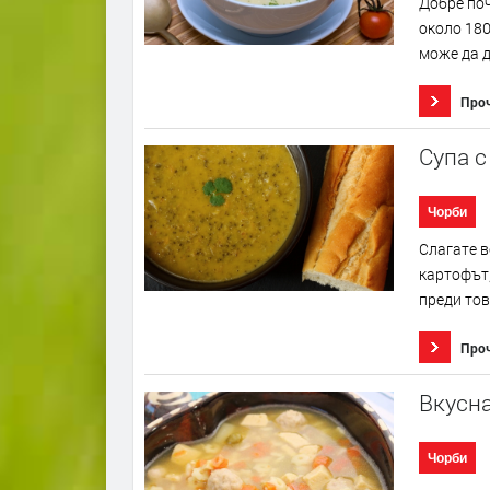
Добре поч
около 180
може да д
Про
Супа с
Чорби
Слагате в
картофът,
преди тов
Про
Вкусна
Чорби