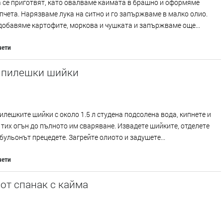
 се приготвят, като овалваме каймата в брашно и оформяме
пчета. Нарязваме лука на ситно и го запържваме в малко олио.
добавяме картофите, моркова и чушката и запържваме още...
чети
с пилешки шийки
илешките шийки с около 1.5 л студена подсолена вода, кипнете и
 тих огън до пълното им сваряване. Извадете шийките, отделете
 бульонът прецедете. Загрейте олиото и задушете...
чети
от спанак с кайма