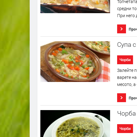
Топчетата
средни то
При него 
Про
Супа 
Чорби
Залейте п
варете на
месото, а
Про
Чорба 
Чорби