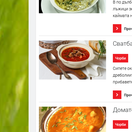
В по дълб
лъжици зе
каймата н
Про
Сватб
Чорби
Сипете ок
дреболиит
прибавете
Про
Домате
Чорби