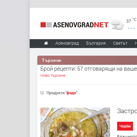
°C
37
Асеновград
България
Светът
Търсене
Брой рецепти: 57 отговарящи на ваше
Ново търсене
Продукти "
фиде
"
Застро
Чорби
Брашното 