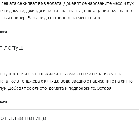
 лещата се кипват във водата. Добавят се нарязаните месо и лук,
ните домати, джинджифилът, шафранът, накълцаният магданоз,
ерният пипер. Вари се до готовност на месото и се...
чети
т лопуш
опуш се почистват от жилките. Измиват се и се нарязват на
лагат се в тенджера с кипяща вода заедно с нарязаните на ситно
лук. Добавят се олиото, домата и подправките. Оставя...
чети
от дива патица