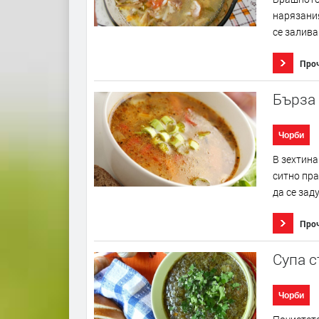
нарязания
се залива
Про
Бърза 
Чорби
В зехтина
ситно пра
да се зад
Про
Супа с
Чорби