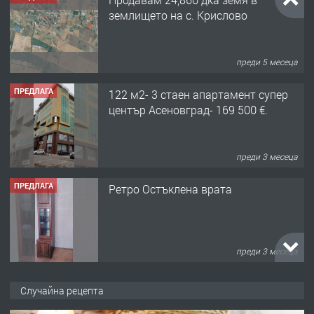
землището на с. Крислово
преди 5 месеца
ПРЕДЛАГА
122 м2- 3 стаен апартамент супер
център Асеновград- 169 500 €.
преди 3 месеца
ПРЕДЛАГА
Ретро Остъклена врата
преди 3 месеца
ПРЕДЛАГА
🌟HYUNDAI i10 - 2024 | Само 55 лв./
Случайна рецепта
ден от DL RENT🌟