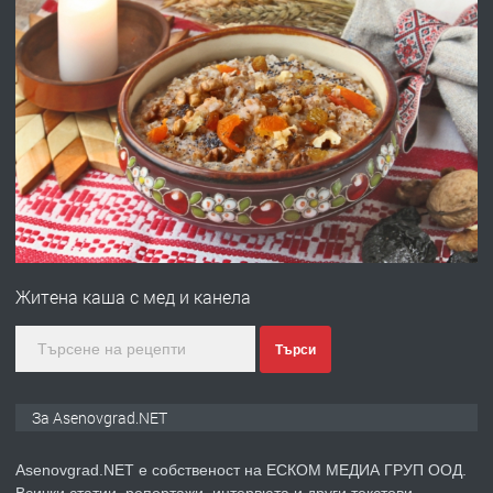
преди 10 месеца
ПРЕДЛАГА
Професионална броячна машина -
със сертификат от ЕЦБ
преди 1 година
ПРЕДЛАГА
Професионална зеленчукорезачка
за заведения и дома
Житена каша с мед и канела
преди 1 година
Търси
ПРЕДЛАГА
Дава под наем Асеновград
За Asenovgrad.NET
Asenovgrad.NET е собственост на ЕСКОМ МЕДИА ГРУП ООД.
Всички статии, репортажи, интервюта и други текстови,