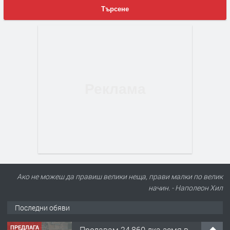
Търсене
Ако не можеш да правиш велики неща, прави малки по велик
начин. - Наполеон Хил
Последни обяви
ПРЕДЛАГА
Продавам 24,860 дка земя в