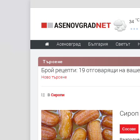
°C
34
Асеновград
България
Светът
Търсене
Брой рецепти: 19 отговарящи на ваше
Ново търсене
В
Сиропи
Сироп
Сосове
Разполове