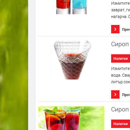
Измитите 
заврат, г
нагарча. О
Про
Сироп
Напитки
Измитите 
вода. Сва
литър сок 
Про
Сироп 
Напитки