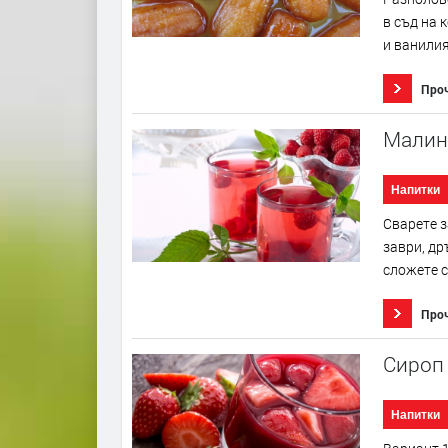
в съд на 
и ванилия
Про
Малин
Напитки
Сварете з
заври, др
сложете с
Про
Сироп 
Напитки