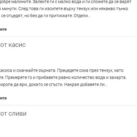
обре малините. Залейте ги с малко вода и ги сложете да се варят
6 минути. След това ги изсипете върху тензух или някакво тънко
се отцедят, но без да ги притискате. Отдели...
чети
от касис
асиса и смачкайте зърната. Прецедете сока през тензух, като
е. Премерете го и прибавете равно количество вода и захарта.
иропа да ври, докато се сгъсти. Накрая добавете ли...
чети
от сливи