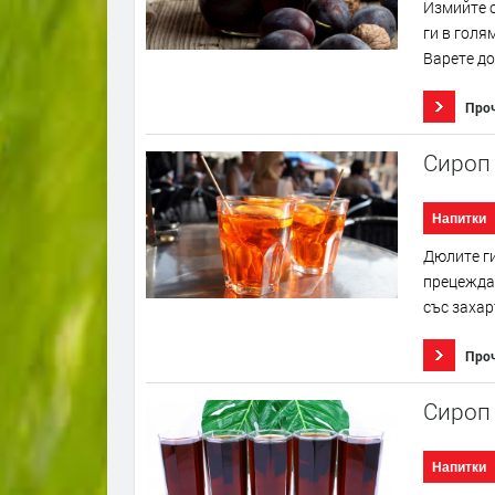
Измийте с
ги в голя
Варете до
Про
Сироп
Напитки
Дюлите ги
прецеждат
със захар
Про
Сироп 
Напитки