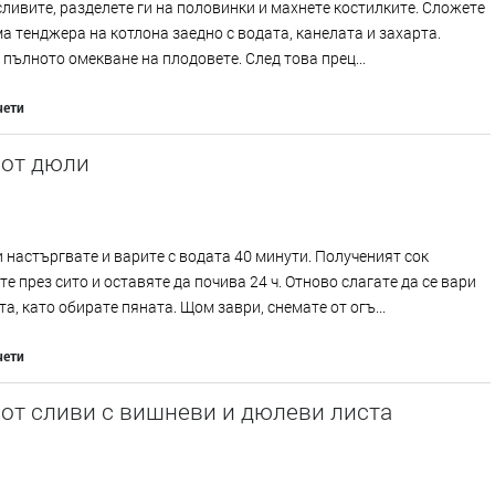
ливите, разделете ги на половинки и махнете костилките. Сложете
ма тенджера на котлона заедно с водата, канелата и захарта.
 пълното омекване на плодовете. След това прец...
чети
 от дюли
 настъргвате и варите с водата 40 минути. Полученият сок
е през сито и оставяте да почива 24 ч. Отново слагате да се вари
та, като обирате пяната. Щом заври, снемате от огъ...
чети
от сливи с вишневи и дюлеви листа