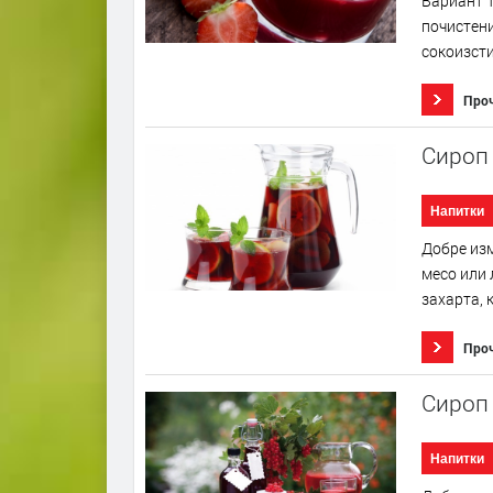
Вариант 1
почистени
сокоизсти
Про
Сироп 
Напитки
Добре изм
месо или 
захарта, к
Про
Сироп 
Напитки