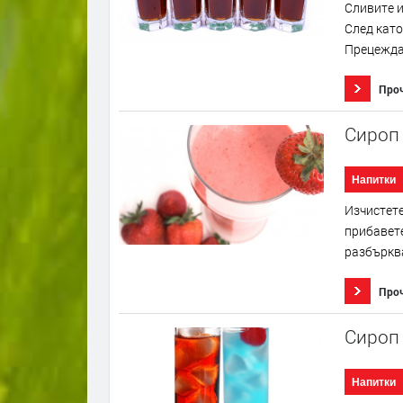
Сливите и
След като
Прецеждат
Про
Сироп 
Напитки
Изчистете
прибавете
разбърква
Про
Сироп
Напитки