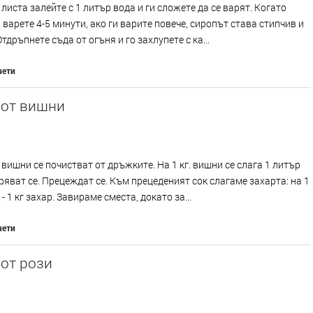
листа залейте с 1 литър вода и ги сложете да се варят. Когато
и варете 4-5 минути, ако ги варите повече, сиропът става стипчив и
тдръпнете съда от огъня и го захлупете с ка...
чети
 от вишни
вишни се почистват от дръжките. На 1 кг. вишни се слага 1 литър
ряват се. Прецеждат се. Към прецеденият сок слагаме захарта: на 1
- 1 кг захар. Завираме сместа, докато за...
чети
от рози