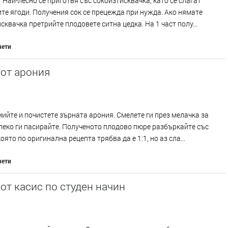
 Най-лесно се приготвя със сокоизтисквачка, като се слагат
те ягоди. Получения сок се прецежда при нужда. Ако нямате
сквачка претрийте плодовете ситна цедка. На 1 част полу...
чети
от арония
ийте и почистете зърната арония. Смелете ги през мелачка за
леко ги пасирайте. Полученото плодово пюре разбъркайте със
оято по оригинална рецепта трябва да е 1:1, но аз сла...
чети
от касис по студен начин