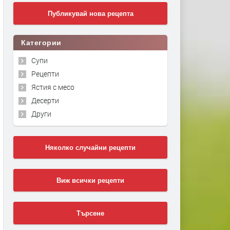
Публикувай нова рецепта
Категории
Супи
Рецепти
Ястия с месо
Десерти
Други
Няколко случайни рецепти
Виж всички рецепти
Търсене