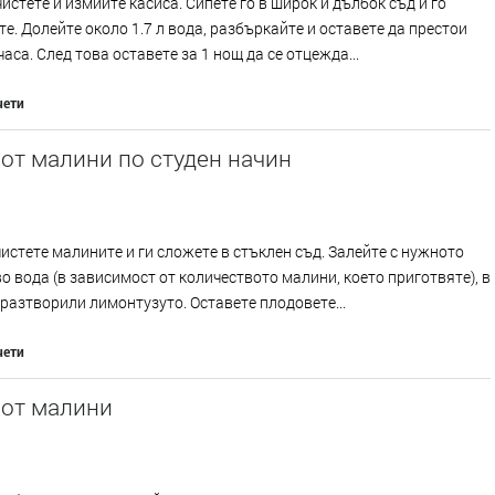
истете и измийте касиса. Сипете го в широк и дълбок съд и го
е. Долейте около 1.7 л вода, разбъркайте и оставете да престои
часа. След това оставете за 1 нощ да се отцежда...
чети
от малини по студен начин
истете малините и ги сложете в стъклен съд. Залейте с нужното
о вода (в зависимост от количеството малини, което приготвяте), в
 разтворили лимонтузуто. Оставете плодовете...
чети
 от малини