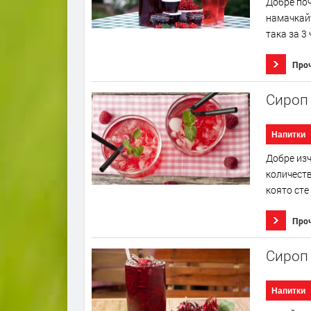
Добре поч
намачкайт
така за 3 
Про
Сироп 
Напитки
Добре изч
количеств
която сте
Про
Сироп
Напитки