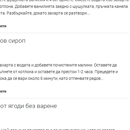
котлона. Добавете ванилията заедно с шушулката, пръчката канела
та. Разбъркайте, докато захарта се разтвори....
чети
ов сироп
ахарта с водата и добавете почистените малини. Оставете да
ъпнете от котлона и оставете да престои 1-2 часа. Прецедете и
ока да се вари около 5 минути, като отпенвате редов...
чети
от ягоди без варене