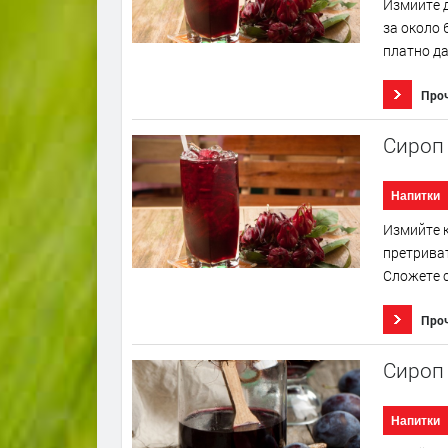
Измийте д
за около 
платно да 
Про
Сироп 
Напитки
Измийте к
претриват
Сложете с
Про
Сироп 
Напитки