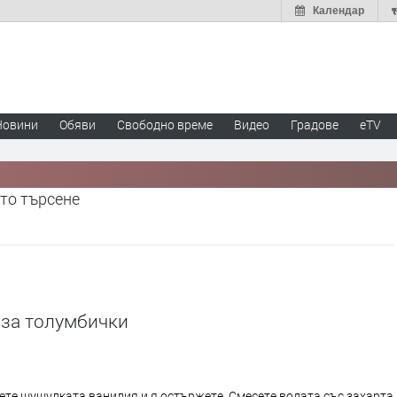
Календар
Новини
Обяви
Свободно време
Видео
Градове
eTV
то търсене
 за толумбички
те шушулката ванилия и я остържете. Смесете водата със захарта