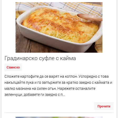
Градинарско суфле с кайма
Свинско
Сложете картофите да се варят на котлон. Успоредно с това
накълцайте лука и го запържете за кратко заедно с каймата и
малко мазнина на силен огън. Нарежете останалите
зеленчуци, добавете ги заедно с п...
Прочети