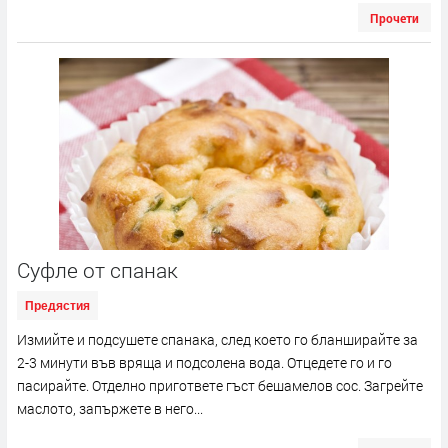
Прочети
Суфле от спанак
Предястия
Измийте и подсушете спанака, след което го бланширайте за
2-3 минути във вряща и подсолена вода. Отцедете го и го
пасирайте. Отделно пригответе гъст бешамелов сос. Загрейте
маслото, запържете в него...