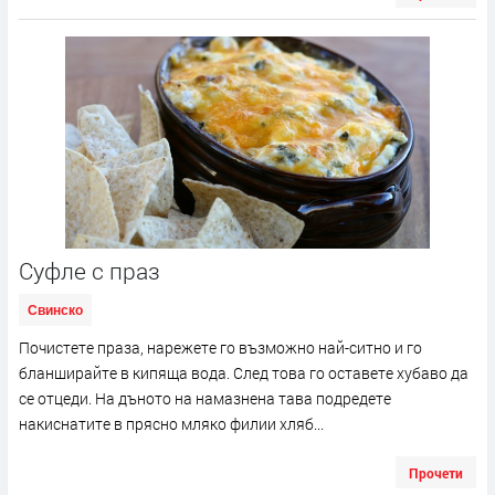
Суфле с праз
Свинско
Почистете праза, нарежете го възможно най-ситно и го
бланширайте в кипяща вода. След това го оставете хубаво да
се отцеди. На дъното на намазнена тава подредете
накиснатите в прясно мляко филии хляб...
Прочети