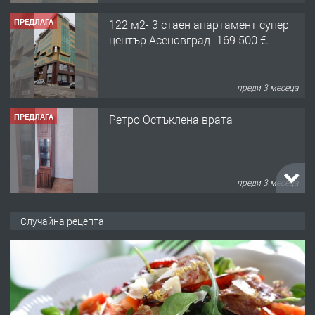
ПРЕДЛАГА
122 м2- 3 стаен апартамент супер
център Асеновград- 169 500 €.
преди 3 месеца
ПРЕДЛАГА
Ретро Остъклена врата
преди 3 месеца
ПРЕДЛАГА
🌟HYUNDAI i10 - 2024 | Само 55 лв./
Случайна рецепта
ден от DL RENT🌟
преди 10 месеца
ПРЕДЛАГА
Професионална броячна машина -