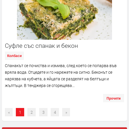
Суфле със спанак и бекон
Колбаси
Спанакът се почиства и измива, след което се попарва във
вряла вода. Отцедете и го нарежете на ситно. Беконът се
нарязва на кубчета, а яйцата се разделят на белтъци и
жълтъци. В тенджера се сгорещява...
Прочети
«
1
2
3
4
»