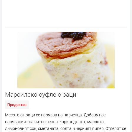
Марсилско суфле с раци
Предястия
Месото от раци се нарязва на парченца. Добавят се
нарязаният на ситно чесън, кориандърът, маслото,
лимоновият сок, сметаната, солта и черният пипер. Отделят се