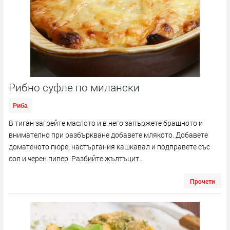
Рибно суфле по милански
Риба
В тиган загрейте маслото и в него запържете брашното и
внимателно при разбъркване добавете млякото. Добавете
доматеното пюре, настъргания кашкавал и подправете със
сол и черен пипер. Разбийте жълтъцит...
Прочети