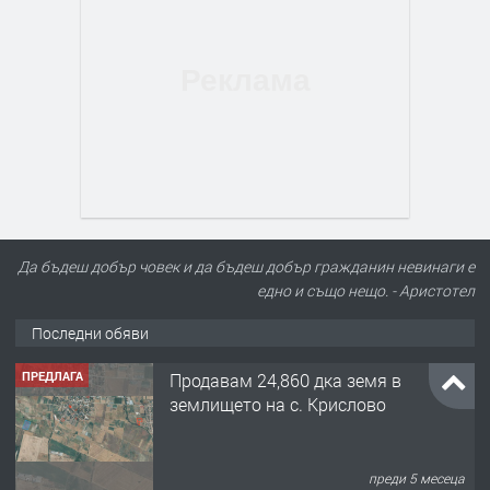
Да бъдеш добър човек и да бъдеш добър гражданин невинаги е
едно и също нещо. - Аристотел
Последни обяви
ПРЕДЛАГА
Продавам 24,860 дка земя в
землището на с. Крислово
преди 5 месеца