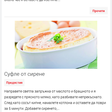
Прочети
Суфле от сирене
Предястия
Направете светла запръжка от маслото и брашното и я
разредете с прясното мляко, като разбивате непрекъснато.
След като сосът кипне, намалете котлона и оставете да поври
за 5 минути. Добавете сиренето,...