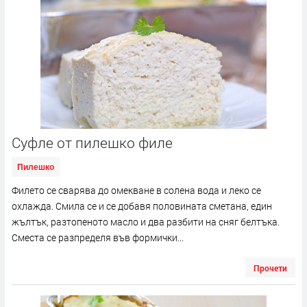
Суфле от пилешко филе
Пилешко
Филето се сварява до омекване в солена вода и леко се
охлажда. Смила се и се добавя половината сметана, един
жълтък, разтопеното масло и два разбити на сняг белтъка.
Сместа се разпределя във формички...
Прочети