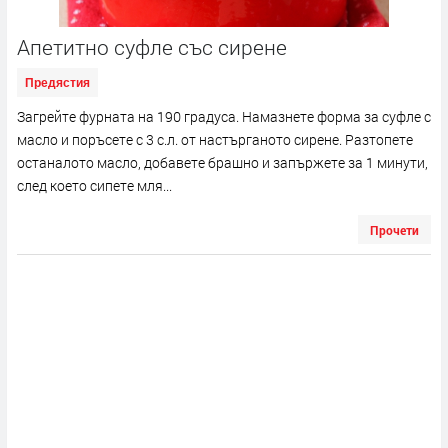
Апетитно суфле със сирене
Предястия
Загрейте фурната на 190 градуса. Намазнете форма за суфле с
масло и поръсете с 3 с.л. от настърганото сирене. Разтопете
останалото масло, добавете брашно и запържете за 1 минути,
след което сипете мля...
Прочети