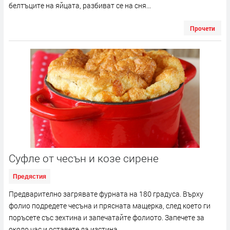
белтъците на яйцата, разбиват се на сня...
Прочети
Суфле от чесън и козе сирене
Предястия
Предварително загрявате фурната на 180 градуса. Върху
фолио подредете чесъна и прясната мащерка, след което ги
поръсете със зехтина и запечатайте фолиото. Запечете за
около час и оставете да изстина....