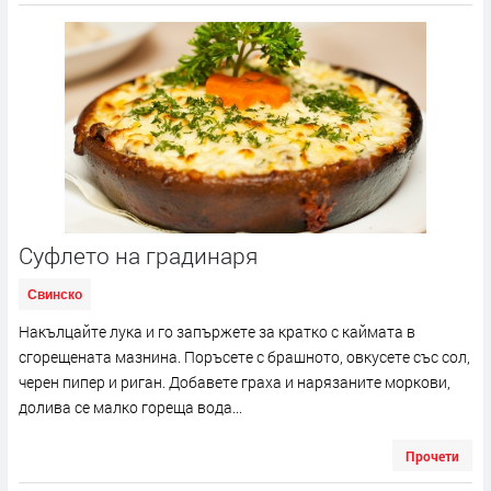
Суфлето на градинаря
Свинско
Накълцайте лука и го запържете за кратко с каймата в
сгорещената мазнина. Поръсете с брашното, овкусете със сол,
черен пипер и риган. Добавете граха и нарязаните моркови,
долива се малко гореща вода...
Прочети