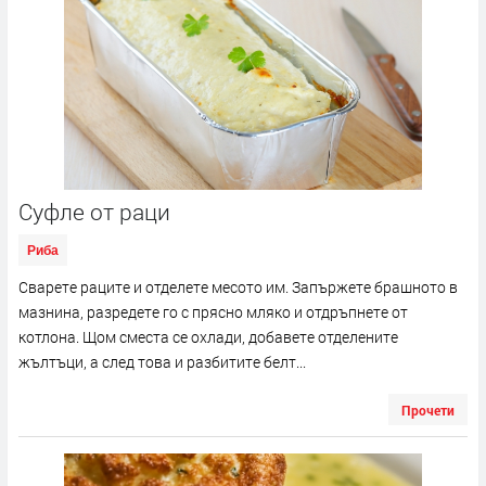
Суфле от раци
Риба
Сварете раците и отделете месото им. Запържете брашното в
мазнина, разредете го с прясно мляко и отдръпнете от
котлона. Щом сместа се охлади, добавете отделените
жълтъци, а след това и разбитите белт...
Прочети