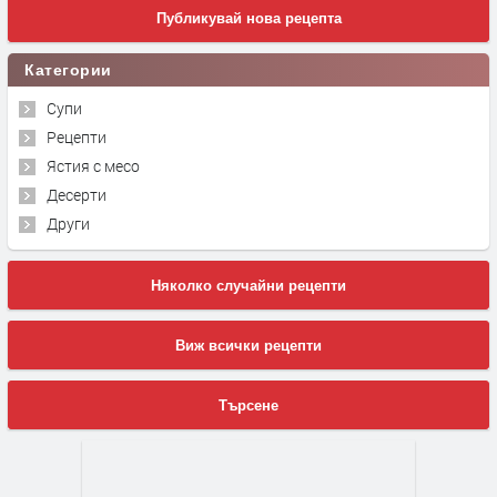
Публикувай нова рецепта
Категории
Супи
Рецепти
Ястия с месо
Десерти
Други
Няколко случайни рецепти
Виж всички рецепти
Търсене