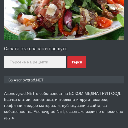
със сертификат от ЕЦБ
преди 1 година
ПРЕДЛАГА
Професионална зеленчукорезачка
за заведения и дома
Салата със спанак и прошуто
преди 1 година
Търси
ПРЕДЛАГА
Дава под наем Асеновград
За Asenovgrad.NET
Asenovgrad.NET е собственост на ЕСКОМ МЕДИА ГРУП ООД.
Всички статии, репортажи, интервюта и други текстови,
преди 2 години
графични и видео материали, публикувани в сайта, са
собственост на Asenovgrad.NET, освен ако изрично е посочено
ПРЕДЛАГА
Давам индивидуалани уроци по
друго.
Немски език