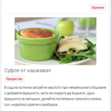
Прочети
Суфле от кашкавал
Предястия
В съд на котлона загрейте маслото при непрекъснато бъркане
и добавете брашното, като не спирате да бъркате. Щом
брашното се запържи, долейте постепенно прясното мляко,
сол, индийско орехче и разбърка...