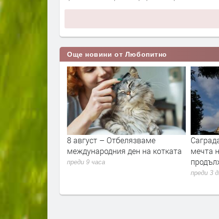
Още новини от Любопитно
 хапят едни хора
8 август – Отбелязваме
Саград
и? Отговорът не е
международния ден на котката
мечта н
ъв“
продъл
преди 9 часа
преди 3 