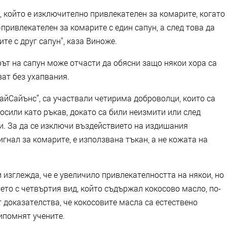
, който е изключително привлекателен за комарите, когато
-привлекателен за комарите с един сапун, а след това да
те с друг сапун", каза Виноже.
рът на сапун може отчасти да обясни защо някои хора са
ват без ухапвания.
„айСайънс”, са участвали четирима доброволци, които са
носили като ръкав, докато са били неизмити или след
и. За да се изключи въздействието на издишания
игнал за комарите, е използвана тъкан, а не кожата на
 изглежда, че е увеличило привлекателността на някои, но
ето с четвъртия вид, който съдържал кокосово масло, по-
 доказателства, че кокосовите масла са естествено
ипомнят учените.