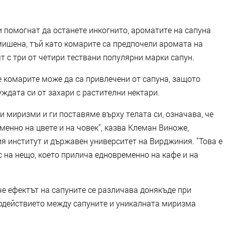
и помогнат да останете инкогнито, ароматите на сапуна
мишена, тъй като комарите са предпочели аромата на
т с три от четири тествани популярни марки сапун.
че комарите може да са привлечени от сапуна, защото
нуждата си от захари с растителни нектари.
и миризми и ги поставяме върху телата си, означава, че
енно на цвете и на човек", казва Клеман Виноже,
я институт и държавен университет на Вирджиния. "Това е
с на нещо, което прилича едновременно на кафе и на
че ефектът на сапуните се различава донякъде при
одействието между сапуните и уникалната миризма