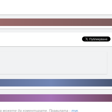
да можете да коментирате. Правилата -
тук
.