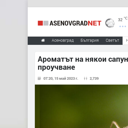
°C
32
Асеновград
България
Светът
Ароматът на някои сапун
проучване
07:20, 15 май 2023 г.
2,739