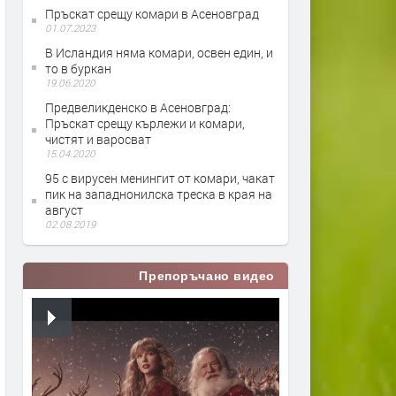
Пръскат срещу комари в Асеновград
01.07.2023
В Исландия няма комари, освен един, и
то в буркан
19.06.2020
Предвеликденско в Асеновград:
Пръскат срещу кърлежи и комари,
чистят и варосват
15.04.2020
95 с вирусен менингит от комари, чакат
пик на западнонилска треска в края на
август
02.08.2019
Препоръчано видео