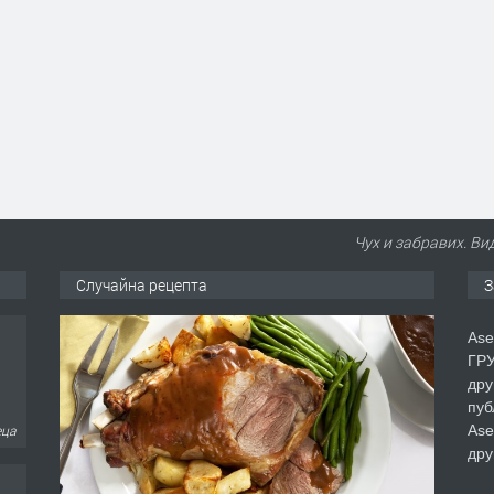
Чух и забравих. Ви
Случайна рецепта
З
Ase
ГРУ
дру
пуб
Ase
еца
дру