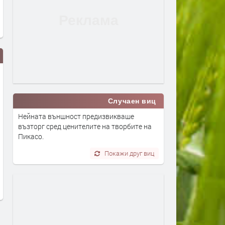
Случаен виц
Нейната външност предизвикваше
възторг сред ценителите на творбите на
Пикасо.
Какви ще са последиците от
Единственото пълно слъ
Покажи друг виц
контакт с извънземен разум?
затъмнение за 2026 г. ще
и през Европа и малко в
преди 5 дни
България
преди 1 седмица