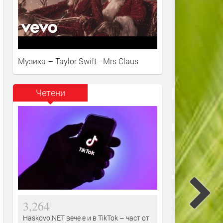
Музика – Taylor Swift - Mrs Claus
Четени
3,264
Haskovo.NET вече е и в TikTok – част от