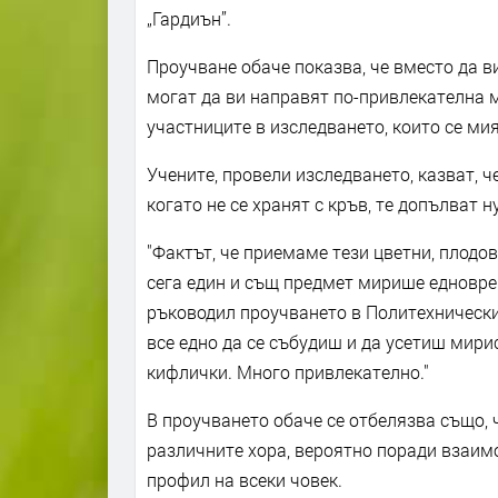
„Гардиън”.
Проучване обаче показва, че вместо да в
могат да ви направят по-привлекателна 
участниците в изследването, които се мия
Учените, провели изследването, казват, 
когато не се хранят с кръв, те допълват 
"Фактът, че приемаме тези цветни, плодов
сега един и същ предмет мирише едноврем
ръководил проучването в Политехнически
все едно да се събудиш и да усетиш мири
кифлички. Много привлекателно."
В проучването обаче се отбелязва също, 
различните хора, вероятно поради взаим
профил на всеки човек.