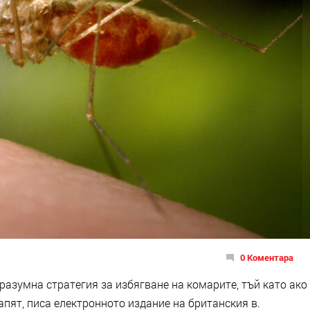
0 Коментара
азумна стратегия за избягване на комарите, тъй като ако
хапят, писа електронното издание на британския в.