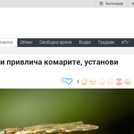
Календар
Новини
Обяви
Свободно време
Видео
Градове
eTV
и привлича комарите, установи
0
0