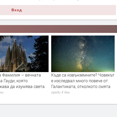
Вход
а Фамилия – вечната
Къде са извънземните? Човекът
а Гауди, която
е изследвал много повече от
жава да изумява света
Галактиката, отколкото смята
дни
преди 4 дни