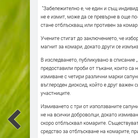
"Забележително е, че един и същ индивид
не е измит, може да се превърне в още по
стане отблъскващ или противен за комари
Учените стигат до заключението, че избо
магнит за комари, докато други се измък
В изследването, публикувано в списание 
предоставили проби от тъкани, които са 
измиване с четири различни марки сапун
въглероден диоксид, който е друг важен с
участниците.
Измиването с три от използваните сапуни
не на всички доброволци, докато измиван
скоро отблъсквал комарите. Съществуват
средство за отблъскване на комарите, пр