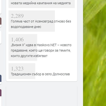
новата медийна кампания на медията
2,289
Голяма част от Асеновград отново без
водоподаване днес
1,406
„Визия Х“ идва в Haskovo.NET – новото
предаване, което ще говори за темите,
които другите избягват
1,323
Традиционен събор в село Долнослав