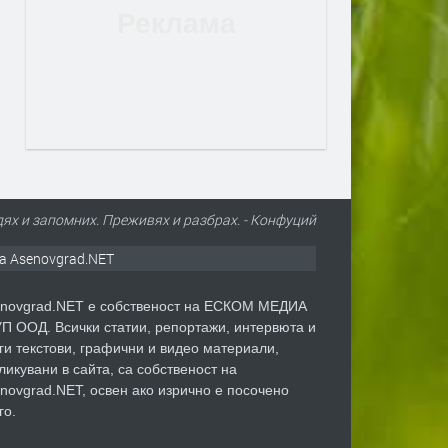
дях и запомних. Преживях и разбрах. - Конфуций
а Asenovgrad.NET
novgrad.NET е собственост на ЕСКОМ МЕДИА
П ООД. Всички статии, репортажи, интервюта и
ги текстови, графични и видео материали,
ликувани в сайта, са собственост на
novgrad.NET, освен ако изрично е посочено
го.