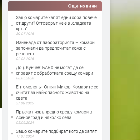
Още новини
Защо комарите хапят едни хора повече
от други? Отговорът не е в „сладката
кръв“
30.07.2026
Изненада от лабораторията – комари
започнали да предпочитат кожа с
репелент
02.06.2026
Доц. Кунчев: БАБХ не могат да се
справят с обработката срещу комари
08.05.2026
Ентомологът Огнян Миков: Комарите се
считат за най-опасното животно на
света
27.08.2025
Пръскат извънредно срещу комари в
Асеновград и няколко села
05.09.2024
Защо комарите подбират кого да хапят
17.07.2024