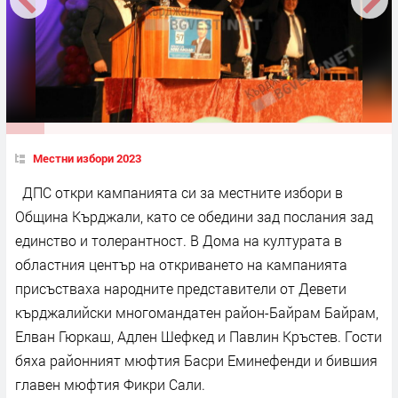
Местни избори 2023
ДПС откри кампанията си за местните избори в
Община Кърджали, като се обедини зад послания зад
единство и толерантност. В Дома на културата в
областния център на откриването на кампанията
присъстваха народните представители от Девети
кърджалийски многомандатен район-Байрам Байрам,
Елван Гюркаш, Адлен Шефкед и Павлин Кръстев. Гости
бяха районният мюфтия Басри Еминефенди и бившия
главен мюфтия Фикри Сали.