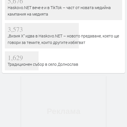
5,676
Haskovo.NET вече е и в TikTok – част от новата медийна
кампания на медията
3,573
„Визия Х“ идва в Haskovo.NET – новото предаване, което ще
говори за темите, които другите избягват
1,629
Традиционен събор в село Долнослав