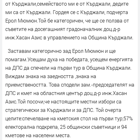
от Кърджали,семейството ми е от Кърджали, дедите
ми са от Кърджали. Гордея се с Кърджали, подчерта
Ерол Мюмюн.Той бе категоричен, че ще се ползва от
съветите на досегашният градоначалник доц.д-р
инж.Хасан Азис в управлението на Община Кърджали.
Заставам категорично зад Ерол Мюмюн и ще
помагам.Усещам духа на победата, усещем енергията
на ДПС да спечели на първи тур в Община Кърджали.
Виждам знака на заедността ,знака на
приемствеността. Това сподели зам.-председателят на
ДПС и кмет на областния център доц.д-р инж.Хасан
Азис.Той посочи,че настоящите местни избори са
стратегически за Кърджали и за ДПС. Той очерта
целите:спечелване на кметския стол на първи тур;57%
електорална подкрепа, 25 общински съветници и 94
кметове на населени места.