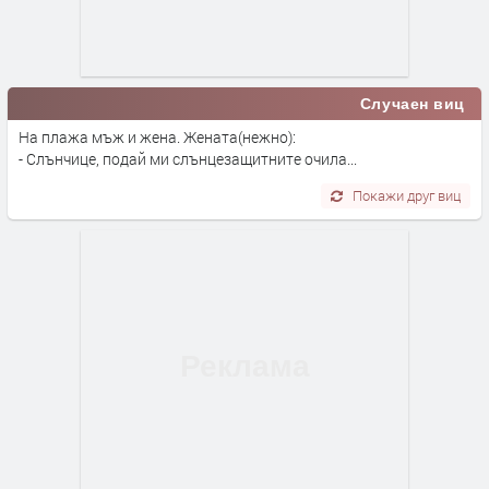
Случаен виц
На плажа мъж и жена. Жената(нежно):
- Слънчице, подай ми слънцезащитните очила...
Покажи друг виц