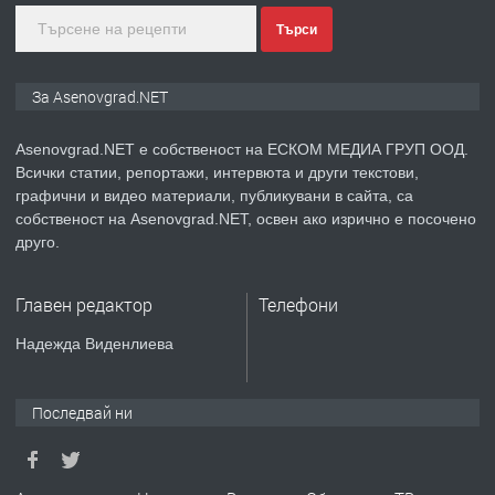
Търси
преди 2 години
ПРЕДЛАГА
Давам индивидуалани уроци по
За Asenovgrad.NET
Немски език
Asenovgrad.NET е собственост на ЕСКОМ МЕДИА ГРУП ООД.
Всички статии, репортажи, интервюта и други текстови,
преди 2 години
графични и видео материали, публикувани в сайта, са
собственост на Asenovgrad.NET, освен ако изрично е посочено
ПРЕДЛАГА
ремонт на покриви
друго.
Главен редактор
Телефони
преди 2 години
Надежда Виденлиева
ПРЕДЛАГА
Висококачествени Целофанови
Пликове - СКОРПИОПЛАСТ
Последвай ни
преди 3 години