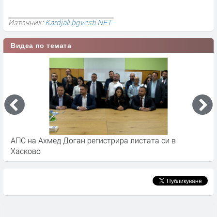
Източник:
Kardjali.bgvesti.NET
Видеа по темата
АПС на Ахмед Доган регистрира листата си в
Д
Хасково
н