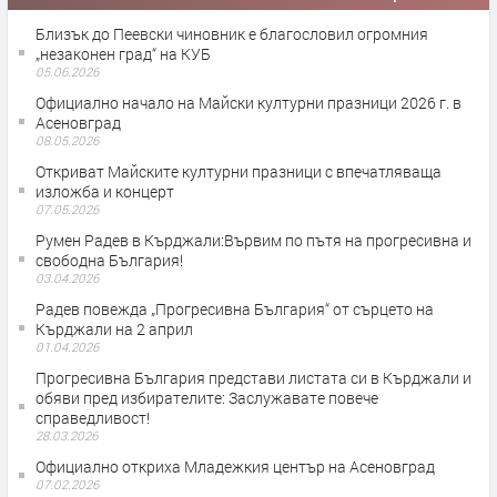
Близък до Пеевски чиновник е благословил огромния
„незаконен град“ на КУБ
05.06.2026
Официално начало на Майски културни празници 2026 г. в
Асеновград
08.05.2026
Откриват Майските културни празници с впечатляваща
изложба и концерт
07.05.2026
Румен Радев в Кърджали:Вървим по пътя на прогресивна и
свободна България!
03.04.2026
Радев повежда „Прогресивна България“ от сърцето на
Кърджали на 2 април
01.04.2026
Прогресивна България представи листата си в Кърджали и
обяви пред избирателите: Заслужавате повече
справедливост!
28.03.2026
Официално откриха Младежкия център на Асеновград
07.02.2026