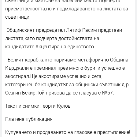
съветници и кметове на населени места.Подчерта
приемствеността,но и подмладяването на листата за
съветници.
Общинският председател Лятиф Расим представи
листата,като подчерта достойнствата на
кандидатите.Акцентира на единството.
Белият кораб,както наричаме метафорично Община
Кърджали е преминал през много бури и успешно е
акостирал.Ще акостираме успешно и сега,
категоричен бе кандидатът за общински съветник д-р
Сезгин Бекир.Той призова да се гласува с №57.
Текст и снимки:Георги Кулов
Платена публикация
Купуването и продаването на гласове е престъпление!