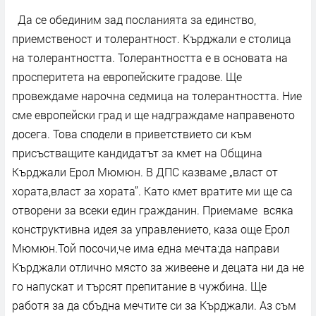
Да се обединим зад посланията за единство,
приемственост и толерантност. Кърджали е столица
на толерантността. Толерантността е в основата на
просперитета на европейските градове. Ще
провеждаме нарочна седмица на толерантността. Ние
сме европейски град и ще надграждаме направеното
досега. Това сподели в приветствието си към
присъстващите кандидатът за кмет на Община
Кърджали Ерол Мюмюн. В ДПС казваме „власт от
хората,власт за хората”. Като кмет вратите ми ще са
отворени за всеки един гражданин. Приемаме всяка
конструктивна идея за управлението, каза още Ерол
Мюмюн.Той посочи,че има една мечта:да направи
Кърджали отлично място за живеене и децата ни да не
го напускат и търсят препитание в чужбина. Ще
работя за да сбъдна мечтите си за Кърджали. Аз съм