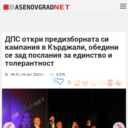
ДПС откри предизборната си
кампания в Кърджали, обедини
се зад послания за единство и
толерантност
08:51, 03 окт 2023 г.
4,378
0
0