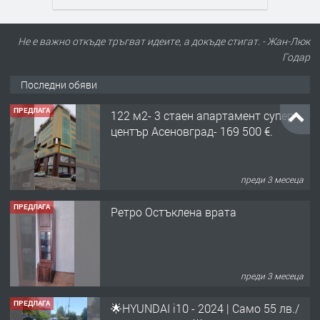
Не е важно откъде тръгват идеите, а докъде стигат. - Жан-Люк
Годар
Последни обяви
ПРЕДЛАГА
122 м2- 3 стаен апартамент супер
център Асеновград- 169 500 €.
преди 3 месеца
ПРЕДЛАГА
Ретро Остъклена врата
преди 3 месеца
ПРЕДЛАГА
🌟HYUNDAI i10 - 2024 | Само 55 лв./