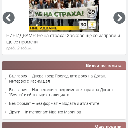
НИЕ ИДВАМЕ: Не на страха! Хасково ще се изправи и
А
ще се промени
п
преди 2 години
Видеа по темата
България – Дневен ред: Последната роля на Доган.
Интервю с Касим Дал
България – Напрежение пред зимните сараи на Доган в
"Бояна" и сблъсъци с полицията
Без формат – Без формат – Водата и атлантите
Други – In memoriam Иванко Маринов
Още новини