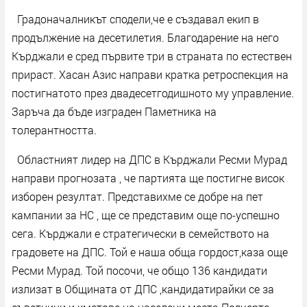
Градоначалникът сподели,че е създавал екип в
продължение на десетилетия. Благодарение на него
Кърджали е сред първите три в страната по естествен
прираст. Хасан Азис направи кратка ретроспекция на
постигнатото през двадесетгодишното му управление.
Заръча да бъде изграден Паметника на
толерантността.
Областният лидер на ДПС в Кърджали Ресми Мурад
направи прогнозата , че партията ще постигне висок
изборен резултат. Представихме се добре на пет
кампании за НС , ще се представим още по-успешно
сега. Кърджали е стратегически в семейството на
градовете на ДПС. Той е наша обща гордост,каза още
Ресми Мурад. Той посочи, че общо 136 кандидати
излизат в Общината от ДПС ,кандидатирайки се за