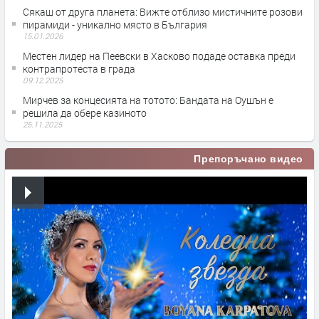
Сякаш от друга планета: Вижте отблизо мистичните розови
пирамиди - уникално място в България
15.01.2026
Местен лидер на Пеевски в Хасково подаде оставка преди
контрапротеста в града
09.12.2025
Мирчев за концесията на тотото: Бандата на Оушън е
решила да обере казиното
25.11.2025
Препоръчано видео