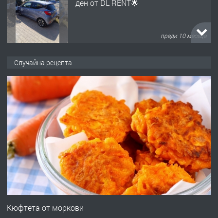
ден от DL RENT🌟
преди 10 месеца
ПРЕДЛАГА
Професионална броячна машина -
Случайна рецепта
със сертификат от ЕЦБ
преди 1 година
ПРЕДЛАГА
Професионална зеленчукорезачка
за заведения и дома
преди 1 година
ПРЕДЛАГА
Дава под наем Асеновград
Кюфтета от моркови