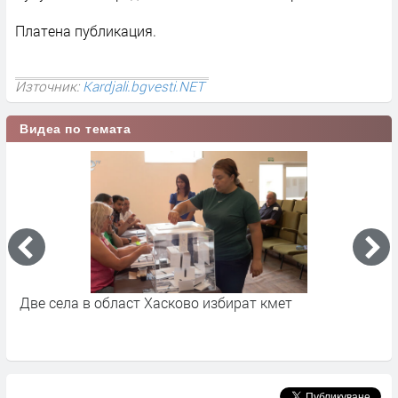
Платена публикация.
Източник:
Kardjali.bgvesti.NET
Видеа по темата
Политически реакции след номинацията на Антон
Н
Хекимян за кандидат-кмет на София