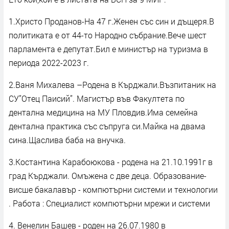
1.Христо Проданов-На 47 г.Женен със син и дъщеря.В
политиката е от 44-то Народно събрание.Вече шест
парламента е депутат.Бил е министър на туризма в
периода 2022-2023 г.
2.Ваня Михалева –Родена в Кърджали.Възпитаник на
СУ”Отец Паисий”. Магистър във Факултета по
дентална медицина на МУ Пловдив.Има семейна
дентална практика със съпруга си.Майка на двама
сина.Щаслива баба на внучка.
3.Костантина Карабоюкова - родена на 21.10.1991г в
град Кърджали. Омъжена с две деца. Образование-
висше бакалавър - компютърни системи и технологии
. Работа : Специалист компютърни мрежи и системи
4. Венелин Башев - роден на 26.07.1980 в