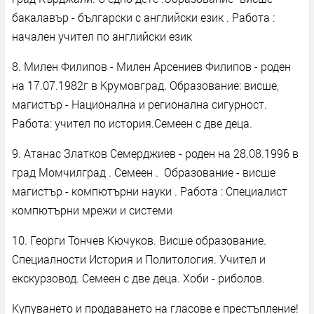
бакалавър - български с английски език . Работа :
начален учител по английски език
8. Милен Филипов - Милен Арсениев Филипов - роден
на 17.07.1982г в Крумовград. Образование: висше,
магистър - Национална и регионална сигурност.
Работа: учител по история.Семеен с две деца.
9. Атанас Златков Семерджиев - роден на 28.08.1996 в
град Момчилград . Семеен . Образование - висше
магистър - компютърни науки . Работа : Специалист
компютърни мрежи и системи
10. Георги Тончев Кючуков. Висше образование.
Специалности История и Политология. Учител и
екскурзовод. Семеен с две деца. Хоби - риболов.
Купуването и продаването на гласове е престъпление!