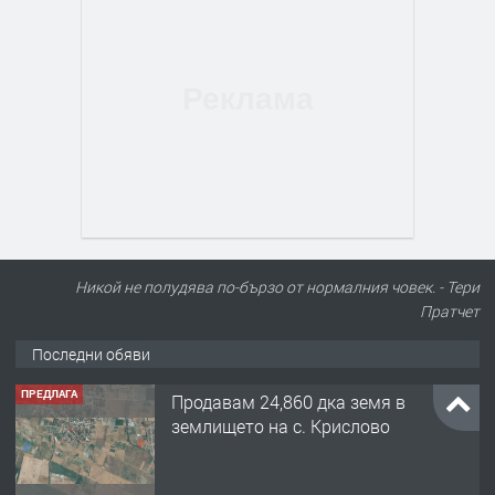
Никой не полудява по-бързо от нормалния човек. - Тери
Пратчет
Последни обяви
ПРЕДЛАГА
122 м2- 3 стаен апартамент супер
център Асеновград- 169 500 €.