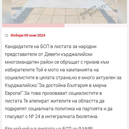
Избори 09 юни 2024
Кандидатите на БСП в листата за народни
представители от Девети кърджалийски
многомандатен район се обръщат с призив към
избирателите.Той е мото на кампанията на
социалистите в цялата страна,но е много актуален за
Кърджалийско.”За достойна България в мирна
Европа!”.За това призовават социалистите в
листата.Те апелират жителите на областта да
подкрепят социалната политика на партията и да
гласуват с № 24 в интегралната бюлетина.
Ето кой,кой е в листата на БСП за 9 МИР: