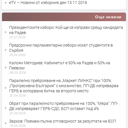
eTV – Новини от изборния ден 13 11 2016
Още новини
Президентските избори: Кой ще се изправи срещу кандидата
на Радев
22.07.2026
Предсрочни парламентарни избори искат студентите в
Сърбия
29.06.2026
Калоян Методиев: Кабинетът е 50% на Радев и 50% на
Пеевски
08.05.2026
Паралелно преброяване на „Маркет ЛИНКС“ при 100%:
„Прогресивна България“ с мнозинство, ПП-ДБ изпреварва
ГЕРБ в оспорвана битка за второто място
20.04.2026
Обрат при паралелното преброяване на 100%, "Мяра": ПП-
ДБ изпреварват ГЕРБ-СДС, БСП остават под 4%
20.04.2026
Зарков: Поемам пълна отговорност за резултата на БСП
19.04.2026