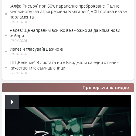
„Алфа Рисърч“ при 50% паралелно преброяване: Пълно
мнозинство за „Прогресивна България“, БСП остава извън
парламента
19.04.2026
Радев: Ще направим всичко възможно за да няма нови
избори
19.04.2026
Излез и гласувай! Важно е!
18.04.2026
ПП „Величие“:В листата ни в Кърджали са едни от най-
качествените съмишленици
17.04.2026
Препоръчано видео