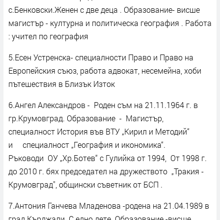
с.Бенковски.Женен с две деца . Образование- висше
магистър - културна и политическа география . Работа
: учител по география
5.Есен Устренска- специалности Право и Право на
Европейския съюз, работа адвокат, несемейна, хоби
пътешествия в Близък Изток
6.Ангел Александров - Роден съм на 21.11.1964 г. в
гр.Крумовград. Образование - Магистър,
специалност История във ВТУ „Кирил и Методий“
и специалност „География и икономика“.
Ръководи ОУ „Хр.Ботев“ с Гулийка от 1994, От 1998 г.
до 2010 г. бях председател на дружеството „Тракия -
Крумовград", общински съветник от БСП .
7.Антония Ганчева Младенова -родена на 21.04.1989 в
град Кърджали. С едно дете .Образование -висше