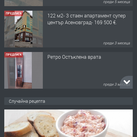
преди 3 месеца
ПРЕДЛАГА
Ретро Остъклена врата
преди 3 месеца
ПРЕДЛАГА
🌟HYUNDAI i10 - 2024 | Само 55 лв./
ден от DL RENT🌟
преди 10 месеца
ПРЕДЛАГА
Професионална броячна машина -
Случайна рецепта
със сертификат от ЕЦБ
преди 1 година