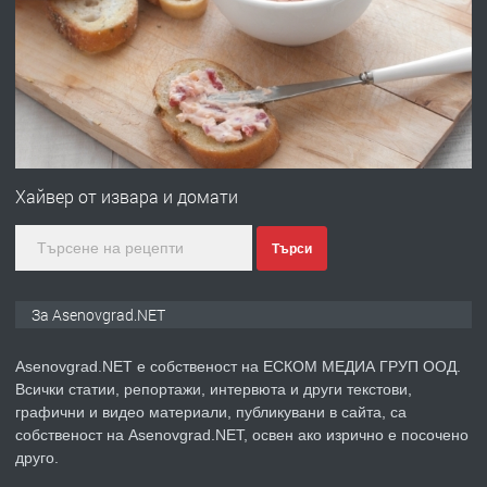
ПРЕДЛАГА
Професионална зеленчукорезачка
за заведения и дома
преди 1 година
ПРЕДЛАГА
Дава под наем Асеновград
Хайвер от извара и домати
Търси
преди 2 години
ПРЕДЛАГА
Давам индивидуалани уроци по
За Asenovgrad.NET
Немски език
Asenovgrad.NET е собственост на ЕСКОМ МЕДИА ГРУП ООД.
Всички статии, репортажи, интервюта и други текстови,
преди 2 години
графични и видео материали, публикувани в сайта, са
собственост на Asenovgrad.NET, освен ако изрично е посочено
ПРЕДЛАГА
ремонт на покриви
друго.