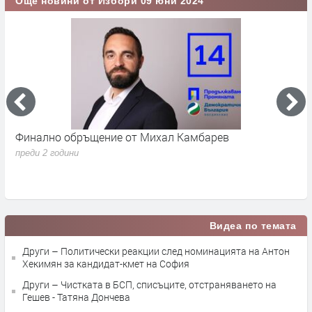
Още новини от Избори 09 юни 2024
За ДПС Националния интерес е над всичко!Имаме
Т
ясна визия, какво искаме и как да го постигнем
Р
М
преди 2 години
п
Видеа по темата
Други – Политически реакции след номинацията на Антон
Хекимян за кандидат-кмет на София
Други – Чистката в БСП, списъците, отстраняването на
Гешев - Татяна Дончева