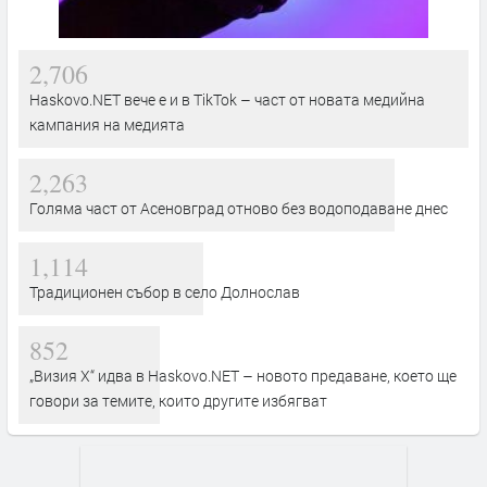
2,706
Haskovo.NET вече е и в TikTok – част от новата медийна
кампания на медията
2,263
Голяма част от Асеновград отново без водоподаване днес
1,114
Традиционен събор в село Долнослав
852
„Визия Х“ идва в Haskovo.NET – новото предаване, което ще
говори за темите, които другите избягват