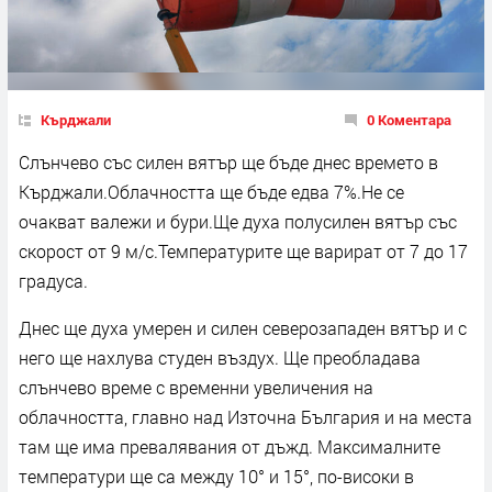
Кърджали
0 Коментара
Слънчево със силен вятър ще бъде днес времето в
Кърджали.Облачността ще бъде едва 7%.Не се
очакват валежи и бури.Ще духа полусилен вятър със
скорост от 9 м/с.Температурите ще варират от 7 до 17
градуса.
Днес ще духа умерен и силен северозападен вятър и с
него ще нахлува студен въздух. Ще преобладава
слънчево време с временни увеличения на
облачността, главно над Източна България и на места
там ще има превалявания от дъжд. Максималните
температури ще са между 10° и 15°, по-високи в