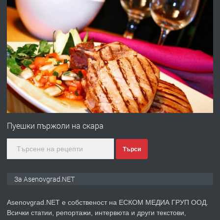
преди 10 месеца
ПРЕДЛАГА
Професионална броячна машина -
със сертификат от ЕЦБ
преди 1 година
ПРЕДЛАГА
Професионална зеленчукорезачка
за заведения и дома
Пуешки пържоли на скара
Търси
преди 1 година
ПРЕДЛАГА
Дава под наем Асеновград
За Asenovgrad.NET
Asenovgrad.NET е собственост на ЕСКОМ МЕДИА ГРУП ООД.
Всички статии, репортажи, интервюта и други текстови,
преди 2 години