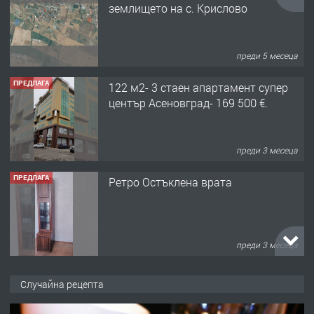
землището на с. Крислово
преди 5 месеца
ПРЕДЛАГА
122 м2- 3 стаен апартамент супер
център Асеновград- 169 500 €.
преди 3 месеца
ПРЕДЛАГА
Ретро Остъклена врата
преди 3 месеца
ПРЕДЛАГА
🌟HYUNDAI i10 - 2024 | Само 55 лв./
Случайна рецепта
ден от DL RENT🌟