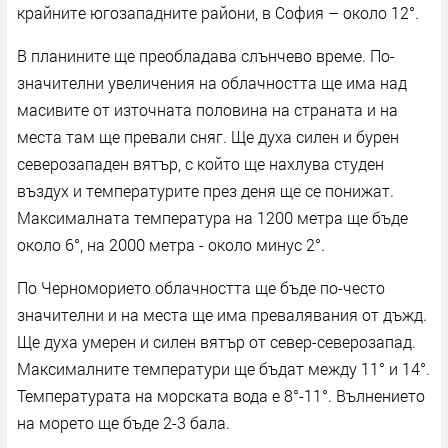
крайните югозападните райони, в София – около 12°.
В планините ще преобладава слънчево време. По-
значителни увеличения на облачността ще има над
масивите от източната половина на страната и на
места там ще превали сняг. Ще духа силен и бурен
северозападен вятър, с който ще нахлува студен
въздух и температурите през деня ще се понижат.
Максималната температура на 1200 метра ще бъде
около 6°, на 2000 метра - около минус 2°.
По Черноморието облачността ще бъде по-често
значителни и на места ще има превалявания от дъжд.
Ще духа умерен и силен вятър от север-северозапад.
Максималните температури ще бъдат между 11° и 14°.
Температурата на морската вода е 8°-11°. Вълнението
на морето ще бъде 2-3 бала.