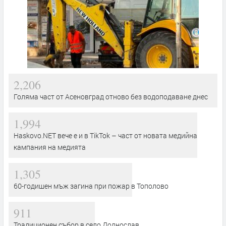
2,206
Голяма част от Асеновград отново без водоподаване днес
1,994
Haskovo.NET вече е и в TikTok – част от новата медийна
кампания на медията
1,305
60-годишен мъж загина при пожар в Тополово
911
Традиционен събор в село Долнослав