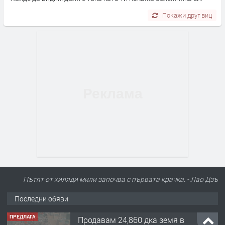
Покажи друг виц
Пътят от хиляди мили започва с първата крачка. - Лао Дзъ
Последни обяви
ПРЕДЛАГА
Продавам 24,860 дка земя в