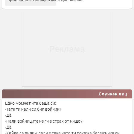
Случаен виц
Едно момче пита баща си:
-Тате ти нали си бил войник?
-Да
-Нали войниците не ги е страх от нищо?
-Да
-Хайде да видим дали е така като ти покажа бележника си.