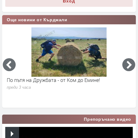
Вход
Още новини от Кърджали
По пътя на Дружбата - от Ком до Емине!
П
п
преди 3 часа
в
п
Препоръчано видео