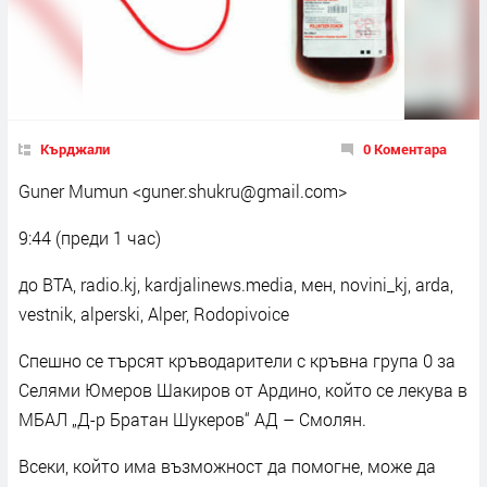
Кърджали
0 Коментара
Guner Mumun <guner.shukru@gmail.com>
9:44 (преди 1 час)
до BTA, radio.kj, kardjalinews.media, мен, novini_kj, arda,
vestnik, alperski, Alper, Rodopivoice
Спешно се търсят кръводарители с кръвна група 0 за
Селями Юмеров Шакиров от Ардино, който се лекува в
МБАЛ „Д-р Братан Шукеров“ АД – Смолян.
Всеки, който има възможност да помогне, може да