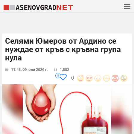
Селями Юмеров от Ардино се
нуждае от кръв с кръвна група
нула
11:43, 09 юли 2026 г.
1,802
0
0