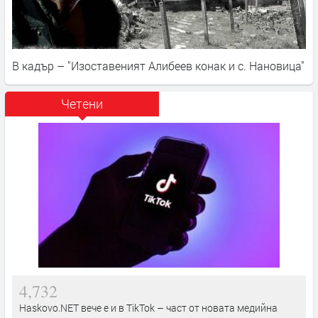
В кадър – "Изоставеният Алибеев конак и с. Нановица"
Четени
4,732
Haskovo.NET вече е и в TikTok – част от новата медийна