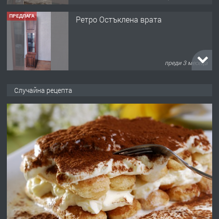
ПРЕДЛАГА
Ретро Остъклена врата
преди 3 месеца
ПРЕДЛАГА
🌟HYUNDAI i10 - 2024 | Само 55 лв./
Случайна рецепта
ден от DL RENT🌟
преди 10 месеца
ПРЕДЛАГА
Професионална броячна машина -
със сертификат от ЕЦБ
преди 1 година
ПРЕДЛАГА
Професионална зеленчукорезачка