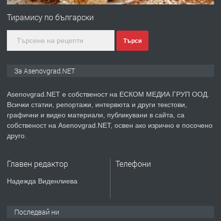
за заведения и дома
Тирамису по български
Търси
преди 1 година
ПРЕДЛАГА
Дава под наем Асеновград
За Asenovgrad.NET
Asenovgrad.NET е собственост на ЕСКОМ МЕДИА ГРУП ООД.
Всички статии, репортажи, интервюта и други текстови,
преди 2 години
графични и видео материали, публикувани в сайта, са
собственост на Asenovgrad.NET, освен ако изрично е посочено
ПРЕДЛАГА
Давам индивидуалани уроци по
друго.
Немски език
Главен редактор
Телефони
преди 2 години
Надежда Виденлиева
ПРЕДЛАГА
ремонт на покриви
Последвай ни