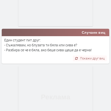
Случаен виц
Един студент пит друг:
- Съжалявам, но блузата ти бяла или сива е?
- Разбира се че е бяла, ако беше сива щеше да е черна!
Покажи друг виц