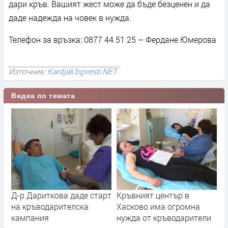
дари кръв. Вашият жест може да бъде безценен и да
даде надежда на човек в нужда.
Телефон за връзка: 0877 44 51 25 – Фердане Юмерова
Източник:
Kardjali.bgvesti.NET
Видеа по темата
Д-р Дариткова даде старт
Кръвният център в
на кръводарителска
Хасково има огромна
кампания
нужда от кръводарители