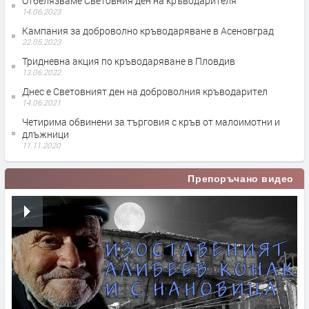
Отбелязваме Световния ден на кръводарителя
14.06.2023
Кампания за доброволно кръводаряване в Асеновград
22.05.2023
Тридневна акция по кръводаряване в Пловдив
13.06.2022
Днес е Световният ден на доброволния кръводарител
14.06.2021
Четирима обвинени за търговия с кръв от малоимотни и
длъжници
11.11.2020
Препоръчано видео