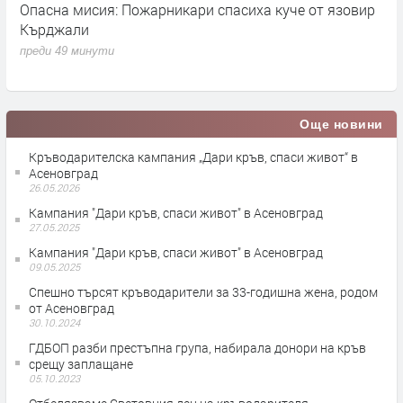
Опасна мисия: Пожарникари спасиха куче от язовир
М
Кърджали
т
ю
преди 49 минути
п
Още новини
Кръводарителска кампания „Дари кръв, спаси живот“ в
Асеновград
26.05.2026
Кампания "Дари кръв, спаси живот" в Асеновград
27.05.2025
Кампания "Дари кръв, спаси живот" в Асеновград
09.05.2025
Спешно търсят кръводарители за 33-годишна жена, родом
от Асеновград
30.10.2024
ГДБОП разби престъпна група, набирала донори на кръв
срещу заплащане
05.10.2023