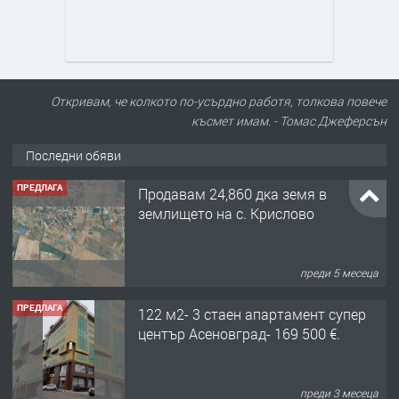
Откривам, че колкото по-усърдно работя, толкова повече
късмет имам. - Томас Джеферсън
Последни обяви
ПРЕДЛАГА
Продавам 24,860 дка земя в
землището на с. Крислово
преди 5 месеца
ПРЕДЛАГА
122 м2- 3 стаен апартамент супер
център Асеновград- 169 500 €.
преди 3 месеца