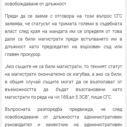
освобождаване от длъжност.
Преди да се заеме с отговора на този въпрос СГС
заявява, че статусът на тримата големи в съдебната
власт след края на мандата им се определя от това
дали са били магистрати преди встъпването им в
длъжност като председател на върховен съд или
главен прокурор.
„Ако същите не са били магистрати, то техният статут
на магистрати окончателно се изгубва, а ако са били,
в общия случай същите могат да се възползват от
възможността да бъдат възстановени като
магистрати по реда на чл.169,ал.5 ЗСВ“, пише СГС.
Въпросната разпоредба предвижда, че след
освобождаване от длъжността административен
ръководител и заместник на административен