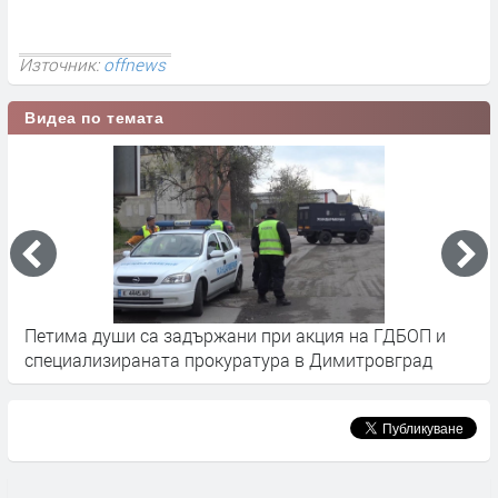
Източник:
offnews
Видеа по темата
и са задържани при акция на ГДБОП и
Прокурори и ве
раната прокуратура в Димитровград