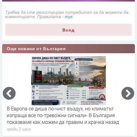
Трябва да сте регистриран потребител за да можете да
коментирате. Правилата -
тук
.
Вход
Още новини от България
па се диша по-чист въздух, но климатът
Турция взи
а все по-тревожни сигнали- В България
блок „Хан 
аме как можем да правим и крачка назад
Какво знач
 часа
преди 2 часа