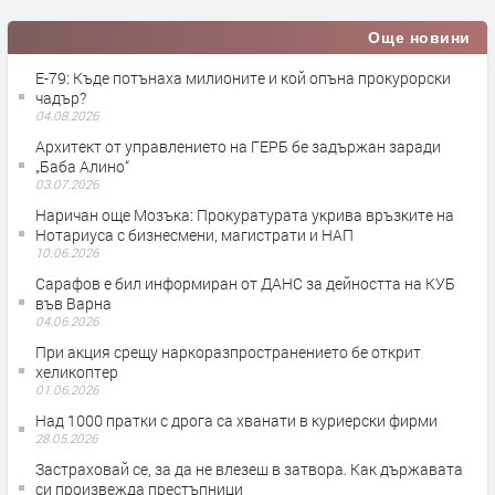
Още новини
Е-79: Къде потънаха милионите и кой опъна прокурорски
чадър?
04.08.2026
Архитект от управлението на ГЕРБ бе задържан заради
„Баба Алино“
03.07.2026
Наричан още Мозъка: Прокуратурата укрива връзките на
Нотариуса с бизнесмени, магистрати и НАП
10.06.2026
Сарафов е бил информиран от ДАНС за дейността на КУБ
във Варна
04.06.2026
При акция срещу наркоразпространението бе открит
хеликоптер
01.06.2026
Над 1000 пратки с дрога са хванати в куриерски фирми
28.05.2026
Застраховай се, за да не влезеш в затвора. Как държавата
си произвежда престъпници