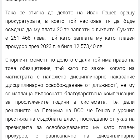
Така се стигна до делото на Иван Гешев срещу
прокуратурата, в което той настоява тя да бъде
осъдена да му плати 20-те заплати с лихвите. Сумата
е 251 468 лева, тъй като заплата му като главен
прокурор през 2023 г. е била 12 573,40 лв.
Спорният момент по делото е дали той има право на
това обезщетение, тъй като по закон, когато на
магистрата е наложено дисциплинарно наказание
„дисциплинарно освобождаване от длъжност“, не му
се изплаща въпросната благодарствена компенсация
за прослужените години в системата. Т.е. дали
решението на Пленума на ВСС, че Гешев е уронил
престижа на съдебната власт, последвано от указ на
президента за освобождаването му като главен
прокурор, е равнозначно на „дисциплинарно