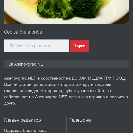
преди 1 година
ПРЕДЛАГА
Професионална зеленчукорезачка
за заведения и дома
Сос за бяла риба
преди 1 година
Търси
ПРЕДЛАГА
Дава под наем Асеновград
За Asenovgrad.NET
Asenovgrad.NET е собственост на ЕСКОМ МЕДИА ГРУП ООД.
преди 2 години
Всички статии, репортажи, интервюта и други текстови,
графични и видео материали, публикувани в сайта, са
ПРЕДЛАГА
Давам индивидуалани уроци по
собственост на Asenovgrad.NET, освен ако изрично е посочено
Немски език
друго.
Главен редактор
Телефони
преди 2 години
Надежда Виденлиева
ПРЕДЛАГА