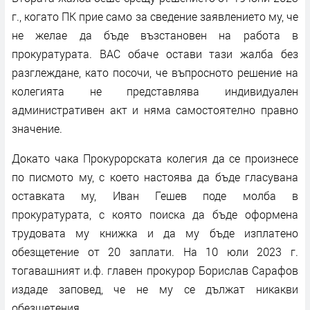
г., когато ПК прие само за сведение заявлението му, че
не желае да бъде възстановен на работа в
прокуратурата. ВАС обаче остави тази жалба без
разглеждане, като посочи, че въпросното решение на
колегията не представлява индивидуален
административен акт и няма самостоятелно правно
значение.
Докато чака Прокурорската колегия да се произнесе
по писмото му, с което настоява да бъде гласувана
оставката му, Иван Гешев поде молба в
прокуратурата, с която поиска да бъде оформена
трудовата му книжка и да му бъде изплатено
обезщетение от 20 заплати. На 10 юли 2023 г.
тогавашният и.ф. главен прокурор Борислав Сарафов
издаде заповед, че не му се дължат никакви
обезщетения.