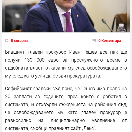
България
0 Коментара
Бившият главен прокурор Иван Гешев все пак ще
получи 130 000 евро за прослуженото време в
съдебната власт, отказани му след освобождаването
му, след като успя да осъди прокуратурата.
Софийският градски съд прие, че Гешев има право на
20 заплати за годините, през които е работил в
системата, и отхвърли съжденията на районния съд,
че освобождаването му като главен прокурор е
равносилно на дисциплинарно уволнение от
системата, съобщи правният сайт „Лекс“.