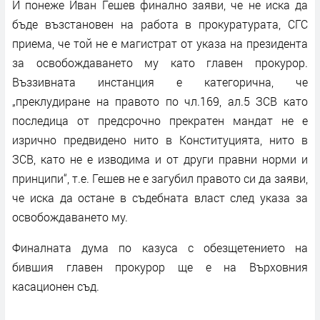
И понеже Иван Гешев финално заяви, че не иска да
бъде възстановен на работа в прокуратурата, СГС
приема, че той не е магистрат от указа на президента
за освобождаването му като главен прокурор.
Въззивната инстанция е категорична, че
„преклудиране на правото по чл.169, ал.5 ЗСВ като
последица от предсрочно прекратен мандат не е
изрично предвидено нито в Конституцията, нито в
ЗСВ, като не е изводима и от други правни норми и
принципи“, т.е. Гешев не е загубил правото си да заяви,
че иска да остане в съдебната власт след указа за
освобождаването му.
Финалната дума по казуса с обезщетението на
бившия главен прокурор ще е на Върховния
касационен съд.