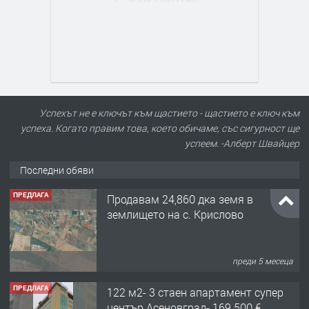
Успехът не е ключът към щастието - щастието е ключ към
успеха. Когато правим това, което обичаме, със сигурност ще
успеем. -Алберт Швайцер
Последни обяви
ПРЕДЛАГА
Продавам 24,860 дка земя в
землището на с. Крислово
преди 5 месеца
ПРЕДЛАГА
122 м2- 3 стаен апартамент супер
център Асеновград- 169 500 €.