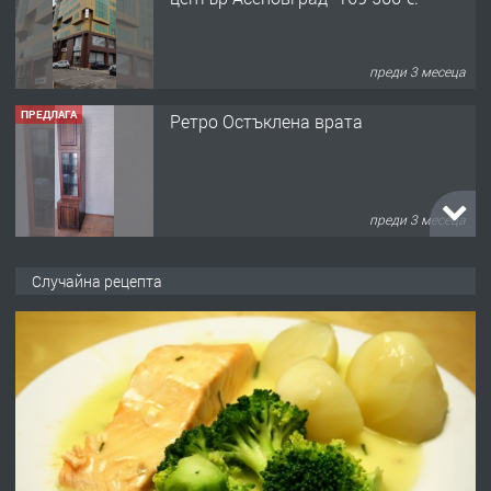
преди 3 месеца
ПРЕДЛАГА
Ретро Остъклена врата
преди 3 месеца
ПРЕДЛАГА
🌟HYUNDAI i10 - 2024 | Само 55 лв./
ден от DL RENT🌟
Случайна рецепта
преди 10 месеца
ПРЕДЛАГА
Професионална броячна машина -
със сертификат от ЕЦБ