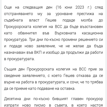
Още на следващия ден (16 юни 2023 г.) след
отстраняването му за уронване престижа на
съдебната власт Гешев подаде молба до
Прокурорската колегия на ВСС да бъде възстановен
като обвинител във Върховната касационна
прокуратура. Три дни по-късно промени решението си
и подаде ново заявление, че не желае да бъда
назначаван във ВКП и изобщо да продължи да работи
в прокуратурата.
Същия ден Прокурорската колегия на ВСС прие за
сведение заявлението, с което Гешев отказва да се
върне на работа в прокуратурата, и сочи, че то трябва
да се приеме като подаване на оставка.
Десетина дни по-късно бившият главен прокурор
изпрати ново писмо в съвета, в което настоя