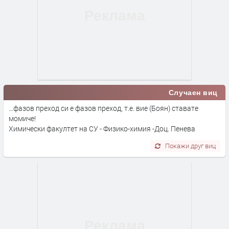
Случаен виц
…фазов преход си е фазов преход, т.е. вие (Боян) ставате
момиче!
Химически факултет на СУ - Физико-химия -Доц. Пенева
Покажи друг виц