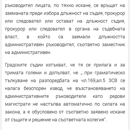
ръководител лицата, по тяхно искане, се връщат на
заеманата преди избора длъжност на съдия, прокурор
или следовател или остават на длъжност съдия,
прокурор или следовател в органа на съдебната
власт, в който са заемали длъжността
административен ръководител, съответно заместник
на административен.
Градските съдии изтъкват, че тя се прилага и за
тримата големи и допълват, че „..при граматическо
тълкуване на разпоредбата на чл.169,ал.5 ЗСВ се
налага безспорен извод, че възстановяването на
административните ръководители като редови
магистрати не настъпва автоматично по силата на
закона, а е обусловено от съответно заявено искане
от същите и решение на съответната колегия“.