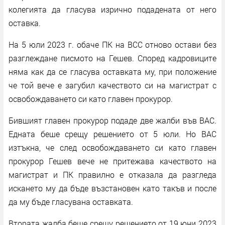
колегията да гласува изрично подадената от него
оставка.
На 5 юли 2023 г. обаче ПК на ВСС отново остави без
разглеждане писмото на Гешев. Според кадровиците
няма как да се гласува оставката му, при положение
че той вече е загубил качеството си на магистрат с
освобождаването си като главен прокурор.
Бившият главен прокурор подаде две жалби във ВАС.
Едната беше срещу решението от 5 юли. Но ВАС
изтъкна, че след освобождаването си като главен
прокурор Гешев вече не притежава качеството на
магистрат и ПК правилно е отказала да разгледа
искането му да бъде възстановен като такъв и после
да му бъде гласувана оставката.
Втората жалба беше срещу решението от 19 юни 2023