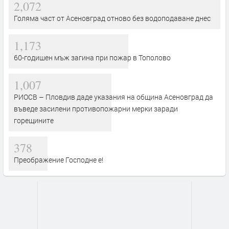
2,072
Голяма част от Асеновград отново без водоподаване днес
1,173
60-годишен мъж загина при пожар в Тополово
1,007
РИОСВ – Пловдив даде указания на община Асеновград да
въведе засилени противопожарни мерки заради
горещините
378
Преображение Господне е!